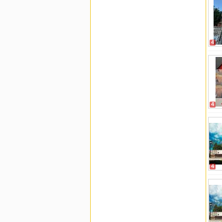
4
4
4