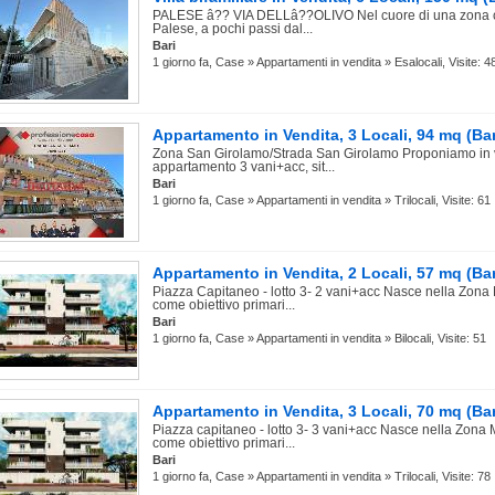
PALESE â?? VIA DELLâ??OLIVO Nel cuore di una zona ce
Palese, a pochi passi dal...
Bari
1 giorno fa, Case » Appartamenti in vendita » Esalocali, Visite: 4
Appartamento in Vendita, 3 Locali, 94 mq (Bar
Zona San Girolamo/Strada San Girolamo Proponiamo in 
appartamento 3 vani+acc, sit...
Bari
1 giorno fa, Case » Appartamenti in vendita » Trilocali, Visite: 61
Appartamento in Vendita, 2 Locali, 57 mq (Bar
Piazza Capitaneo - lotto 3- 2 vani+acc Nasce nella Zona
come obiettivo primari...
Bari
1 giorno fa, Case » Appartamenti in vendita » Bilocali, Visite: 51
Appartamento in Vendita, 3 Locali, 70 mq (Bar
Piazza capitaneo - lotto 3- 3 vani+acc Nasce nella Zona
come obiettivo primari...
Bari
1 giorno fa, Case » Appartamenti in vendita » Trilocali, Visite: 78