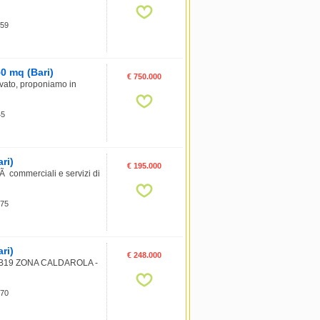
 59
50 mq (Bari)
€ 750.000
ervato, proponiamo in
45
ri)
€ 195.000
tÃ commerciali e servizi di
 75
ri)
€ 248.000
 B19 ZONA CALDAROLA -
 70