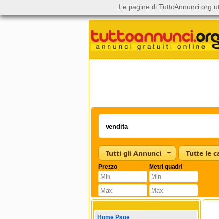
Le pagine di TuttoAnnunci.org ut
Tutti gli Annunci
Prezzo
Metri quadri
Home Page