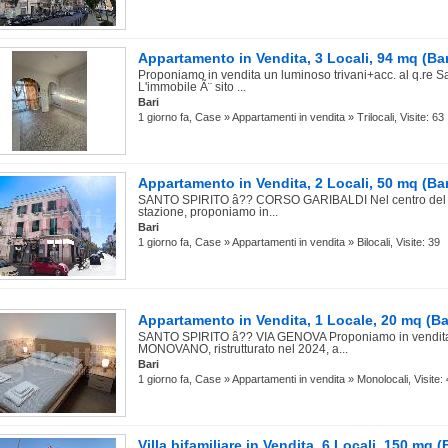
Appartamento in Vendita, 3 Locali, 94 mq (Bar
Proponiamo in vendita un luminoso trivani+acc. al q.re S
L'immobile Ã¨ sito ...
Bari
1 giorno fa, Case » Appartamenti in vendita » Trilocali, Visite: 63
Appartamento in Vendita, 2 Locali, 50 mq (Bar
SANTO SPIRITO â?? CORSO GARIBALDI Nel centro del pa
stazione, proponiamo in...
Bari
1 giorno fa, Case » Appartamenti in vendita » Bilocali, Visite: 39
Appartamento in Vendita, 1 Locale, 20 mq (Ba
SANTO SPIRITO â?? VIA GENOVA Proponiamo in vendita
MONOVANO, ristrutturato nel 2024, a...
Bari
1 giorno fa, Case » Appartamenti in vendita » Monolocali, Visite:
Villa bifamiliare in Vendita, 6 Locali, 150 mq (