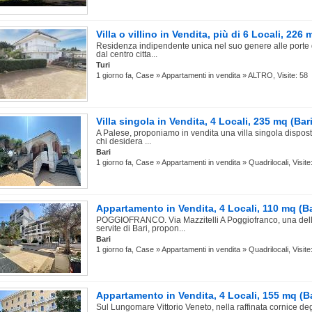
Villa o villino in Vendita, più di 6 Locali, 226 
Residenza indipendente unica nel suo genere alle porte d
dal centro citta...
Turi
1 giorno fa, Case » Appartamenti in vendita » ALTRO, Visite: 58
Villa singola in Vendita, 4 Locali, 235 mq (Bari
A Palese, proponiamo in vendita una villa singola disposta
chi desidera ...
Bari
1 giorno fa, Case » Appartamenti in vendita » Quadrilocali, Visite
Appartamento in Vendita, 4 Locali, 110 mq (Ba
POGGIOFRANCO. Via Mazzitelli A Poggiofranco, una delle
servite di Bari, propon...
Bari
1 giorno fa, Case » Appartamenti in vendita » Quadrilocali, Visite
Appartamento in Vendita, 4 Locali, 155 mq (Ba
Sul Lungomare Vittorio Veneto, nella raffinata cornice de