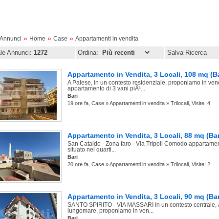
»
»
»
oAnnunci
Home
Case
Appartamenti in vendita
ale Annunci:
1272
Ordina:
Salva Ricerca
Appartamento in Vendita, 3 Locali, 108 mq (Ba
A Palese, in un contesto residenziale, proponiamo in ven
appartamento di 3 vani piÃ¹...
Bari
19 ore fa, Case » Appartamenti in vendita » Trilocali, Visite: 4
Appartamento in Vendita, 3 Locali, 88 mq (Bar
San Cataldo - Zona faro - Via Tripoli Comodo appartament
situato nel quarti...
Bari
20 ore fa, Case » Appartamenti in vendita » Trilocali, Visite: 2
Appartamento in Vendita, 3 Locali, 90 mq (Bar
SANTO SPIRITO - VIA MASSARI In un contesto centrale, a
lungomare, proponiamo in ven...
Bari