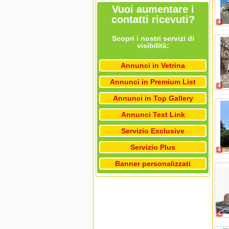
Vuoi aumentare i
contatti ricevuti?
4
Scopri i nostri servizi di
visibilità:
Annunci in Vetrina
Annunci in Premium List
4
Annunci in Top Gallery
Annunci Text Link
Servizio Exclusive
Servizio Plus
4
Banner personalizzati
4