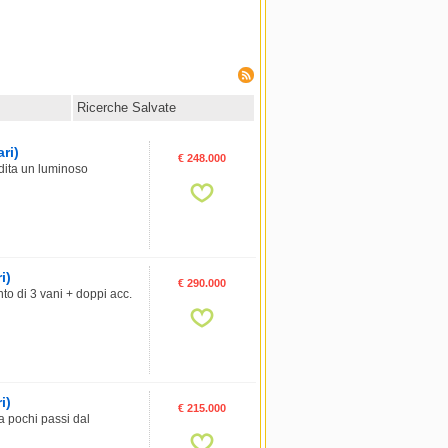
Ricerche Salvate
ri)
€ 248.000
dita un luminoso
i)
€ 290.000
o di 3 vani + doppi acc.
i)
€ 215.000
 pochi passi dal