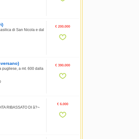
i)
€ 200.000
asilica di San Nicola e dal
onversano)
€ 390.000
a pugliese, a mt. 600 dalla
0
€ 6.000
A RIBASSATO DI â?¬