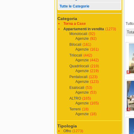
Tutte le Categorie
Categoria
Torna a Case
Tutt
Appartamenti in vendita
(1273)
Tot
Monolocali
(92)
Agenzie
(92)
Bilocali
(161)
Agenzie
(161)
Trilocali
(442)
Agenzie
(442)
Quadrilocali
(219)
Agenzie
(219)
4
Pentalocali
(123)
Agenzie
(123)
Esalocali
(53)
Agenzie
(53)
ALTRO
(165)
Agenzie
(165)
Terreni
(18)
4
Agenzie
(18)
Tipologia
Offro
(1273)