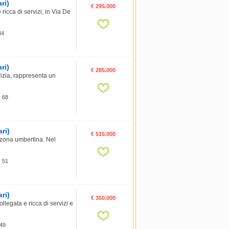
ri)
€ 295.000
cca di servizi, in Via De
44
ri)
€ 285.000
izia, rappresenta un
: 68
ri)
€ 515.000
la zona umbertina. Nel
: 51
ri)
€ 350.000
legata e ricca di servizi e
 49