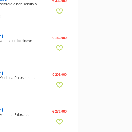
€ 330.000
ntrale e ben servita a
8
i)
€ 160.000
vendita un luminoso
i)
€ 205.000
 Menhir a Palese ed ha
i)
€ 276.000
 Menhir a Palese ed ha