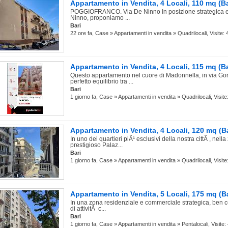
Appartamento in Vendita, 4 Locali, 110 mq (Ba
POGGIOFRANCO. Via De Ninno In posizione strategica e ri
Ninno, proponiamo ...
Bari
22 ore fa, Case » Appartamenti in vendita » Quadrilocali, Visite: 
Appartamento in Vendita, 4 Locali, 115 mq (Ba
Questo appartamento nel cuore di Madonnella, in via Gor
perfetto equilibrio tra ...
Bari
1 giorno fa, Case » Appartamenti in vendita » Quadrilocali, Visite
Appartamento in Vendita, 4 Locali, 120 mq (Ba
In uno dei quartieri piÃ¹ esclusivi della nostra cittÃ , nel
prestigioso Palaz...
Bari
1 giorno fa, Case » Appartamenti in vendita » Quadrilocali, Visite
Appartamento in Vendita, 5 Locali, 175 mq (Ba
In una zona residenziale e commerciale strategica, ben col
di attivitÃ c...
Bari
1 giorno fa, Case » Appartamenti in vendita » Pentalocali, Visite: