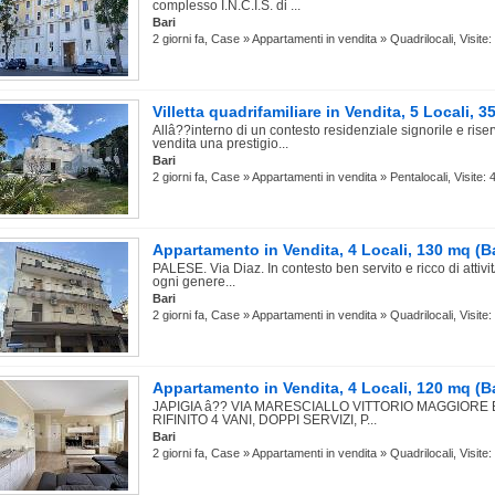
complesso I.N.C.I.S. di ...
Bari
2 giorni fa, Case » Appartamenti in vendita » Quadrilocali, Visite:
Villetta quadrifamiliare in Vendita, 5 Locali, 3
Allâ??interno di un contesto residenziale signorile e ris
vendita una prestigio...
Bari
2 giorni fa, Case » Appartamenti in vendita » Pentalocali, Visite: 
Appartamento in Vendita, 4 Locali, 130 mq (Ba
PALESE. Via Diaz. In contesto ben servito e ricco di attivi
ogni genere...
Bari
2 giorni fa, Case » Appartamenti in vendita » Quadrilocali, Visite:
Appartamento in Vendita, 4 Locali, 120 mq (Ba
JAPIGIA â?? VIA MARESCIALLO VITTORIO MAGGIORE
RIFINITO 4 VANI, DOPPI SERVIZI, P...
Bari
2 giorni fa, Case » Appartamenti in vendita » Quadrilocali, Visite: