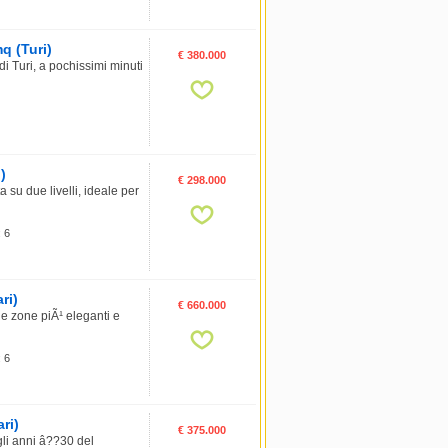
mq (Turi)
€ 380.000
i Turi, a pochissimi minuti
)
€ 298.000
 su due livelli, ideale per
: 6
ri)
€ 660.000
 zone piÃ¹ eleganti e
: 6
ri)
€ 375.000
gli anni â??30 del