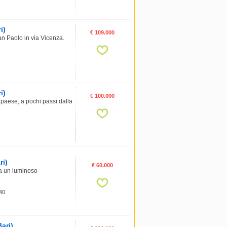
i)
€ 109.000
an Paolo in via Vicenza.
i)
€ 100.000
ese, a pochi passi dalla
ri)
€ 60.000
 un luminoso
 40
Bari)