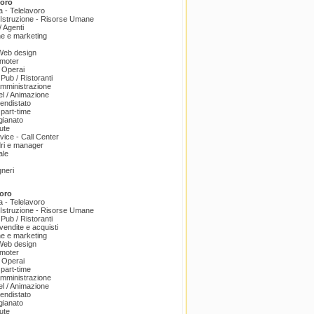
voro
a - Telelavoro
Istruzione - Risorse Umane
 Agenti
e e marketing
 Web design
omoter
 Operai
 Pub / Ristoranti
amministrazione
el / Animazione
endistato
part-time
igianato
ute
ice - Call Center
dri e manager
ale
gneri
oro
a - Telelavoro
Istruzione - Risorse Umane
 Pub / Ristoranti
endite e acquisti
e e marketing
 Web design
omoter
 Operai
part-time
amministrazione
el / Animazione
endistato
igianato
ute