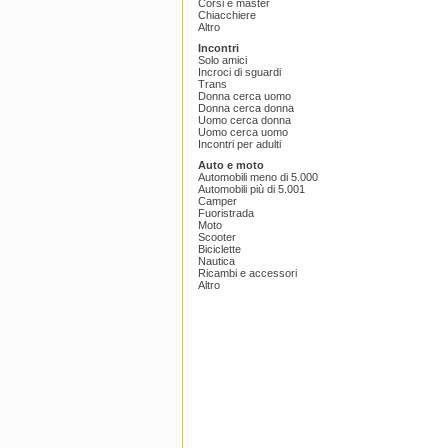
Corsi e master
Chiacchiere
Altro
Incontri
Solo amici
Incroci di sguardi
Trans
Donna cerca uomo
Donna cerca donna
Uomo cerca donna
Uomo cerca uomo
Incontri per adulti
Auto e moto
Automobili meno di 5.000
Automobili più di 5.001
Camper
Fuoristrada
Moto
Scooter
Biciclette
Nautica
Ricambi e accessori
Altro