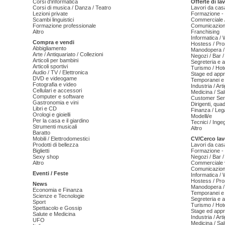
Corsi d'informatica
Offerte di la
Corsi di musica / Danza / Teatro
Lavori da cas
Lezioni private
Formazione - 
Scambi linguistici
Commerciale /
Formazione professionale
Comunicazion
Altro
Franchising
Informatica /
Compra e vendi
Hostess / Pr
Abbigliamento
Manodopera /
Arte / Antiquariato / Collezioni
Negozi / Bar /
Articoli per bambini
Segreteria e 
Articoli sportivi
Turismo / Hot
Audio / TV / Elettronica
Stage ed appr
DVD e videogame
Temporanei e 
Fotografia e video
Industria / Art
Cellulari e accessori
Medicina / Sal
Computer e software
Customer Serv
Gastronomia e vini
Dirigenti, qua
Libri e CD
Finanza / Leg
Orologi e gioielli
Modelli/e
Per la casa e il giardino
Tecnici / Inge
Strumenti musicali
Altro
Baratto
Mobili / Elettrodomestici
CV/Cerco lav
Prodotti di bellezza
Lavori da cas
Biglietti
Formazione - 
Sexy shop
Negozi / Bar /
Altro
Commerciale v
Comunicazion
Eventi / Feste
Informatica /
Hostess / Pr
News
Manodopera /
Economia e Finanza
Temporanei e 
Scienze e Tecnologie
Segreteria e 
Sport
Turismo / Hot
Spettacolo e Gossip
Stage ed appr
Salute e Medicina
Industria / Art
UFO
Medicina / Sal