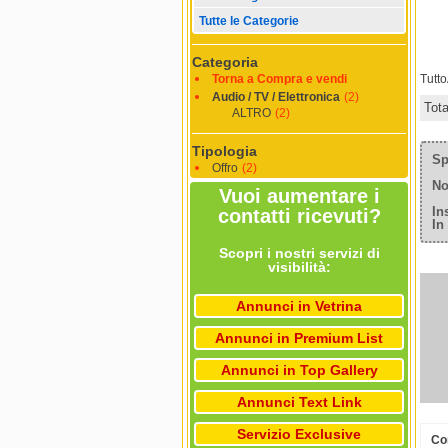
Tutte le Categorie
Categoria
Torna a Compra e vendi
Tutt
Audio / TV / Elettronica
(2)
Tot
ALTRO
(2)
Tipologia
Sp
Offro
(2)
No
Vuoi aumentare i
In
contatti ricevuti?
In
Scopri i nostri servizi di
visibilità:
Annunci in Vetrina
Annunci in Premium List
Annunci in Top Gallery
Annunci Text Link
Servizio Exclusive
Com