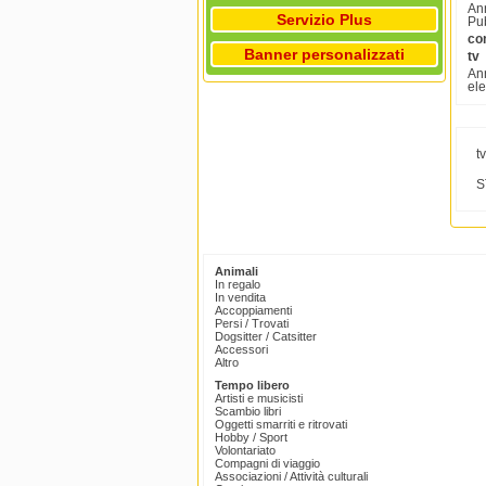
Ann
Servizio Plus
Pub
com
Banner personalizzati
tv
Ann
ele
t
S
Animali
In regalo
In vendita
Accoppiamenti
Persi / Trovati
Dogsitter / Catsitter
Accessori
Altro
Tempo libero
Artisti e musicisti
Scambio libri
Oggetti smarriti e ritrovati
Hobby / Sport
Volontariato
Compagni di viaggio
Associazioni / Attività culturali