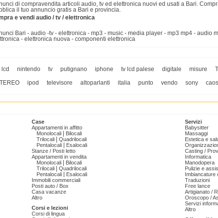
unci di compravendita articoli audio, tv ed elettronica nuovi ed usati a Bari. Compra
blica il tuo annuncio gratis a Bari e provincia.
pra e vendi audio / tv / elettronica
unci Bari - audio -tv - elettronica - mp3 - music - media player - mp3 mp4 - audio mp3 
ttronica - elettronica nuova - componenti elettronica
v lcd
nintendo
tv
putignano
iphone
tv lcd palese
digitale
misure
TEREO
ipod
televisore
altoparlanti
italia
punto
vendo
sony
cao
Case
Servizi
Appartamenti in affitto
Babysitter
|
Monolocali
Bilocali
Massaggi
|
Trilocali
Quadrilocali
Estetica e sal
|
Pentalocali
Esalocali
Organizzazion
Stanze / Posti letto
Casting / Prov
Appartamenti in vendita
Informatica
|
Monolocali
Bilocali
Manodopera
|
Trilocali
Quadrilocali
Pulizie e ass
|
Pentalocali
Esalocali
Imbiancature e
Immobili commerciali
Traduzioni
Posti auto / Box
Free lance
Casa vacanze
Artigianato / 
Altro
Oroscopo / As
Servizi informa
Corsi e lezioni
Altro
Corsi di lingua