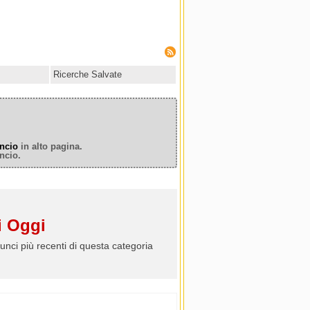
Ricerche Salvate
ncio
in alto pagina.
ncio.
 Oggi
unci più recenti di questa categoria