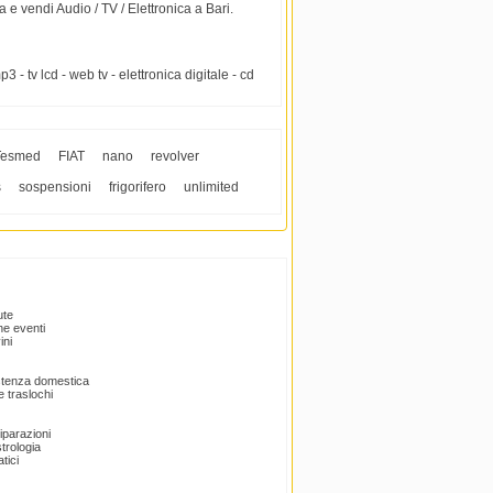
 e vendi Audio / TV / Elettronica a Bari.
- tv lcd - web tv - elettronica digitale - cd
Tesmed
FIAT
nano
revolver
s
sospensioni
frigorifero
unlimited
ute
e eventi
ini
istenza domestica
 traslochi
Riparazioni
trologia
tici