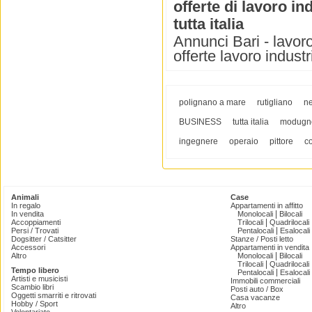
offerte di lavoro ind
tutta italia
Annunci Bari - lavoro 
offerte lavoro industr
polignano a mare
rutigliano
ne
BUSINESS
tutta italia
modugn
ingegnere
operaio
pittore
c
Animali
Case
In regalo
Appartamenti in affitto
|
In vendita
Monolocali
Bilocali
|
Accoppiamenti
Trilocali
Quadrilocali
|
Persi / Trovati
Pentalocali
Esalocali
Dogsitter / Catsitter
Stanze / Posti letto
Accessori
Appartamenti in vendita
|
Altro
Monolocali
Bilocali
|
Trilocali
Quadrilocali
Tempo libero
|
Pentalocali
Esalocali
Artisti e musicisti
Immobili commerciali
Scambio libri
Posti auto / Box
Oggetti smarriti e ritrovati
Casa vacanze
Hobby / Sport
Altro