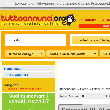
Le pagine di TuttoAnnunci.org utilizzano Cookie. Proseguendo
Pubblicità
Aiut
Bari
» Industria / Arti
Tutte le categorie
Seleziona la disponibilità
Home Page
Tutte le Categorie
Categoria
»
»
Torna a Offerte di lavoro
TuttoAnnunci
Home
Offerte di lav
Vuoi aumentare i
Totale Annunci:
0
Ord
contatti ricevuti?