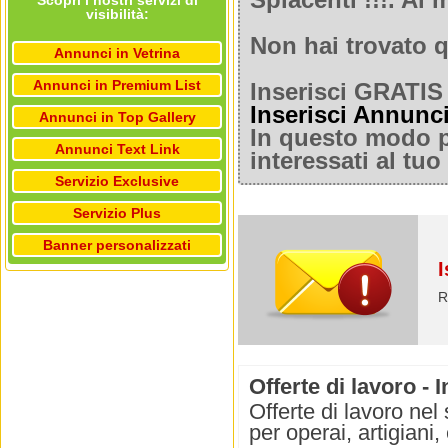
Spiacenti !!!. A
Scopri i nostri servizi di
visibilità:
Non hai trovato q
Annunci in Vetrina
Annunci in Premium List
Inserisci GRATIS 
Inserisci Annunc
Annunci in Top Gallery
In questo modo po
Annunci Text Link
interessati al tu
Servizio Exclusive
Servizio Plus
Banner personalizzati
I
R
Offerte di lavoro - 
Offerte di lavoro nel 
per operai, artigiani