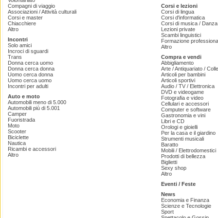
Volontariato
Compagni di viaggio
Corsi e lezioni
Associazioni / Attività culturali
Corsi di lingua
Corsi e master
Corsi d'informatica
Chiacchiere
Corsi di musica / Danza 
Altro
Lezioni private
Scambi linguistici
Incontri
Formazione professiona
Solo amici
Altro
Incroci di sguardi
Trans
Compra e vendi
Donna cerca uomo
Abbigliamento
Donna cerca donna
Arte / Antiquariato / Coll
Uomo cerca donna
Articoli per bambini
Uomo cerca uomo
Articoli sportivi
Incontri per adulti
Audio / TV / Elettronica
DVD e videogame
Auto e moto
Fotografia e video
Automobili meno di 5.000
Cellulari e accessori
Automobili più di 5.001
Computer e software
Camper
Gastronomia e vini
Fuoristrada
Libri e CD
Moto
Orologi e gioielli
Scooter
Per la casa e il giardino
Biciclette
Strumenti musicali
Nautica
Baratto
Ricambi e accessori
Mobili / Elettrodomestici
Altro
Prodotti di bellezza
Biglietti
Sexy shop
Altro
Eventi / Feste
News
Economia e Finanza
Scienze e Tecnologie
Sport
Spettacolo e Gossip