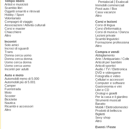
Tempo libero
|
Pentalocali
Esalocali
Artisti e musicisti
Immobili commerciali
Scambio libri
Posti auto / Box
Oggetti smarriti e ritrovati
Casa vacanze
Hobby / Sport
Altro
Volontariato
Compagni di viaggio
Corsi e lezioni
Associazioni / Attività culturali
Corsi di lingua
Corsi e master
Corsi d'informatica
Chiacchiere
Corsi di musica / Danza 
Altro
Lezioni private
Scambi linguistici
Incontri
Formazione professiona
Solo amici
Altro
Incroci di sguardi
Trans
Compra e vendi
Donna cerca uomo
Abbigliamento
Donna cerca donna
Arte / Antiquariato / Coll
Uomo cerca donna
Articoli per bambini
Uomo cerca uomo
Articoli sportivi
Incontri per adulti
Audio / TV / Elettronica
DVD e videogame
Auto e moto
Fotografia e video
Automobili meno di 5.000
Cellulari e accessori
Automobili più di 5.001
Computer e software
Camper
Gastronomia e vini
Fuoristrada
Libri e CD
Moto
Orologi e gioielli
Scooter
Per la casa e il giardino
Biciclette
Strumenti musicali
Nautica
Baratto
Ricambi e accessori
Mobili / Elettrodomestici
Altro
Prodotti di bellezza
Biglietti
Sexy shop
Altro
Eventi / Feste