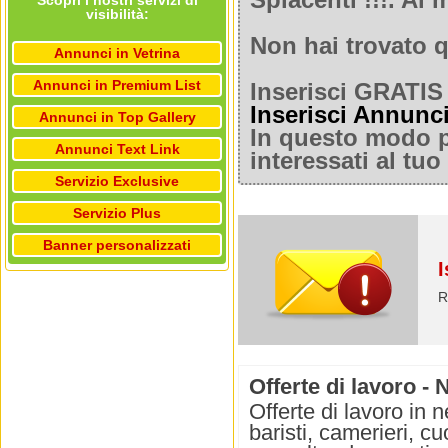
Spiacenti !!!. A
Scopri i nostri servizi di
visibilità:
Non hai trovato q
Annunci in Vetrina
Annunci in Premium List
Inserisci GRATIS 
Inserisci Annunc
Annunci in Top Gallery
In questo modo po
Annunci Text Link
interessati al tu
Servizio Exclusive
Servizio Plus
Banner personalizzati
I
R
Offerte di lavoro - 
Offerte di lavoro in n
baristi, camerieri, 