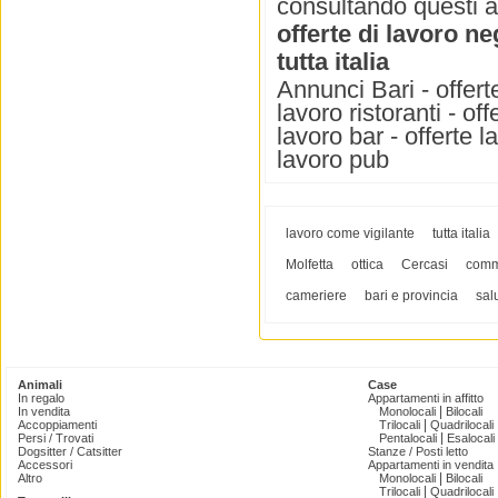
consultando questi 
offerte di lavoro neg
tutta italia
Annunci Bari - offerte
lavoro ristoranti - off
lavoro bar - offerte la
lavoro pub
lavoro come vigilante
tutta italia
Molfetta
ottica
Cercasi
com
cameriere
bari e provincia
sal
Animali
Case
In regalo
Appartamenti in affitto
|
In vendita
Monolocali
Bilocali
|
Accoppiamenti
Trilocali
Quadrilocali
|
Persi / Trovati
Pentalocali
Esalocali
Dogsitter / Catsitter
Stanze / Posti letto
Accessori
Appartamenti in vendita
|
Altro
Monolocali
Bilocali
|
Trilocali
Quadrilocali