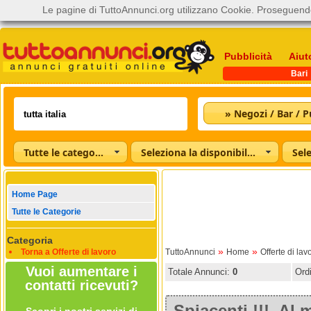
Le pagine di TuttoAnnunci.org utilizzano Cookie. Proseguendo
Pubblicità
Aiut
Bari
Tutte le categorie
Seleziona la disponibilità
Home Page
Tutte le Categorie
Categoria
»
»
Torna a Offerte di lavoro
TuttoAnnunci
Home
Offerte di lav
Vuoi aumentare i
Totale Annunci:
0
Ord
contatti ricevuti?