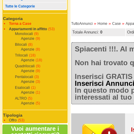
Tutte le Categorie
Categoria
»
»
»
Torna a Case
TuttoAnnunci
Home
Case
Appar
Appartamenti in affitto
(53)
Totale Annunci:
0
Ord
Monolocali
(9)
Agenzie
(9)
Bilocali
(8)
Spiacenti !!!. A
Agenzie
(8)
Trilocali
(18)
Agenzie
(18)
Non hai trovato q
Quadrilocali
(9)
Agenzie
(9)
Inserisci GRATIS 
Pentalocali
(3)
Agenzie
(3)
Inserisci Annunc
Esalocali
(1)
In questo modo po
Agenzie
(1)
interessati al tu
ALTRO
(5)
Agenzie
(5)
Tipologia
Offro
(53)
Vuoi aumentare i
I