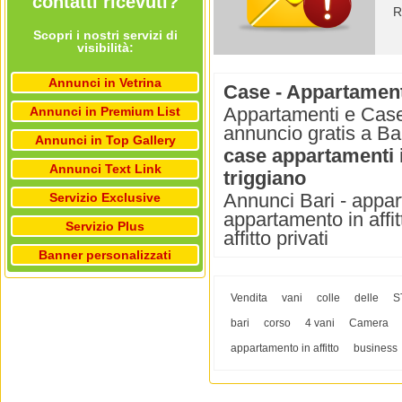
contatti ricevuti?
R
Scopri i nostri servizi di
visibilità:
Annunci in Vetrina
Case - Appartamenti 
Appartamenti e Case i
Annunci in Premium List
annuncio gratis a Bar
Annunci in Top Gallery
case appartamenti i
Annunci Text Link
triggiano
Annunci Bari - appart
Servizio Exclusive
appartamento in affit
Servizio Plus
affitto privati
Banner personalizzati
Vendita
vani
colle
delle
S
bari
corso
4 vani
Camera
appartamento in affitto
business