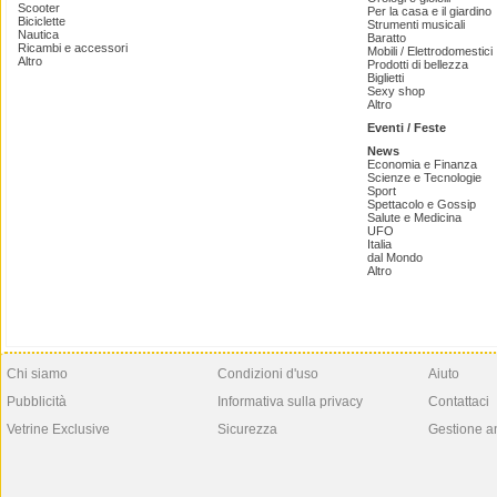
Scooter
Per la casa e il giardino
Biciclette
Strumenti musicali
Nautica
Baratto
Ricambi e accessori
Mobili / Elettrodomestici
Altro
Prodotti di bellezza
Biglietti
Sexy shop
Altro
Eventi / Feste
News
Economia e Finanza
Scienze e Tecnologie
Sport
Spettacolo e Gossip
Salute e Medicina
UFO
Italia
dal Mondo
Altro
Chi siamo
Condizioni d'uso
Aiuto
Pubblicità
Informativa sulla privacy
Contattaci
Vetrine Exclusive
Sicurezza
Gestione a