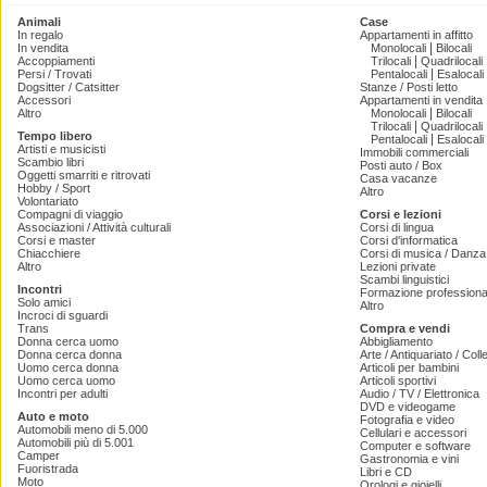
Animali
Case
In regalo
Appartamenti in affitto
|
In vendita
Monolocali
Bilocali
|
Accoppiamenti
Trilocali
Quadrilocali
|
Persi / Trovati
Pentalocali
Esalocali
Dogsitter / Catsitter
Stanze / Posti letto
Accessori
Appartamenti in vendita
|
Altro
Monolocali
Bilocali
|
Trilocali
Quadrilocali
Tempo libero
|
Pentalocali
Esalocali
Artisti e musicisti
Immobili commerciali
Scambio libri
Posti auto / Box
Oggetti smarriti e ritrovati
Casa vacanze
Hobby / Sport
Altro
Volontariato
Compagni di viaggio
Corsi e lezioni
Associazioni / Attività culturali
Corsi di lingua
Corsi e master
Corsi d'informatica
Chiacchiere
Corsi di musica / Danza 
Altro
Lezioni private
Scambi linguistici
Incontri
Formazione professiona
Solo amici
Altro
Incroci di sguardi
Trans
Compra e vendi
Donna cerca uomo
Abbigliamento
Donna cerca donna
Arte / Antiquariato / Coll
Uomo cerca donna
Articoli per bambini
Uomo cerca uomo
Articoli sportivi
Incontri per adulti
Audio / TV / Elettronica
DVD e videogame
Auto e moto
Fotografia e video
Automobili meno di 5.000
Cellulari e accessori
Automobili più di 5.001
Computer e software
Camper
Gastronomia e vini
Fuoristrada
Libri e CD
Moto
Orologi e gioielli