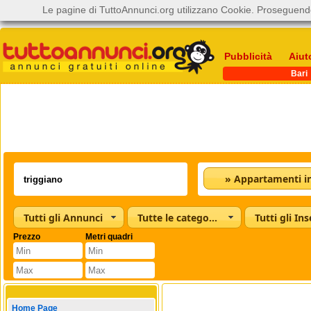
Le pagine di TuttoAnnunci.org utilizzano Cookie. Proseguendo
Pubblicità
Aiut
Bari
Tutti gli Annunci
Tutte le categorie
Tutti gli Ins
Prezzo
Metri quadri
Home Page