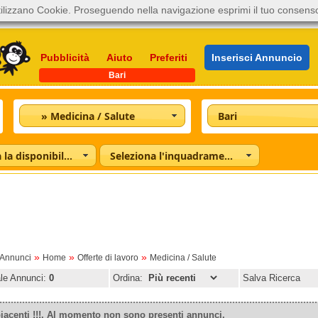
ilizzano Cookie. Proseguendo nella navigazione esprimi il tuo consens
Pubblicità
Aiuto
Preferiti
Inserisci Annuncio
Bari
» Medicina / Salute
Bari
Seleziona la disponibilità
Seleziona l'inquadramento
»
»
»
oAnnunci
Home
Offerte di lavoro
Medicina / Salute
ale Annunci:
0
Ordina:
Salva Ricerca
iacenti !!!. Al momento non sono presenti annunci.