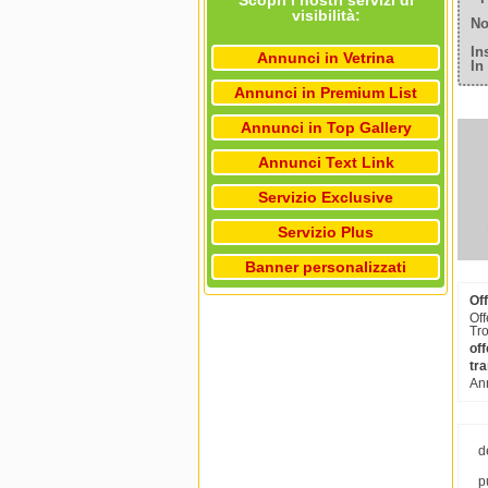
Scopri i nostri servizi di
visibilità:
No
In
Annunci in Vetrina
In
Annunci in Premium List
Annunci in Top Gallery
Annunci Text Link
Servizio Exclusive
Servizio Plus
Banner personalizzati
Off
Off
Tro
off
tra
Ann
d
p