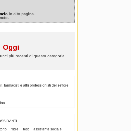
ncio
in alto pagina.
ncio.
 Oggi
unci più recenti di questa categoria
, farmacisti e altri professionisti del settore.
cina
OSSIDANTI
torio
fibre
test
assistente sociale