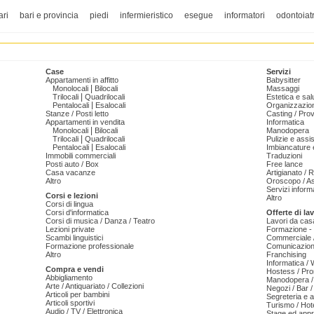
ari
bari e provincia
piedi
infermieristico
esegue
informatori
odontoiatr
Case
Servizi
Appartamenti in affitto
Babysitter
|
Monolocali
Bilocali
Massaggi
|
Trilocali
Quadrilocali
Estetica e sal
|
Pentalocali
Esalocali
Organizzazion
Stanze / Posti letto
Casting / Prov
Appartamenti in vendita
Informatica
|
Monolocali
Bilocali
Manodopera
|
Trilocali
Quadrilocali
Pulizie e ass
|
Pentalocali
Esalocali
Imbiancature e
Immobili commerciali
Traduzioni
Posti auto / Box
Free lance
Casa vacanze
Artigianato / 
Altro
Oroscopo / As
Servizi informa
Corsi e lezioni
Altro
Corsi di lingua
Corsi d'informatica
Offerte di la
Corsi di musica / Danza / Teatro
Lavori da cas
Lezioni private
Formazione - 
Scambi linguistici
Commerciale /
Formazione professionale
Comunicazion
Altro
Franchising
Informatica /
Compra e vendi
Hostess / Pr
Abbigliamento
Manodopera /
Arte / Antiquariato / Collezioni
Negozi / Bar /
Articoli per bambini
Segreteria e 
Articoli sportivi
Turismo / Hot
Audio / TV / Elettronica
Stage ed appr