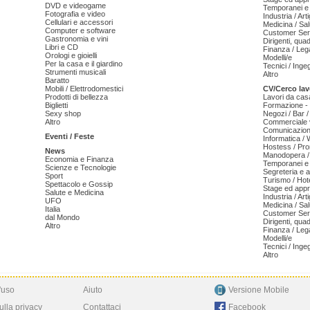
DVD e videogame
Temporanei e 
Fotografia e video
Industria / Art
Cellulari e accessori
Medicina / Sal
Computer e software
Customer Serv
Gastronomia e vini
Dirigenti, qua
Libri e CD
Finanza / Leg
Orologi e gioielli
Modelli/e
Per la casa e il giardino
Tecnici / Inge
Strumenti musicali
Altro
Baratto
Mobili / Elettrodomestici
CV/Cerco lav
Prodotti di bellezza
Lavori da cas
Biglietti
Formazione - 
Sexy shop
Negozi / Bar /
Altro
Commerciale v
Comunicazion
Eventi / Feste
Informatica /
Hostess / Pr
News
Manodopera /
Economia e Finanza
Temporanei e 
Scienze e Tecnologie
Segreteria e 
Sport
Turismo / Hot
Spettacolo e Gossip
Stage ed appr
Salute e Medicina
Industria / Art
UFO
Medicina / Sal
Italia
Customer Serv
dal Mondo
Dirigenti, qua
Altro
Finanza / Leg
Modelli/e
Tecnici / Inge
Altro
'uso
Aiuto
Versione Mobile
ulla privacy
Contattaci
Facebook