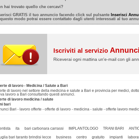
n hai trovato quello che cercavi?
serisci GRATIS il tuo annuncio facendo click sul pulsante
Inserisci Annu
 questo modo potrai essere contattato dagli utenti interessati al tuo annu
Annunci
Iscriviti al servizio
Riceverai ogni mattina un'e-mail con gli ann
erte di lavoro - Medicina / Salute a Bari
erte di lavoro nel settore della medicina e salute a Bari e provincia per medici, dottori
va lavoro a Bari consultando questi annunci.
erte di lavoro medicina / salute
ni bari
unci Bari - lavoro offerte - offerte di lavoro - medicina - salute - offerte lavoro medi
entista
ita
bari carbonara carrassi
IMPLANTOLOGO
TRANI BARI
ANTI
uglia bari taranto brindisi lecce
business
centro
gratuito
impianti
labora