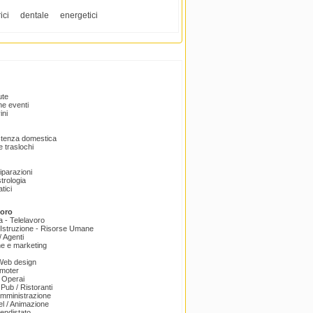
ici
dentale
energetici
ute
e eventi
ini
istenza domestica
 traslochi
Riparazioni
trologia
tici
voro
a - Telelavoro
Istruzione - Risorse Umane
 Agenti
e e marketing
 Web design
omoter
 Operai
 Pub / Ristoranti
amministrazione
el / Animazione
endistato