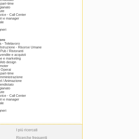
part-time
igianato
ute
ice - Call Center
dri e manager
ale
gneri
oro
a - Telelavoro
Istruzione - Risorse Umane
 Pub / Ristoranti
endite e acquisti
e e marketing
 Web design
omoter
 Operai
part-time
amministrazione
el / Animazione
endistato
igianato
ute
ice - Call Center
dri e manager
ale
gneri
I più ricercati
Ricerche frequenti