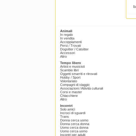
b
Animali
In regalo
In vendita
Accoppiamenti
Persi / Trovati
Dogsitter / Catsitter
Accessori
Altro
Tempo libero
Artisti e musicisti
Scambio libri
Oggetti smarriti e ritrovati
Hobby / Sport
Volontariato
Compagni di viaggio
Associazioni / Attività culturali
Corsi e master
Chiacchiere
Altro
Incontri
Solo amici
Incroci di sguardi
Trans
Donna cerca uomo
Donna cerca donna
Uomo cerca donna
Uomo cerca uomo
Incontri per adulti