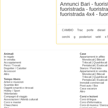
Annunci Bari - fuoris
fuoristrada - fuoristr
fuoristrada 4x4 - fuo
CAMBIO
Trac
porte
diesel
cerchi
g
posteriori
vetri
x 
Animali
Case
In regalo
Appartamenti in affitto
|
In vendita
Monolocali
Bilocali
|
Accoppiamenti
Trilocali
Quadrilocali
|
Persi / Trovati
Pentalocali
Esalocali
Dogsitter / Catsitter
Stanze / Posti letto
Accessori
Appartamenti in vendita
|
Altro
Monolocali
Bilocali
|
Trilocali
Quadrilocali
Tempo libero
|
Pentalocali
Esalocali
Artisti e musicisti
Immobili commerciali
Scambio libri
Posti auto / Box
Oggetti smarriti e ritrovati
Casa vacanze
Hobby / Sport
Altro
Volontariato
Compagni di viaggio
Corsi e lezioni
Associazioni / Attività culturali
Corsi di lingua
Corsi e master
Corsi d'informatica
Chiacchiere
Corsi di musica / Danza 