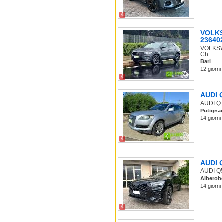
4
VOLKS
23640
VOLKSWA
Ch...
Bari
12 giorni
4
AUDI Q
AUDI Q7 
Putigna
14 giorni
4
AUDI Q
AUDI Q5 
Alberob
14 giorni
4