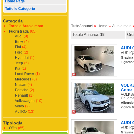
Home Page
Tutte le Categorie
Categoria
»
»
Torna a Auto e moto
TuttoAnnunci
Home
Auto e moto
Fuoristrada
(65)
Totale Annunci:
18
Ord
Audi
(9)
Bmw
(4)
Fiat
(4)
AUDI Q
Ford
(2)
AUDI Q3 
Hyundai
(1)
Gravina 
1 giorno 
Jeep
(5)
Kia
(1)
Land Rover
(1)
4
Mercedes
(6)
Nissan
(4)
VOLKSW
Anno
Porsche
(2)
VOLKSWA
Renault
(1)
Chilomet
Volkswagen
(10)
Alberob
Volvo
(2)
2 giorni 
ALTRO
(13)
4
AUDI Q
Tipologia
AUDI Q2 
Offro
(65)
Gravina 