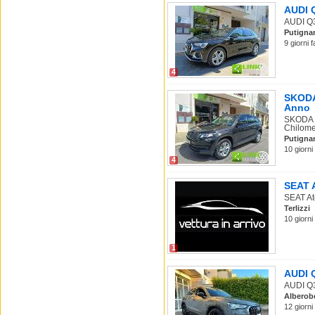
AUDI Q
AUDI Q3
Putigna
9 giorni 
4
SKODA 
Anno
SKODA K
Chilomet
Putigna
10 giorni
4
SEAT A
SEAT Ate
Terlizzi
10 giorni
1
AUDI Q
AUDI Q3 
Alberob
12 giorni