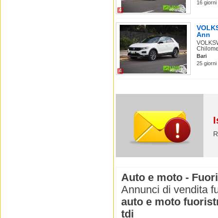
16 giorni
4
VOLKS
Ann
VOLKSWA
Chilome.
Bari
25 giorni
4
I
R
Auto e moto - Fuori
Annunci di vendita fu
auto e moto fuoris
tdi