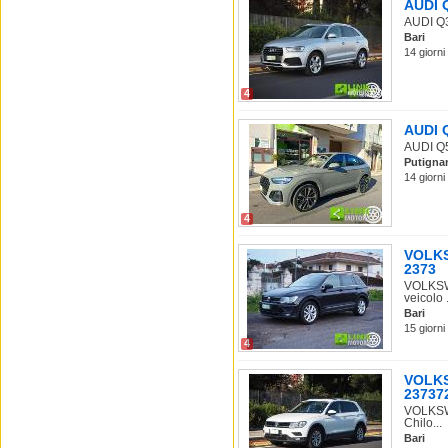
AUDI Q
AUDI Q3 
Bari
14 giorni
4
AUDI Q
AUDI Q5 
Putigna
14 giorni
4
VOLKS
2373
VOLKSWA
veicolo .
Bari
15 giorni
4
VOLKS
237372
VOLKSWA
Chilo...
Bari