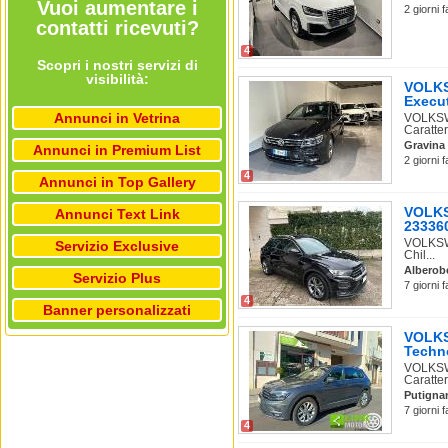
Vuoi aumentare i
2 giorni 
contatti ricevuti?
4
Scopri i nostri servizi di
visibilità:
VOLKS
Execu
Annunci in Vetrina
VOLKSW
Caratter
Gravina 
Annunci in Premium List
2 giorni 
4
Annunci in Top Gallery
VOLKS
Annunci Text Link
233360
VOLKSWA
Servizio Exclusive
Chil...
Alberob
Servizio Plus
7 giorni 
4
Banner personalizzati
VOLKS
Techno
VOLKSW
Caratter
Putigna
7 giorni 
4