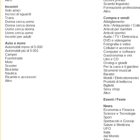
Altro
Lezioni private
Scambi linguistici
Incontri
Formazione professiona
Solo amici
Altro
Incroci di sguardi
Trans
Compra e vendi
Donna cerca uomo
Abbigliamento
Donna cerca donna
Arte / Antiquariato / Coll
Uomo cerca donna
Articoli per bambini
Uomo cerca uomo
Articoli sportivi
Incontri per adulti
Audio / TV / Elettronica
DVD e videogame
Auto e moto
Fotografia e video
Automobili meno di 5.000
Cellulari e accessori
Automobili più di 5.001
Computer e software
Camper
Gastronomia e vini
Fuoristrada
Libri e CD
Moto
Orologi e gioielli
Scooter
Per la casa e il giardino
Biciclette
Strumenti musicali
Nautica
Baratto
Ricambi e accessori
Mobili / Elettrodomestici
Altro
Prodotti di bellezza
Biglietti
Sexy shop
Altro
Eventi / Feste
News
Economia e Finanza
Scienze e Tecnologie
Sport
Spettacolo e Gossip
Salute e Medicina
UFO
Italia
dal Mondo
Altro