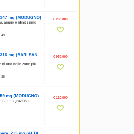
e, 147 mq (MODUGNO)
€ 260.000
, ampio e rifinitissimo
: 49
, 316 mq (BARI SAN
€ 950.000
i una delle zone più
: 38
e, 59 mq (MODUGNO)
€ 110.000
dita una graziosa
amere, 213 mq (ALTA