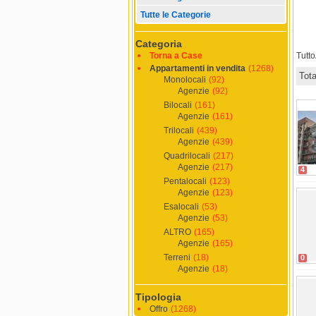
Tutte le Categorie
Categoria
Torna a Case
Tutt
Appartamenti in vendita
(1268)
Tot
Monolocali
(92)
Agenzie
(92)
Bilocali
(161)
Agenzie
(161)
Trilocali
(439)
Agenzie
(439)
Quadrilocali
(217)
Agenzie
(217)
4
Pentalocali
(123)
Agenzie
(123)
Esalocali
(53)
Agenzie
(53)
ALTRO
(165)
Agenzie
(165)
Terreni
(18)
0
Agenzie
(18)
Tipologia
Offro
(1268)