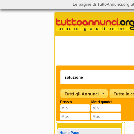
Le pagine di TuttoAnnunci.org ut
Tutti gli Annunci
Prezzo
Metri quadri
Home Page