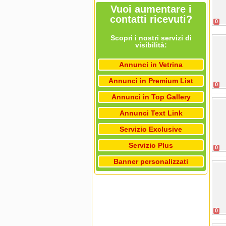
Vuoi aumentare i
contatti ricevuti?
0
Scopri i nostri servizi di
visibilità:
Annunci in Vetrina
Annunci in Premium List
0
Annunci in Top Gallery
Annunci Text Link
Servizio Exclusive
Servizio Plus
0
Banner personalizzati
0