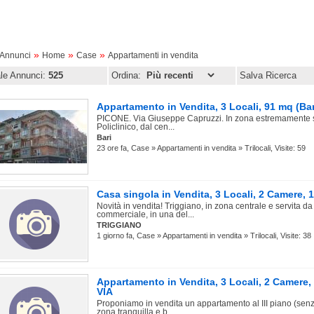
»
»
»
oAnnunci
Home
Case
Appartamenti in vendita
ale Annunci:
525
Ordina:
Salva Ricerca
Appartamento in Vendita, 3 Locali, 91 mq (Bar
PICONE. Via Giuseppe Capruzzi. In zona estremamente se
Policlinico, dal cen...
Bari
23 ore fa, Case » Appartamenti in vendita » Trilocali, Visite: 59
Casa singola in Vendita, 3 Locali, 2 Camere
Novità in vendita! Triggiano, in zona centrale e servita da o
commerciale, in una del...
TRIGGIANO
1 giorno fa, Case » Appartamenti in vendita » Trilocali, Visite: 38
Appartamento in Vendita, 3 Locali, 2 Camer
VIA
Proponiamo in vendita un appartamento al III piano (senz
zona tranquilla e b...