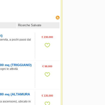
Ricerche Salvate
i)
€ 230.000
rvita, a pochi passi dal
, 100 mq (TRIGGIANO)
€ 98.000
gni le attività
e, 80 mq (ALTAMURA
€ 135.000
a ascensore), ubicato in