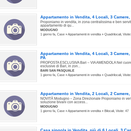
Appartamento in Vendita, 4 Locali, 3 Camer
Proponiamo in vendita, in zona centralissima e ben servita
appartamento di qu...
MODUGNO
1 giorno fa, Case » Appartamenti in vendita » Quadrilocali, Visite
Appartamento in Vendita, 4 Locali, 3 Camere
PA
PROPOSTA ESCLUSIVA Bari – VIA AMENDOLA Nel cuore d
esclusive di Bari, in zon...
BARI SAN PASQUALE
1 giorno fa, Case » Appartamenti in vendita » Quadrilocali, Visite
Appartamento in Vendita, 2 Locali, 2 Camer
NOVITÀ Modugno – Zona Direzionale Proponiamo in ven
soluzione bivani con access...
MODUGNO
1 giorno fa, Case » Appartamenti in vendita » Bilocali, Visite: 47
Casa singola in Vendita, più di 6 Locali, 3 C