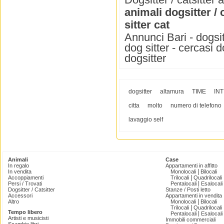
animali dogsitter / 
sitter cat
Annunci Bari - dogsitt
dog sitter - cercasi d
dogsitter
dogsitter
altamura
TIME
IN
citta
molto
numero di telefono
lavaggio self
Animali
Case
In regalo
Appartamenti in affitto
|
In vendita
Monolocali
Bilocali
|
Accoppiamenti
Trilocali
Quadrilocali
|
Persi / Trovati
Pentalocali
Esalocali
Dogsitter / Catsitter
Stanze / Posti letto
Accessori
Appartamenti in vendita
|
Altro
Monolocali
Bilocali
|
Trilocali
Quadrilocali
Tempo libero
|
Pentalocali
Esalocali
Artisti e musicisti
Immobili commerciali