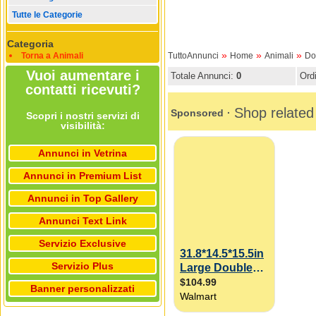
Tutte le Categorie
Categoria
»
»
»
Torna a Animali
TuttoAnnunci
Home
Animali
Dog
Vuoi aumentare i
Totale Annunci:
0
Ord
contatti ricevuti?
Scopri i nostri servizi di
visibilità:
Annunci in Vetrina
Annunci in Premium List
Annunci in Top Gallery
Annunci Text Link
Servizio Exclusive
Servizio Plus
Banner personalizzati