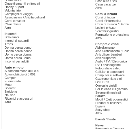
Scambio libri
Posti auto / Box
Oggetti smarriti e ritrovati
Casa vacanze
Hobby / Sport
Altro
Volontariato
Compagni di viaggio
Corsi e lezioni
Associazioni / Attività culturali
Corsi di lingua
Corsi e master
Corsi d'informatica
Chiacchiere
Corsi di musica / Danza 
Altro
Lezioni private
Scambi linguistici
Incontri
Formazione professiona
Solo amici
Altro
Incroci di sguardi
Trans
Compra e vendi
Donna cerca uomo
Abbigliamento
Donna cerca donna
Arte / Antiquariato / Coll
Uomo cerca donna
Articoli per bambini
Uomo cerca uomo
Articoli sportivi
Incontri per adulti
Audio / TV / Elettronica
DVD e videogame
Auto e moto
Fotografia e video
Automobili meno di 5.000
Cellulari e accessori
Automobili più di 5.001
Computer e software
Camper
Gastronomia e vini
Fuoristrada
Libri e CD
Moto
Orologi e gioielli
Scooter
Per la casa e il giardino
Biciclette
Strumenti musicali
Nautica
Baratto
Ricambi e accessori
Mobili / Elettrodomestici
Altro
Prodotti di bellezza
Biglietti
Sexy shop
Altro
Eventi / Feste
News
Economia e Finanza