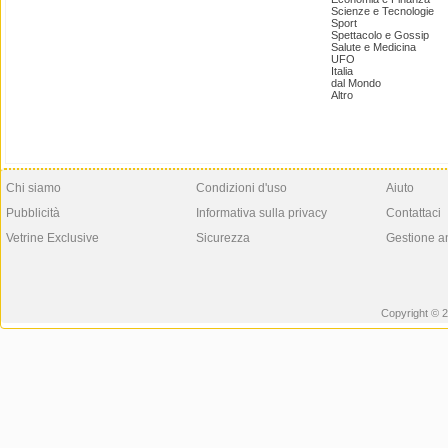
Scienze e Tecnologie
Sport
Spettacolo e Gossip
Salute e Medicina
UFO
Italia
dal Mondo
Altro
Chi siamo
Condizioni d'uso
Aiuto
Pubblicità
Informativa sulla privacy
Contattaci
Vetrine Exclusive
Sicurezza
Gestione a
Copyright © 