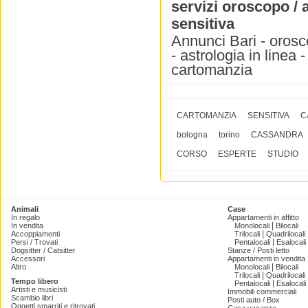
servizi oroscopo / 
sensitiva
Annunci Bari - orosc
- astrologia in linea
cartomanzia
CARTOMANZIA
SENSITIVA
C
bologna
torino
CASSANDRA
CORSO
ESPERTE
STUDIO
Animali
Case
In regalo
Appartamenti in affitto
|
In vendita
Monolocali
Bilocali
|
Accoppiamenti
Trilocali
Quadrilocali
|
Persi / Trovati
Pentalocali
Esalocali
Dogsitter / Catsitter
Stanze / Posti letto
Accessori
Appartamenti in vendita
|
Altro
Monolocali
Bilocali
|
Trilocali
Quadrilocali
Tempo libero
|
Pentalocali
Esalocali
Artisti e musicisti
Immobili commerciali
Scambio libri
Posti auto / Box
Oggetti smarriti e ritrovati