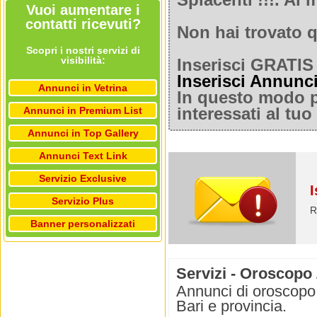
Spiacenti !!!. A
Vuoi aumentare i
contatti ricevuti?
Non hai trovato q
Scopri i nostri servizi di
visibilità:
Inserisci GRATIS 
Inserisci Annunc
Annunci in Vetrina
In questo modo po
Annunci in Premium List
interessati al tu
Annunci in Top Gallery
Annunci Text Link
Servizio Exclusive
I
Servizio Plus
R
Banner personalizzati
Servizi - Oroscopo 
Annunci di oroscopo e
Bari e provincia.