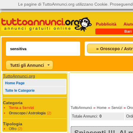
Le pagine di TuttoAnnunci.org utilizzano Cookie. Proseguendo
Pubblicità
Aiut
Bari
» Oroscopo / Astr
Tutti gli Annunci
TuttoAnnunci.org
Home Page
Tutte le Categorie
Categoria
»
»
»
Torna a Servizi
TuttoAnnunci
Home
Servizi
Oro
Oroscopo / Astrologia
(2)
Totale Annunci:
0
Ord
Tipologia
Offro
(2)