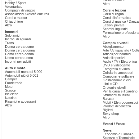
Casa vacanze
Hobby / Sport
Altro
Volontariato
Compagni di viaggio
Corsi e lezioni
Associazioni / Attività culturali
Corsi di lingua
Corsi e master
Corsi d'informatica
Chiacchiere
Corsi di musica / Danza 
Altro
Lezioni private
Scambi linguistici
Incontri
Formazione professiona
Solo amici
Altro
Incroci di sguardi
Trans
Compra e vendi
Donna cerca uomo
Abbigliamento
Donna cerca donna
Arte / Antiquariato / Coll
Uomo cerca donna
Articoli per bambini
Uomo cerca uomo
Articoli sportivi
Incontri per adulti
Audio / TV / Elettronica
DVD e videogame
Auto e moto
Fotografia e video
Automobili meno di 5.000
Cellulari e accessori
Automobili più di 5.001
Computer e software
Camper
Gastronomia e vini
Fuoristrada
Libri e CD
Moto
Orologi e gioielli
Scooter
Per la casa e il giardino
Biciclette
Strumenti musicali
Nautica
Baratto
Ricambi e accessori
Mobili / Elettrodomestici
Altro
Prodotti di bellezza
Biglietti
Sexy shop
Altro
Eventi / Feste
News
Economia e Finanza
Scienze e Tecnologie