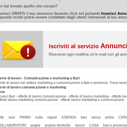
n hai trovato quello che cercavi?
serisci GRATIS il tuo annuncio facendo click sul pulsante
Inserisci Annu
 questo modo potrai essere contattato dagli utenti interessati al tuo annu
Annunci
Iscriviti al servizio
Riceverai ogni mattina un'e-mail con gli ann
ferte di lavoro - Comunicazione e marketing a Bari
erte di lavoro nel settore marketing e comunicazione a Bari e provincia. Trova lavo
ferte di lavoro comunicazione e marketing
nza
unci Bari - offerte di lavoro comunicazione - offerte di lavoro marketing - offerte l
fferte lavoro marketing comunicazione - offerte lavoro marketing e comunicazione
utte
vuoi
PRIMO
nulla
napoli
AZIENDA
bari
senza
prima
CER
OLLABORATORI
puglia
proprio domicilio
lavoro
CASA
bari e provincia