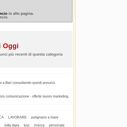
ncio
in alto pagina.
ncio.
 Oggi
unci più recenti di questa categoria
ro a Bari consultando questi annunci.
avoro comunicazione - offerte lavoro marketing
CA
LAVORARE
polignano a mare
tutta italia
tuoi
ricerca
personale