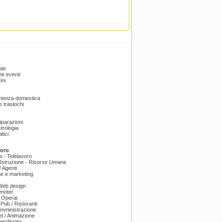
ute
e eventi
ini
istenza domestica
 traslochi
Riparazioni
trologia
tici
voro
a - Telelavoro
Istruzione - Risorse Umane
 Agenti
e e marketing
 Web design
omoter
 Operai
 Pub / Ristoranti
amministrazione
el / Animazione
endistato