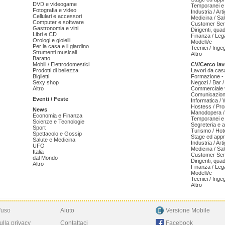
DVD e videogame
Temporanei e 
Fotografia e video
Industria / Art
Cellulari e accessori
Medicina / Sal
Computer e software
Customer Serv
Gastronomia e vini
Dirigenti, qua
Libri e CD
Finanza / Leg
Orologi e gioielli
Modelli/e
Per la casa e il giardino
Tecnici / Inge
Strumenti musicali
Altro
Baratto
Mobili / Elettrodomestici
CV/Cerco lav
Prodotti di bellezza
Lavori da cas
Biglietti
Formazione - 
Sexy shop
Negozi / Bar /
Altro
Commerciale v
Comunicazion
Eventi / Feste
Informatica /
Hostess / Pr
News
Manodopera /
Economia e Finanza
Temporanei e 
Scienze e Tecnologie
Segreteria e 
Sport
Turismo / Hot
Spettacolo e Gossip
Stage ed appr
Salute e Medicina
Industria / Art
UFO
Medicina / Sal
Italia
Customer Serv
dal Mondo
Dirigenti, qua
Altro
Finanza / Leg
Modelli/e
Tecnici / Inge
Altro
'uso
Aiuto
Versione Mobile
ulla privacy
Contattaci
Facebook