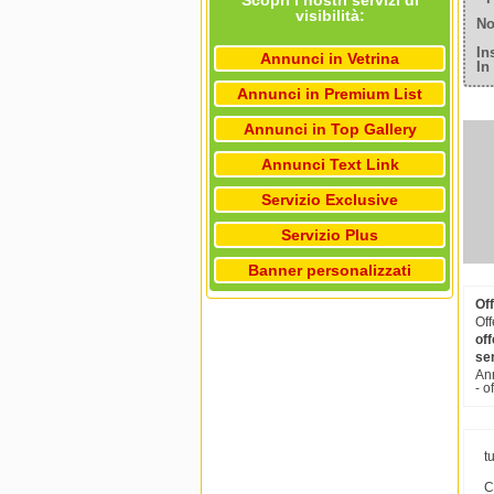
Scopri i nostri servizi di
visibilità:
No
In
Annunci in Vetrina
In
Annunci in Premium List
Annunci in Top Gallery
Annunci Text Link
Servizio Exclusive
Servizio Plus
Banner personalizzati
Of
Off
of
se
Ann
- o
t
C