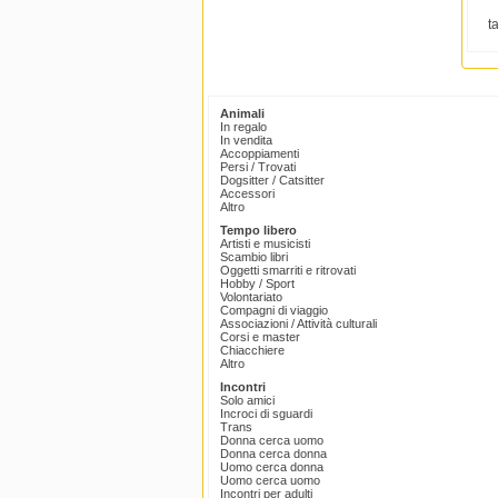
t
Animali
In regalo
In vendita
Accoppiamenti
Persi / Trovati
Dogsitter / Catsitter
Accessori
Altro
Tempo libero
Artisti e musicisti
Scambio libri
Oggetti smarriti e ritrovati
Hobby / Sport
Volontariato
Compagni di viaggio
Associazioni / Attività culturali
Corsi e master
Chiacchiere
Altro
Incontri
Solo amici
Incroci di sguardi
Trans
Donna cerca uomo
Donna cerca donna
Uomo cerca donna
Uomo cerca uomo
Incontri per adulti