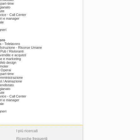
part-time
igianato
ute
ice - Call Center
dri e manager
ale
gneri
oro
a - Telelavoro
Istruzione - Risorse Umane
 Pub / Ristoranti
endite e acquisti
e e marketing
 Web design
omoter
 Operai
part-time
amministrazione
el / Animazione
endistato
igianato
ute
ice - Call Center
dri e manager
ale
gneri
I più ricercati
Ricerche frequenti