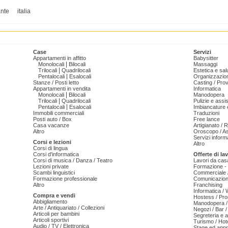
ante
italia
Case
Servizi
Appartamenti in affitto
Babysitter
|
Monolocali
Bilocali
Massaggi
|
Trilocali
Quadrilocali
Estetica e sal
|
Pentalocali
Esalocali
Organizzazion
Stanze / Posti letto
Casting / Prov
Appartamenti in vendita
Informatica
|
Monolocali
Bilocali
Manodopera
|
Trilocali
Quadrilocali
Pulizie e ass
|
Pentalocali
Esalocali
Imbiancature e
Immobili commerciali
Traduzioni
Posti auto / Box
Free lance
Casa vacanze
Artigianato / 
Altro
Oroscopo / As
Servizi informa
Corsi e lezioni
Altro
Corsi di lingua
Corsi d'informatica
Offerte di la
Corsi di musica / Danza / Teatro
Lavori da cas
Lezioni private
Formazione - 
Scambi linguistici
Commerciale /
Formazione professionale
Comunicazion
Altro
Franchising
Informatica /
Compra e vendi
Hostess / Pr
Abbigliamento
Manodopera /
Arte / Antiquariato / Collezioni
Negozi / Bar /
Articoli per bambini
Segreteria e 
Articoli sportivi
Turismo / Hot
Audio / TV / Elettronica
Stage ed appr