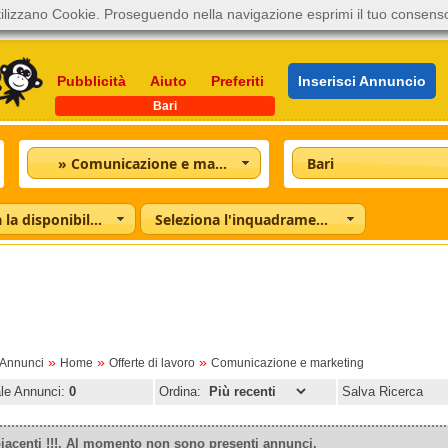
ilizzano Cookie. Proseguendo nella navigazione esprimi il tuo consens
Pubblicità
Aiuto
Preferiti
Inserisci Annuncio
Bari
» Comunicazione e marketing
Bari
Seleziona la disponibilità
Seleziona l'inquadramento
»
»
»
oAnnunci
Home
Offerte di lavoro
Comunicazione e marketing
ale Annunci:
0
Ordina:
Salva Ricerca
iacenti !!!. Al momento non sono presenti annunci.