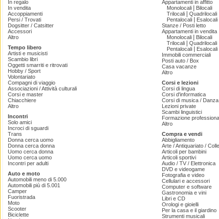
In regalo
Appartamenti in affitto
|
In vendita
Monolocali
Bilocali
|
Accoppiamenti
Trilocali
Quadrilocali
|
Persi / Trovati
Pentalocali
Esalocali
Dogsitter / Catsitter
Stanze / Posti letto
Accessori
Appartamenti in vendita
|
Altro
Monolocali
Bilocali
|
Trilocali
Quadrilocali
Tempo libero
|
Pentalocali
Esalocali
Artisti e musicisti
Immobili commerciali
Scambio libri
Posti auto / Box
Oggetti smarriti e ritrovati
Casa vacanze
Hobby / Sport
Altro
Volontariato
Compagni di viaggio
Corsi e lezioni
Associazioni / Attività culturali
Corsi di lingua
Corsi e master
Corsi d'informatica
Chiacchiere
Corsi di musica / Danza 
Altro
Lezioni private
Scambi linguistici
Incontri
Formazione professiona
Solo amici
Altro
Incroci di sguardi
Trans
Compra e vendi
Donna cerca uomo
Abbigliamento
Donna cerca donna
Arte / Antiquariato / Coll
Uomo cerca donna
Articoli per bambini
Uomo cerca uomo
Articoli sportivi
Incontri per adulti
Audio / TV / Elettronica
DVD e videogame
Auto e moto
Fotografia e video
Automobili meno di 5.000
Cellulari e accessori
Automobili più di 5.001
Computer e software
Camper
Gastronomia e vini
Fuoristrada
Libri e CD
Moto
Orologi e gioielli
Scooter
Per la casa e il giardino
Biciclette
Strumenti musicali