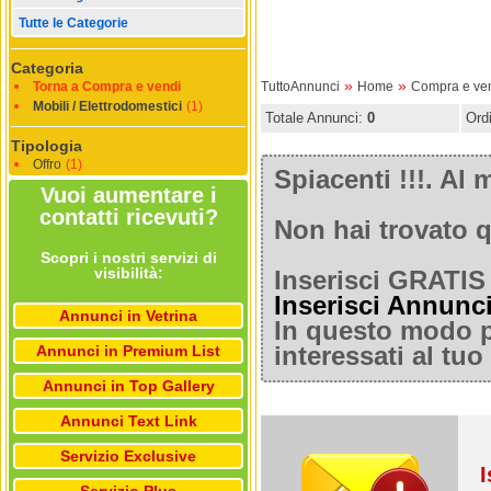
Tutte le Categorie
Categoria
»
»
Torna a Compra e vendi
TuttoAnnunci
Home
Compra e ve
Mobili / Elettrodomestici
(1)
Totale Annunci:
0
Ord
Tipologia
Offro
(1)
Spiacenti !!!. A
Vuoi aumentare i
contatti ricevuti?
Non hai trovato q
Scopri i nostri servizi di
visibilità:
Inserisci GRATIS 
Inserisci Annunc
Annunci in Vetrina
In questo modo po
Annunci in Premium List
interessati al tu
Annunci in Top Gallery
Annunci Text Link
Servizio Exclusive
I