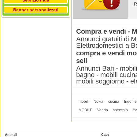
Servizio Plus
R
Banner personalizzati
Compra e vendi - Mo
Annunci gratuiti di M
Elettrodomestici a Ba
compra e vendi mobi
sell
Annunci Bari - mobili
bagno - mobili cucina 
mobili soggiorno - el
mobili
Nokia
cucina
frigorif
MOBILE
Vendo
specchio
fo
Animali
Case