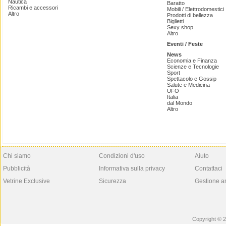
Nautica
Baratto
Ricambi e accessori
Mobili / Elettrodomestici
Altro
Prodotti di bellezza
Biglietti
Sexy shop
Altro
Eventi / Feste
News
Economia e Finanza
Scienze e Tecnologie
Sport
Spettacolo e Gossip
Salute e Medicina
UFO
Italia
dal Mondo
Altro
Chi siamo
Condizioni d'uso
Aiuto
Pubblicità
Informativa sulla privacy
Contattaci
Vetrine Exclusive
Sicurezza
Gestione a
Copyright © 