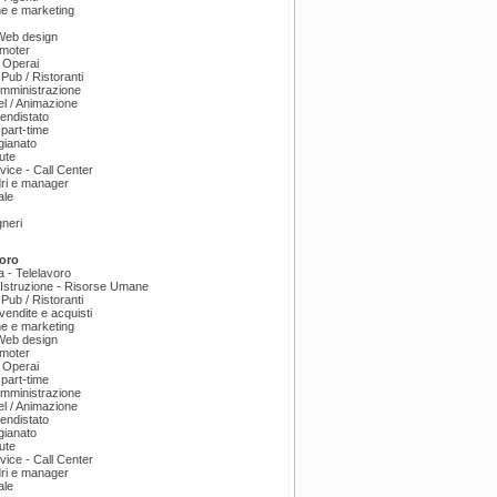
e e marketing
 Web design
omoter
 Operai
 Pub / Ristoranti
amministrazione
el / Animazione
endistato
part-time
igianato
ute
ice - Call Center
dri e manager
ale
gneri
oro
a - Telelavoro
Istruzione - Risorse Umane
 Pub / Ristoranti
endite e acquisti
e e marketing
 Web design
omoter
 Operai
part-time
amministrazione
el / Animazione
endistato
igianato
ute
ice - Call Center
dri e manager
ale