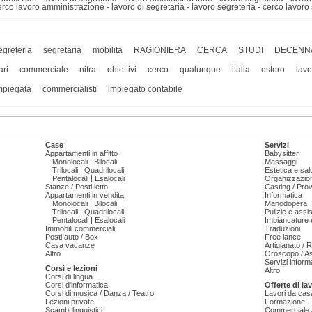
erco lavoro amministrazione - lavoro di segretaria - lavoro segreteria - cerco lavor
egreteria
segretaria
mobilita
RAGIONIERA
CERCA
STUDI
DECENN
ari
commerciale
nifra
obiettivi
cerco
qualunque
italia
estero
lavo
mpiegata
commercialisti
impiegato contabile
Case
Servizi
Appartamenti in affitto
Babysitter
|
Monolocali
Bilocali
Massaggi
|
Trilocali
Quadrilocali
Estetica e sal
|
Pentalocali
Esalocali
Organizzazion
Stanze / Posti letto
Casting / Prov
Appartamenti in vendita
Informatica
|
Monolocali
Bilocali
Manodopera
|
Trilocali
Quadrilocali
Pulizie e ass
|
Pentalocali
Esalocali
Imbiancature e
Immobili commerciali
Traduzioni
Posti auto / Box
Free lance
Casa vacanze
Artigianato / 
Altro
Oroscopo / As
Servizi informa
Corsi e lezioni
Altro
Corsi di lingua
Corsi d'informatica
Offerte di la
Corsi di musica / Danza / Teatro
Lavori da cas
Lezioni private
Formazione - 
Scambi linguistici
Commerciale /