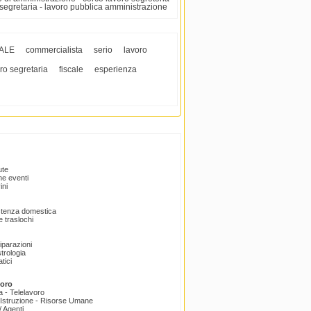
o segretaria - lavoro pubblica amministrazione
ALE
commercialista
serio
lavoro
ro segretaria
fiscale
esperienza
ute
e eventi
ini
istenza domestica
 traslochi
Riparazioni
trologia
tici
voro
a - Telelavoro
Istruzione - Risorse Umane
 Agenti