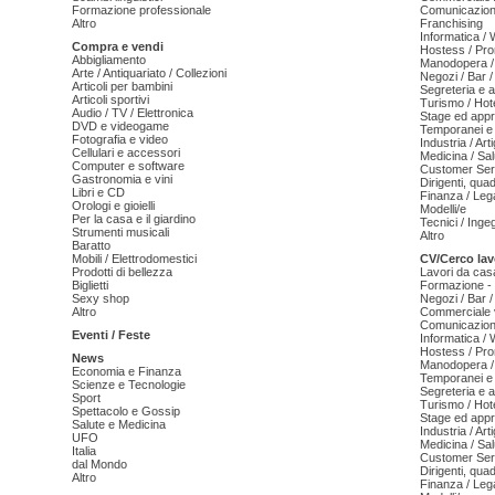
Formazione professionale
Comunicazion
Altro
Franchising
Informatica /
Compra e vendi
Hostess / Pr
Abbigliamento
Manodopera /
Arte / Antiquariato / Collezioni
Negozi / Bar /
Articoli per bambini
Segreteria e 
Articoli sportivi
Turismo / Hot
Audio / TV / Elettronica
Stage ed appr
DVD e videogame
Temporanei e 
Fotografia e video
Industria / Art
Cellulari e accessori
Medicina / Sal
Computer e software
Customer Serv
Gastronomia e vini
Dirigenti, qua
Libri e CD
Finanza / Leg
Orologi e gioielli
Modelli/e
Per la casa e il giardino
Tecnici / Inge
Strumenti musicali
Altro
Baratto
Mobili / Elettrodomestici
CV/Cerco lav
Prodotti di bellezza
Lavori da cas
Biglietti
Formazione - 
Sexy shop
Negozi / Bar /
Altro
Commerciale v
Comunicazion
Eventi / Feste
Informatica /
Hostess / Pr
News
Manodopera /
Economia e Finanza
Temporanei e 
Scienze e Tecnologie
Segreteria e 
Sport
Turismo / Hot
Spettacolo e Gossip
Stage ed appr
Salute e Medicina
Industria / Art
UFO
Medicina / Sal
Italia
Customer Serv
dal Mondo
Dirigenti, qua
Altro
Finanza / Leg