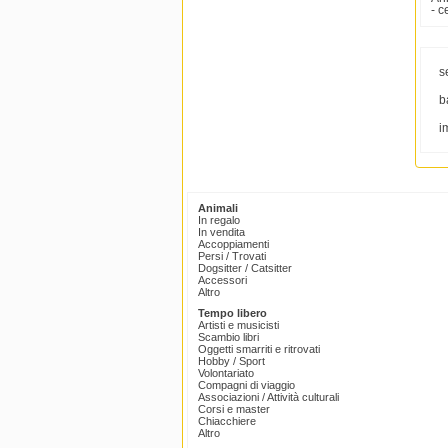
- c
s
b
i
Animali
In regalo
In vendita
Accoppiamenti
Persi / Trovati
Dogsitter / Catsitter
Accessori
Altro
Tempo libero
Artisti e musicisti
Scambio libri
Oggetti smarriti e ritrovati
Hobby / Sport
Volontariato
Compagni di viaggio
Associazioni / Attività culturali
Corsi e master
Chiacchiere
Altro