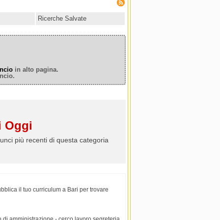
Ricerche Salvate
ncio
in alto pagina.
ncio.
 Oggi
unci più recenti di questa categoria
bblica il tuo curriculum a Bari per trovare
ro di amministrazione - cerco lavoro segreteria