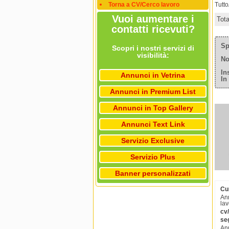
Torna a CV/Cerco lavoro
Tutt
Vuoi aumentare i
Tot
contatti ricevuti?
Sp
Scopri i nostri servizi di
visibilità:
No
In
Annunci in Vetrina
In
Annunci in Premium List
Annunci in Top Gallery
Annunci Text Link
Servizio Exclusive
Servizio Plus
Banner personalizzati
Cu
Ann
lav
cv
se
Ann