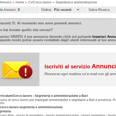
»
»
»
oAnnunci
Home
CV/Cerco lavoro
Segreteria e amministrazione
ale Annunci:
0
Ordina:
Salva Ricerca
iacenti !!!. Al momento non sono presenti annunci.
n hai trovato quello che cercavi?
serisci GRATIS il tuo annuncio facendo click sul pulsante
Inserisci Annu
 questo modo potrai essere contattato dagli utenti interessati al tuo annu
Annunci
Iscriviti al servizio
Riceverai ogni mattina un'e-mail con gli ann
rriculum/Cerco lavoro - Segreteria e amministrazione a Bari
unci di cerco lavoro per impiegati amministrativi e segretarie a Bari e provincia. Pu
oro.
/cerco lavoro segreteria e amministrazione
gretaria
unci Bari - lavoro di segreteria - lavoro amministrazione - lavoro segretaria - lavo