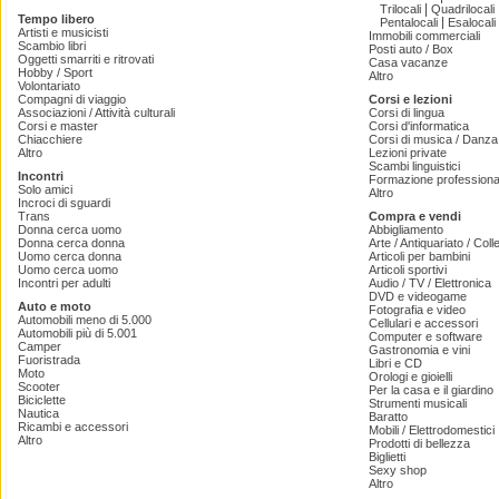
|
Trilocali
Quadrilocali
Tempo libero
|
Pentalocali
Esalocali
Artisti e musicisti
Immobili commerciali
Scambio libri
Posti auto / Box
Oggetti smarriti e ritrovati
Casa vacanze
Hobby / Sport
Altro
Volontariato
Compagni di viaggio
Corsi e lezioni
Associazioni / Attività culturali
Corsi di lingua
Corsi e master
Corsi d'informatica
Chiacchiere
Corsi di musica / Danza 
Altro
Lezioni private
Scambi linguistici
Incontri
Formazione professiona
Solo amici
Altro
Incroci di sguardi
Trans
Compra e vendi
Donna cerca uomo
Abbigliamento
Donna cerca donna
Arte / Antiquariato / Coll
Uomo cerca donna
Articoli per bambini
Uomo cerca uomo
Articoli sportivi
Incontri per adulti
Audio / TV / Elettronica
DVD e videogame
Auto e moto
Fotografia e video
Automobili meno di 5.000
Cellulari e accessori
Automobili più di 5.001
Computer e software
Camper
Gastronomia e vini
Fuoristrada
Libri e CD
Moto
Orologi e gioielli
Scooter
Per la casa e il giardino
Biciclette
Strumenti musicali
Nautica
Baratto
Ricambi e accessori
Mobili / Elettrodomestici
Altro
Prodotti di bellezza
Biglietti
Sexy shop
Altro