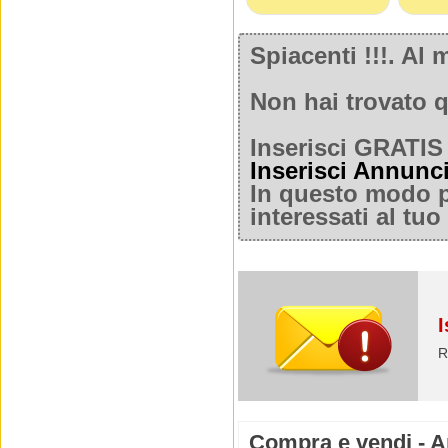
Spiacenti !!!. A
Non hai trovato q
Inserisci GRATIS 
Inserisci Annunc
In questo modo po
interessati al tu
I
R
Compra e vendi - Ar