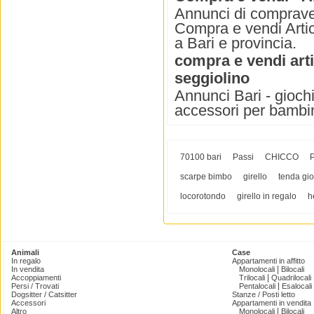
Annunci di compraven
Compra e vendi Artico
a Bari e provincia.
compra e vendi arti
seggiolino
Annunci Bari - giochi
accessori per bambi
70100 bari
Passi
CHICCO
P
scarpe bimbo
girello
tenda gi
locorotondo
girello in regalo
h
Animali
Case
In regalo
Appartamenti in affitto
|
In vendita
Monolocali
Bilocali
|
Accoppiamenti
Trilocali
Quadrilocali
|
Persi / Trovati
Pentalocali
Esalocali
Dogsitter / Catsitter
Stanze / Posti letto
Accessori
Appartamenti in vendita
|
Altro
Monolocali
Bilocali