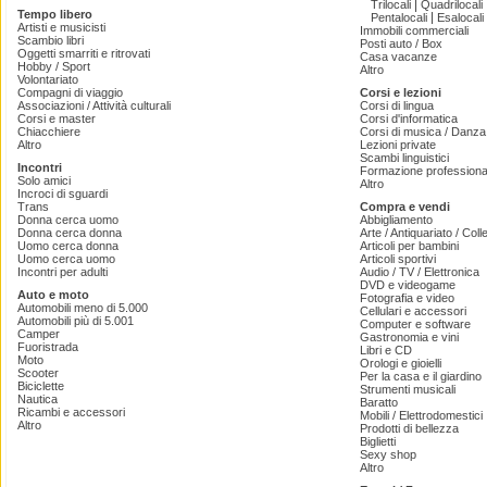
|
Trilocali
Quadrilocali
Tempo libero
|
Pentalocali
Esalocali
Artisti e musicisti
Immobili commerciali
Scambio libri
Posti auto / Box
Oggetti smarriti e ritrovati
Casa vacanze
Hobby / Sport
Altro
Volontariato
Compagni di viaggio
Corsi e lezioni
Associazioni / Attività culturali
Corsi di lingua
Corsi e master
Corsi d'informatica
Chiacchiere
Corsi di musica / Danza 
Altro
Lezioni private
Scambi linguistici
Incontri
Formazione professiona
Solo amici
Altro
Incroci di sguardi
Trans
Compra e vendi
Donna cerca uomo
Abbigliamento
Donna cerca donna
Arte / Antiquariato / Coll
Uomo cerca donna
Articoli per bambini
Uomo cerca uomo
Articoli sportivi
Incontri per adulti
Audio / TV / Elettronica
DVD e videogame
Auto e moto
Fotografia e video
Automobili meno di 5.000
Cellulari e accessori
Automobili più di 5.001
Computer e software
Camper
Gastronomia e vini
Fuoristrada
Libri e CD
Moto
Orologi e gioielli
Scooter
Per la casa e il giardino
Biciclette
Strumenti musicali
Nautica
Baratto
Ricambi e accessori
Mobili / Elettrodomestici
Altro
Prodotti di bellezza
Biglietti
Sexy shop
Altro