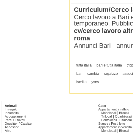
Curriculum/Cerco l
Cerco lavoro a Bari e
temporaneo. Pubblica 
cv/cerco lavoro alt
roma
Annunci Bari - annun
tutta italia
bari e tutta italia
tri
bari
cambia
ragatzzo
associ
iscritto
yves
Animali
Case
In regalo
Appartamenti in affitto
|
In vendita
Monolocali
Bilocali
|
Accoppiamenti
Trilocali
Quadrilocali
|
Persi / Trovati
Pentalocali
Esalocali
Dogsitter / Catsitter
Stanze / Posti letto
Accessori
Appartamenti in vendita
|
Altro
Monolocali
Bilocali