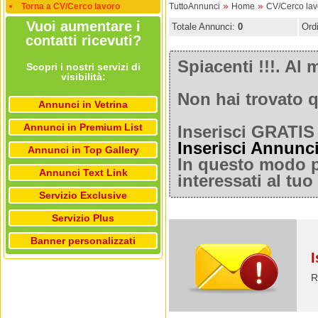
»
»
Torna a CV/Cerco lavoro
TuttoAnnunci
Home
CV/Cerco lav
Vuoi aumentare i
Totale Annunci:
0
Ord
contatti ricevuti?
Spiacenti !!!. A
Scopri i nostri servizi di
visibilità:
Non hai trovato q
Annunci in Vetrina
Annunci in Premium List
Inserisci GRATIS 
Inserisci Annunc
Annunci in Top Gallery
In questo modo po
Annunci Text Link
interessati al tu
Servizio Exclusive
Servizio Plus
Banner personalizzati
I
R