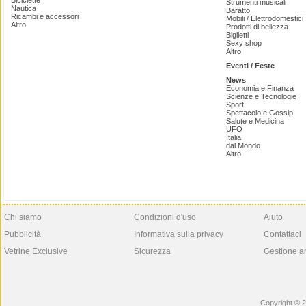
Biciclette
Strumenti musicali
Nautica
Baratto
Ricambi e accessori
Mobili / Elettrodomestici
Altro
Prodotti di bellezza
Biglietti
Sexy shop
Altro
Eventi / Feste
News
Economia e Finanza
Scienze e Tecnologie
Sport
Spettacolo e Gossip
Salute e Medicina
UFO
Italia
dal Mondo
Altro
Chi siamo
Condizioni d'uso
Aiuto
Pubblicità
Informativa sulla privacy
Contattaci
Vetrine Exclusive
Sicurezza
Gestione a
Copyright © 