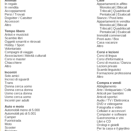
Animali
Case
In regalo
Appartamenti in affitto
|
In vendita
Monolocali
Bilocali
|
Accoppiamenti
Trilocali
Quadrilocali
|
Persi / Trovati
Pentalocali
Esalocali
Dogsitter / Catsitter
Stanze / Posti letto
Accessori
Appartamenti in vendita
|
Altro
Monolocali
Bilocali
|
Trilocali
Quadrilocali
Tempo libero
|
Pentalocali
Esalocali
Artisti e musicisti
Immobili commerciali
Scambio libri
Posti auto / Box
Oggetti smarriti e ritrovati
Casa vacanze
Hobby / Sport
Altro
Volontariato
Compagni di viaggio
Corsi e lezioni
Associazioni / Attività culturali
Corsi di lingua
Corsi e master
Corsi d'informatica
Chiacchiere
Corsi di musica / Danza 
Altro
Lezioni private
Scambi linguistici
Incontri
Formazione professiona
Solo amici
Altro
Incroci di sguardi
Trans
Compra e vendi
Donna cerca uomo
Abbigliamento
Donna cerca donna
Arte / Antiquariato / Coll
Uomo cerca donna
Articoli per bambini
Uomo cerca uomo
Articoli sportivi
Incontri per adulti
Audio / TV / Elettronica
DVD e videogame
Auto e moto
Fotografia e video
Automobili meno di 5.000
Cellulari e accessori
Automobili più di 5.001
Computer e software
Camper
Gastronomia e vini
Fuoristrada
Libri e CD
Moto
Orologi e gioielli
Scooter
Per la casa e il giardino