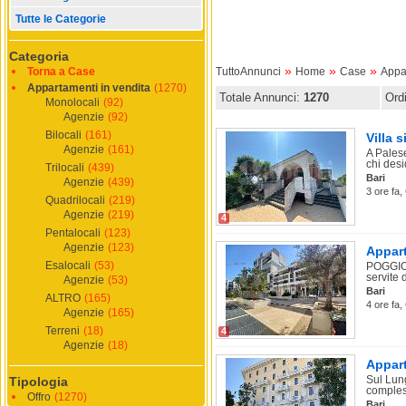
Tutte le Categorie
Categoria
»
»
»
Torna a Case
TuttoAnnunci
Home
Case
Appa
Appartamenti in vendita
(1270)
Totale Annunci:
1270
Ord
Monolocali
(92)
Agenzie
(92)
Bilocali
(161)
Villa 
Agenzie
(161)
A Palese
chi desi
Trilocali
(439)
Bari
Agenzie
(439)
3 ore fa,
Quadrilocali
(219)
Agenzie
(219)
4
Pentalocali
(123)
Agenzie
(123)
Appart
Esalocali
(53)
POGGIOF
servite 
Agenzie
(53)
Bari
ALTRO
(165)
4 ore fa,
Agenzie
(165)
Terreni
(18)
4
Agenzie
(18)
Appart
Sul Lung
Tipologia
compless
Offro
(1270)
Bari