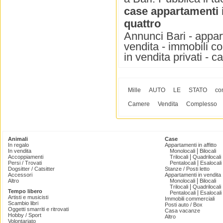
case appartamenti 
quattro
Annunci Bari - appart
vendita - immobili co
in vendita privati - c
Mille
AUTO
LE
STATO
co
Camere
Vendita
Complesso
Animali
Case
In regalo
Appartamenti in affitto
|
In vendita
Monolocali
Bilocali
|
Accoppiamenti
Trilocali
Quadrilocali
|
Persi / Trovati
Pentalocali
Esalocali
Dogsitter / Catsitter
Stanze / Posti letto
Accessori
Appartamenti in vendita
|
Altro
Monolocali
Bilocali
|
Trilocali
Quadrilocali
Tempo libero
|
Pentalocali
Esalocali
Artisti e musicisti
Immobili commerciali
Scambio libri
Posti auto / Box
Oggetti smarriti e ritrovati
Casa vacanze
Hobby / Sport
Altro
Volontariato