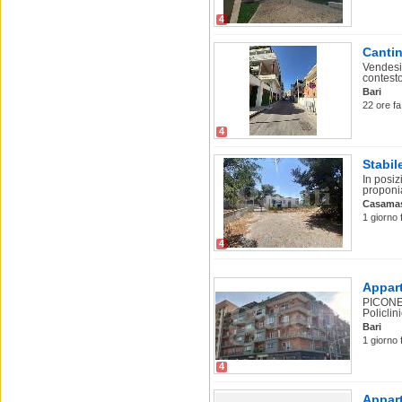
4
Cantin
Vendesi
contesto
Bari
22 ore fa
4
Stabil
In posiz
proponia
Casama
1 giorno 
4
Appart
PICONE.
Policlini
Bari
1 giorno 
4
Appart