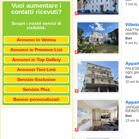
Vuoi aumentare i
7 ore fa,
contatti ricevuti?
4
Scopri i nostri servizi di
Villet
visibilità:
Allâ??in
vendita 
Bari
Annunci in Vetrina
9 ore fa,
Annunci in Premium List
4
Annunci in Top Gallery
Appart
PALESE. 
Annunci Text Link
ogni gen
Bari
Servizio Exclusive
10 ore fa
Servizio Plus
4
Banner personalizzati
Appart
JAPIGI
RIFINIT
Bari
13 ore fa
4