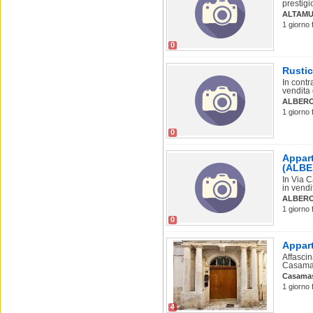
prestigio
ALTAMU
1 giorno 
0
Rustic
In contr
vendita 
ALBER
1 giorno 
0
Appart
(ALB
In Via C
in vendi
ALBER
1 giorno 
0
Appart
Affasci
Casamas
Casama
1 giorno 
4