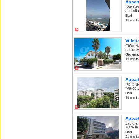
Appart
San Gir
acc. sit
Bari
16 ore fa
4
Villet
GIOVINA
esclusiv
Giovina
19 ore fa
4
Appart
PICONE.
"Parco D
Bari
19 ore fa
4
Appart
Japigia
Mare In 
Bari
21 ore fa