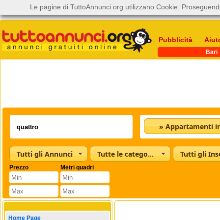
Le pagine di TuttoAnnunci.org utilizzano Cookie. Proseguendo
Pubblicità
Aiut
Bari
Tutti gli Annunci
Tutte le categorie
Tutti gli Ins
Prezzo
Metri quadri
Home Page