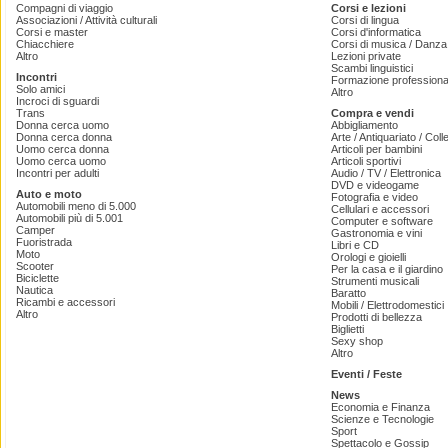
Compagni di viaggio
Corsi e lezioni
Associazioni / Attività culturali
Corsi di lingua
Corsi e master
Corsi d'informatica
Chiacchiere
Corsi di musica / Danza 
Altro
Lezioni private
Scambi linguistici
Incontri
Formazione professiona
Solo amici
Altro
Incroci di sguardi
Trans
Compra e vendi
Donna cerca uomo
Abbigliamento
Donna cerca donna
Arte / Antiquariato / Coll
Uomo cerca donna
Articoli per bambini
Uomo cerca uomo
Articoli sportivi
Incontri per adulti
Audio / TV / Elettronica
DVD e videogame
Auto e moto
Fotografia e video
Automobili meno di 5.000
Cellulari e accessori
Automobili più di 5.001
Computer e software
Camper
Gastronomia e vini
Fuoristrada
Libri e CD
Moto
Orologi e gioielli
Scooter
Per la casa e il giardino
Biciclette
Strumenti musicali
Nautica
Baratto
Ricambi e accessori
Mobili / Elettrodomestici
Altro
Prodotti di bellezza
Biglietti
Sexy shop
Altro
Eventi / Feste
News
Economia e Finanza
Scienze e Tecnologie
Sport
Spettacolo e Gossip