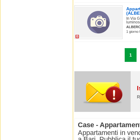
Appart
(ALB
In Via 
luminos
ALBER
1 giorno 
0
1
I
R
Case - Appartamenti
Appartamenti in vend
a Bari. Pubblica il t