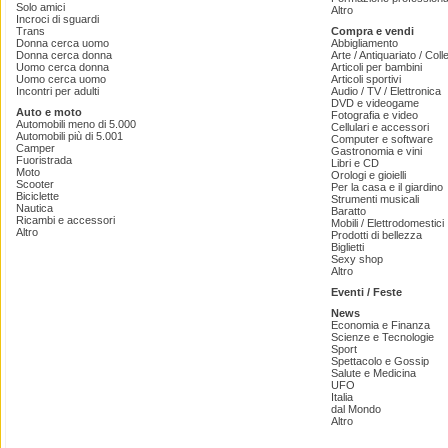
Solo amici
Altro
Incroci di sguardi
Trans
Compra e vendi
Donna cerca uomo
Abbigliamento
Donna cerca donna
Arte / Antiquariato / Coll
Uomo cerca donna
Articoli per bambini
Uomo cerca uomo
Articoli sportivi
Incontri per adulti
Audio / TV / Elettronica
DVD e videogame
Auto e moto
Fotografia e video
Automobili meno di 5.000
Cellulari e accessori
Automobili più di 5.001
Computer e software
Camper
Gastronomia e vini
Fuoristrada
Libri e CD
Moto
Orologi e gioielli
Scooter
Per la casa e il giardino
Biciclette
Strumenti musicali
Nautica
Baratto
Ricambi e accessori
Mobili / Elettrodomestici
Altro
Prodotti di bellezza
Biglietti
Sexy shop
Altro
Eventi / Feste
News
Economia e Finanza
Scienze e Tecnologie
Sport
Spettacolo e Gossip
Salute e Medicina
UFO
Italia
dal Mondo
Altro