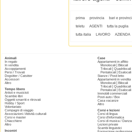
prima
provincia
bari e provinc
teletu
AGENTI
tutta la puglia
tutta italia
LAVORO
AZIENDA
Animali
Case
In regalo
Appartamenti in affitto
|
In vendita
Monolocali
Bilocali
|
Accoppiamenti
Trilocali
Quadrilocali
|
Persi / Trovati
Pentalocali
Esalocali
Dogsitter / Catsitter
Stanze / Posti letto
Accessori
Appartamenti in vendita
|
Altro
Monolocali
Bilocali
|
Trilocali
Quadrilocali
Tempo libero
|
Pentalocali
Esalocali
Artisti e musicisti
Immobili commerciali
Scambio libri
Posti auto / Box
Oggetti smarriti e ritrovati
Casa vacanze
Hobby / Sport
Altro
Volontariato
Compagni di viaggio
Corsi e lezioni
Associazioni / Attività culturali
Corsi di lingua
Corsi e master
Corsi d'informatica
Chiacchiere
Corsi di musica / Danza 
Altro
Lezioni private
Scambi linguistici
Incontri
Formazione professiona