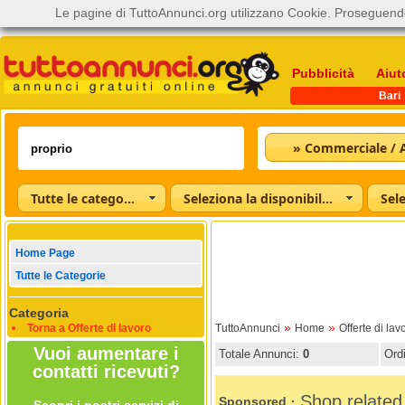
Le pagine di TuttoAnnunci.org utilizzano Cookie. Proseguendo
Pubblicità
Aiut
Bari
» Commerciale / A
Tutte le categorie
Seleziona la disponibilità
Home Page
Tutte le Categorie
Categoria
»
»
Torna a Offerte di lavoro
TuttoAnnunci
Home
Offerte di lav
Vuoi aumentare i
Totale Annunci:
0
Ord
contatti ricevuti?