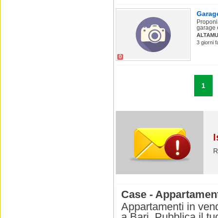
Garage
Proponia
garage è
ALTAM
3 giorni 
0
1
I
R
Case - Appartamenti
Appartamenti in vend
a Bari. Pubblica il t