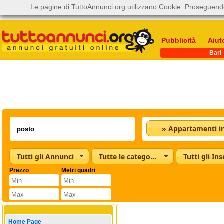
Le pagine di TuttoAnnunci.org utilizzano Cookie. Proseguendo
Pubblicità
Aiut
Bari
Tutti gli Annunci
Tutte le categorie
Tutti gli Ins
Prezzo
Metri quadri
Home Page