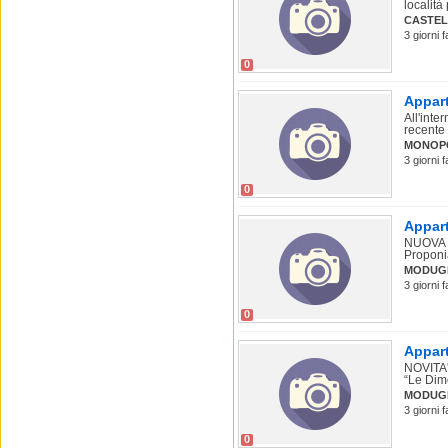
località 
CASTE
3 giorni 
0
Appart
All'int
recente 
MONOP
3 giorni 
0
Appart
NUOVA
Proponia
MODUG
3 giorni 
0
Appart
NOVITA'
“Le Dimo
MODUG
3 giorni 
0