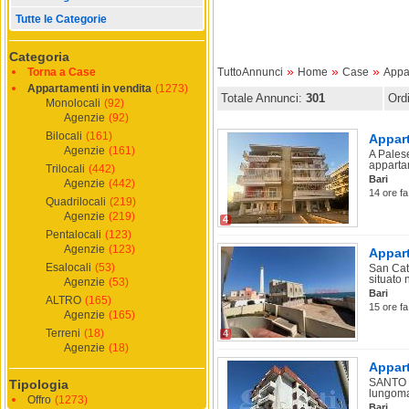
Tutte le Categorie
Categoria
»
»
»
Torna a Case
TuttoAnnunci
Home
Case
Appa
Appartamenti in vendita
(1273)
Totale Annunci:
301
Ord
Monolocali
(92)
Agenzie
(92)
Bilocali
(161)
Appart
Agenzie
(161)
A Pales
appartam
Trilocali
(442)
Bari
Agenzie
(442)
14 ore fa
Quadrilocali
(219)
Agenzie
(219)
4
Pentalocali
(123)
Agenzie
(123)
Appart
Esalocali
(53)
San Cat
situato n
Agenzie
(53)
Bari
ALTRO
(165)
15 ore fa
Agenzie
(165)
Terreni
(18)
4
Agenzie
(18)
Appart
SANTO S
Tipologia
lungoma
Offro
(1273)
Bari