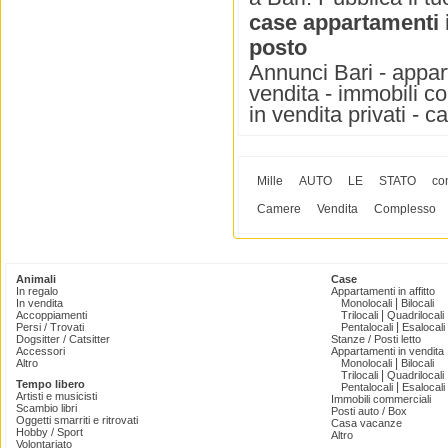
case appartamenti 
posto
Annunci Bari - appart
vendita - immobili co
in vendita privati - c
Mille
AUTO
LE
STATO
co
Camere
Vendita
Complesso
Animali
Case
In regalo
Appartamenti in affitto
|
In vendita
Monolocali
Bilocali
|
Accoppiamenti
Trilocali
Quadrilocali
|
Persi / Trovati
Pentalocali
Esalocali
Dogsitter / Catsitter
Stanze / Posti letto
Accessori
Appartamenti in vendita
|
Altro
Monolocali
Bilocali
|
Trilocali
Quadrilocali
Tempo libero
|
Pentalocali
Esalocali
Artisti e musicisti
Immobili commerciali
Scambio libri
Posti auto / Box
Oggetti smarriti e ritrovati
Casa vacanze
Hobby / Sport
Altro
Volontariato