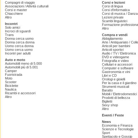
Compagni di viaggio
Corsi e lezioni
Associazioni / Attività culturali
Corsi di lingua
Corsi e master
Corsi d'informatica
Chiacchiere
Corsi di musica / Danza 
Altro
Lezioni private
Scambi linguistici
Incontri
Formazione professiona
Solo amici
Altro
Incroci di sguardi
Trans
Compra e vendi
Donna cerca uomo
Abbigliamento
Donna cerca donna
Arte / Antiquariato / Coll
Uomo cerca donna
Articoli per bambini
Uomo cerca uomo
Articoli sportivi
Incontri per adulti
Audio / TV / Elettronica
DVD e videogame
Auto e moto
Fotografia e video
Automobili meno di 5.000
Cellulari e accessori
Automobili più di 5.001
Computer e software
Camper
Gastronomia e vini
Fuoristrada
Libri e CD
Moto
Orologi e gioielli
Scooter
Per la casa e il giardino
Biciclette
Strumenti musicali
Nautica
Baratto
Ricambi e accessori
Mobili / Elettrodomestici
Altro
Prodotti di bellezza
Biglietti
Sexy shop
Altro
Eventi / Feste
News
Economia e Finanza
Scienze e Tecnologie
Sport
Spettacolo e Gossip