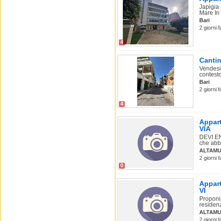
Japigia
Mare In 
Bari
2 giorni 
4
Cantin
Vendesi
contesto
Bari
2 giorni 
4
Appart
VIA
DEVI EN
che abbi
ALTAMU
2 giorni 
0
Appart
VI
Proponia
residenz
ALTAMU
2 giorni 