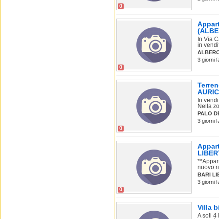
0
Appart
(ALB
In Via C
in vendi
ALBER
3 giorni 
0
Terren
AURI
In vend
Nella zo
PALO D
3 giorni 
0
Appart
LIBER
**Appar
nuovo ri
BARI L
3 giorni 
0
Villa 
A soli 4