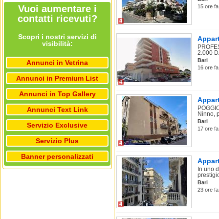
Vuoi aumentare i
15 ore fa
contatti ricevuti?
4
Scopri i nostri servizi di
Appart
visibilità:
PROFES
2.000 DA
Bari
Annunci in Vetrina
16 ore fa
Annunci in Premium List
4
Annunci in Top Gallery
Appart
POGGIOF
Annunci Text Link
Ninno, 
Bari
Servizio Exclusive
17 ore fa
Servizio Plus
4
Banner personalizzati
Appart
In uno d
prestigi
Bari
23 ore fa
4