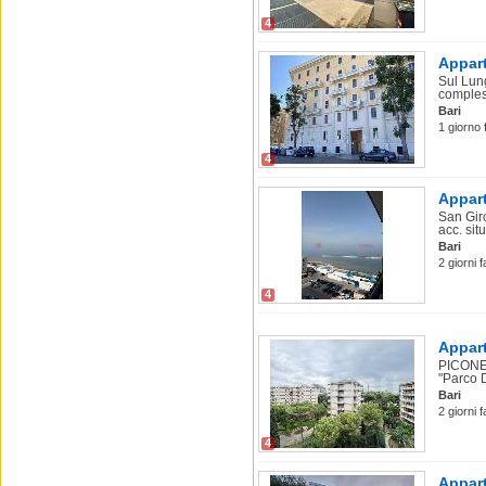
4
Appart
Sul Lung
compless
Bari
1 giorno 
4
Appart
San Gir
acc. sit
Bari
2 giorni 
4
Appart
PICONE.
"Parco D
Bari
2 giorni 
4
Appart