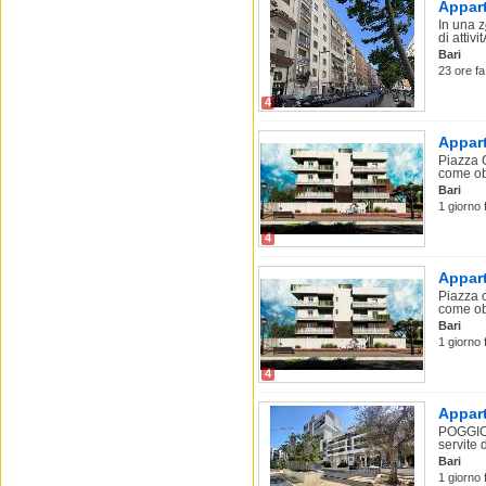
Appart
In una z
di attivit
Bari
23 ore fa
4
Appart
Piazza 
come obi
Bari
1 giorno 
4
Appart
Piazza 
come obi
Bari
1 giorno 
4
Appart
POGGIOF
servite 
Bari
1 giorno 