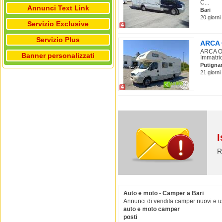
C...
Annunci Text Link
Bari
20 giorni
Servizio Exclusive
4
Servizio Plus
ARCA O
ARCA Ot
Banner personalizzati
Immatric
Putigna
21 giorni
4
I
R
Auto e moto - Camper a Bari
Annunci di vendita camper nuovi e us
auto e moto camper
posti