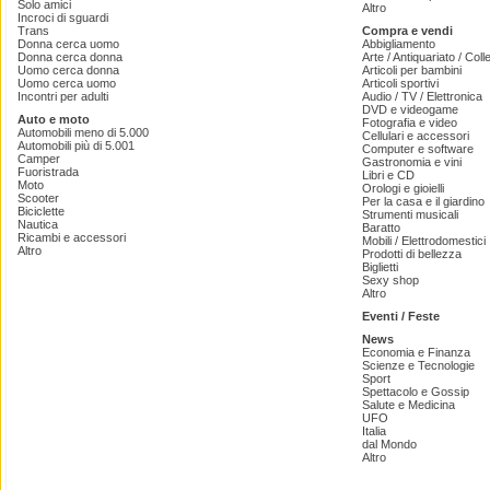
Solo amici
Altro
Incroci di sguardi
Trans
Compra e vendi
Donna cerca uomo
Abbigliamento
Donna cerca donna
Arte / Antiquariato / Coll
Uomo cerca donna
Articoli per bambini
Uomo cerca uomo
Articoli sportivi
Incontri per adulti
Audio / TV / Elettronica
DVD e videogame
Auto e moto
Fotografia e video
Automobili meno di 5.000
Cellulari e accessori
Automobili più di 5.001
Computer e software
Camper
Gastronomia e vini
Fuoristrada
Libri e CD
Moto
Orologi e gioielli
Scooter
Per la casa e il giardino
Biciclette
Strumenti musicali
Nautica
Baratto
Ricambi e accessori
Mobili / Elettrodomestici
Altro
Prodotti di bellezza
Biglietti
Sexy shop
Altro
Eventi / Feste
News
Economia e Finanza
Scienze e Tecnologie
Sport
Spettacolo e Gossip
Salute e Medicina
UFO
Italia
dal Mondo
Altro