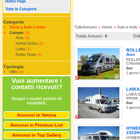
Home Page
Tutte le Categorie
Categoria
»
»
Torna a Auto e moto
TuttoAnnunci
Home
Auto e moto
Camper
(4)
Totale Annunci:
4
Ord
Arca
(1)
Hymer-Eriba
(1)
Laika
(1)
ROLLER
Ann
Roller Team
(1)
ROLLER 
Chilome.
Tipologia
Bari
Offro
(4)
1 giorno 
4
Vuoi aumentare i
contatti ricevuti?
LAIKA 
LAIKA O
Scopri i nostri servizi di
Immatr..
visibilità:
Bari
5 giorni 
Annunci in Vetrina
4
Annunci in Premium List
HYMER 
23239
Annunci in Top Gallery
HYMER-E