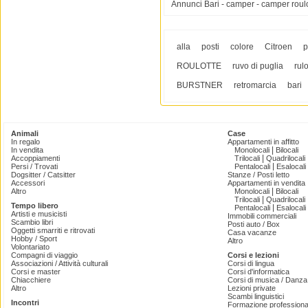
Annunci Bari - camper - camper roul
alla
posti
colore
Citroen
p
ROULOTTE
ruvo di puglia
rulo
BURSTNER
retromarcia
bari
Animali
Case
In regalo
Appartamenti in affitto
|
In vendita
Monolocali
Bilocali
|
Accoppiamenti
Trilocali
Quadrilocali
|
Persi / Trovati
Pentalocali
Esalocali
Dogsitter / Catsitter
Stanze / Posti letto
Accessori
Appartamenti in vendita
|
Altro
Monolocali
Bilocali
|
Trilocali
Quadrilocali
Tempo libero
|
Pentalocali
Esalocali
Artisti e musicisti
Immobili commerciali
Scambio libri
Posti auto / Box
Oggetti smarriti e ritrovati
Casa vacanze
Hobby / Sport
Altro
Volontariato
Compagni di viaggio
Corsi e lezioni
Associazioni / Attività culturali
Corsi di lingua
Corsi e master
Corsi d'informatica
Chiacchiere
Corsi di musica / Danza 
Altro
Lezioni private
Scambi linguistici
Incontri
Formazione professiona