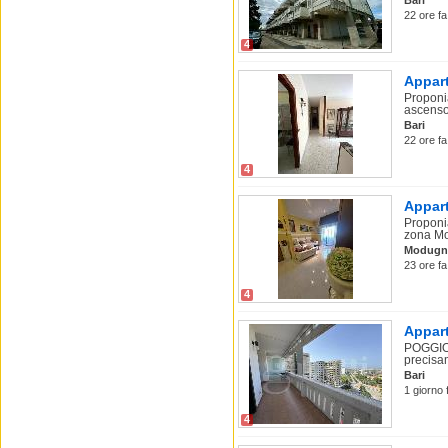
Bari
22 ore fa
4
Appart
Proponia
ascensor
Bari
22 ore fa
4
Appart
Proponia
zona Mo
Modugn
23 ore fa
4
Appart
POGGIOF
precisam
Bari
1 giorno f
4