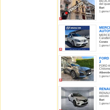
BILOCAL
del quart
Bari
1 giorno 
4
MERCE
AUTOV
MERCED
Caratter
Corato
1 giorno 
4
FORD K
2
FORD Ku
Chilomet
Alberob
1 giorno 
4
RENAUL
RENAULT
veicolo .
Bari
1 giorno 