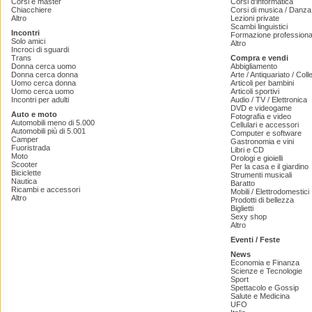
Corsi e master
Corsi d'informatica
Chiacchiere
Corsi di musica / Danza 
Altro
Lezioni private
Scambi linguistici
Incontri
Formazione professiona
Solo amici
Altro
Incroci di sguardi
Trans
Compra e vendi
Donna cerca uomo
Abbigliamento
Donna cerca donna
Arte / Antiquariato / Coll
Uomo cerca donna
Articoli per bambini
Uomo cerca uomo
Articoli sportivi
Incontri per adulti
Audio / TV / Elettronica
DVD e videogame
Auto e moto
Fotografia e video
Automobili meno di 5.000
Cellulari e accessori
Automobili più di 5.001
Computer e software
Camper
Gastronomia e vini
Fuoristrada
Libri e CD
Moto
Orologi e gioielli
Scooter
Per la casa e il giardino
Biciclette
Strumenti musicali
Nautica
Baratto
Ricambi e accessori
Mobili / Elettrodomestici
Altro
Prodotti di bellezza
Biglietti
Sexy shop
Altro
Eventi / Feste
News
Economia e Finanza
Scienze e Tecnologie
Sport
Spettacolo e Gossip
Salute e Medicina
UFO