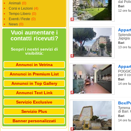
dal Polic
Animali
(0)
Bari
Corsi e Lezioni
(4)
12 ore fa
Tempo Libero
(0)
Eventi / Feste
(0)
4
News
(0)
Appart
Vuoi aumentare i
Splendi
contatti ricevuti?
Japigia 
Bari
13 ore fa
Scopri i nostri servizi di
visibilità:
4
Annunci in Vetrina
Appart
POGGIOF
Annunci in Premium List
per il co
Bari
Annunci in Top Gallery
14 ore fa
Annunci Text Link
4
Servizio Exclusive
Box/Po
Tyrrena 
Servizio Plus
di Bari. 
Bari
Banner personalizzati
14 ore fa
4