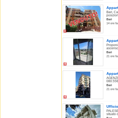
Appart
Bari, Ca
posizion
Bari
14 ore fa
4
Appart
Proponi
ascensor
Bari
21 ore fa
4
Appart
AGENZIA
080.556
Bari
21 ore fa
4
Uffici
PALESE
situato d