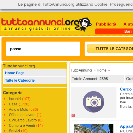
Le pagine di TuttoAnnunci.org utilizzano Cookie. Proseguendo
Pubblicità
Aiut
Bari
-- TUTTE LE CATEGOR
TuttoAnnunci.org
»
»
TuttoAnnunci
Home
Home Page
Totale Annunci:
2398
Ord
Tutte le Categorie
Cerco 
Categorie
Cerco am
per inco
Incontri
(107)
Bari
Case
(1726)
5 ore fa
Auto e Moto
(536)
Offerte di Lavoro
(1)
0
CV/Cerco Lavoro
(0)
Compra e Vendi
(14)
Appart
Servizi
(10)
PICONE.