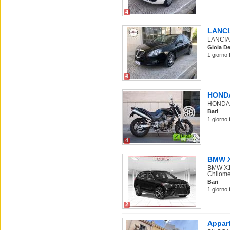
4
LANCIA
LANCIA 
Gioia De
1 giorno 
4
HONDA 
HONDA Ho
Bari
1 giorno 
4
BMW X1
BMW X1 
Chilomet
Bari
1 giorno 
2
Appart