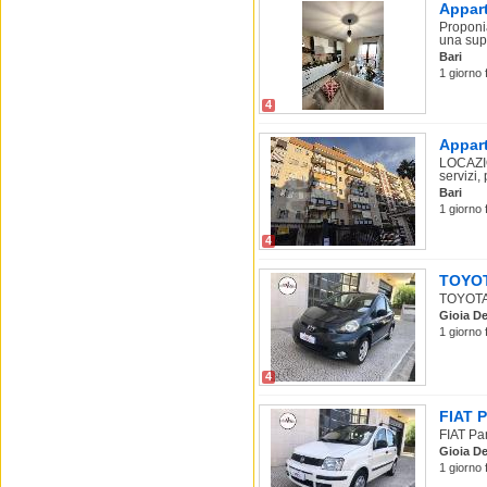
Appart
Proponia
una supe
Bari
1 giorno 
4
Appart
LOCAZIO
servizi,
Bari
1 giorno f
4
TOYOTA
TOYOTA 
Gioia De
1 giorno 
4
FIAT P
FIAT Pan
Gioia De
1 giorno 