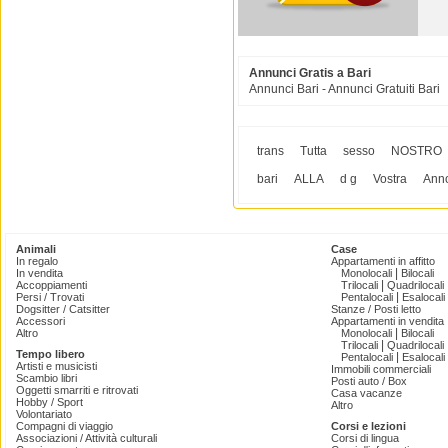
Annunci Gratis a Bari
Annunci Bari - Annunci Gratuiti Bari
trans
Tutta
sesso
NOSTRO
bari
ALLA
d g
Vostra
Ann
Animali
Case
In regalo
Appartamenti in affitto
|
In vendita
Monolocali
Bilocali
|
Accoppiamenti
Trilocali
Quadrilocali
|
Persi / Trovati
Pentalocali
Esalocali
Dogsitter / Catsitter
Stanze / Posti letto
Accessori
Appartamenti in vendita
|
Altro
Monolocali
Bilocali
|
Trilocali
Quadrilocali
Tempo libero
|
Pentalocali
Esalocali
Artisti e musicisti
Immobili commerciali
Scambio libri
Posti auto / Box
Oggetti smarriti e ritrovati
Casa vacanze
Hobby / Sport
Altro
Volontariato
Compagni di viaggio
Corsi e lezioni
Associazioni / Attività culturali
Corsi di lingua