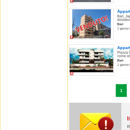
4
Appart
Bari, J
desider
Bari
1 giorno 
4
Appart
Piazza 
come obi
Bari
1 giorno 
4
1
I
R