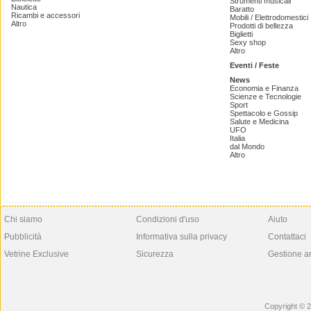
Strumenti musicali
Nautica
Baratto
Ricambi e accessori
Mobili / Elettrodomestici
Altro
Prodotti di bellezza
Biglietti
Sexy shop
Altro
Eventi / Feste
News
Economia e Finanza
Scienze e Tecnologie
Sport
Spettacolo e Gossip
Salute e Medicina
UFO
Italia
dal Mondo
Altro
Chi siamo
Condizioni d'uso
Aiuto
Pubblicità
Informativa sulla privacy
Contattaci
Vetrine Exclusive
Sicurezza
Gestione a
Copyright © 