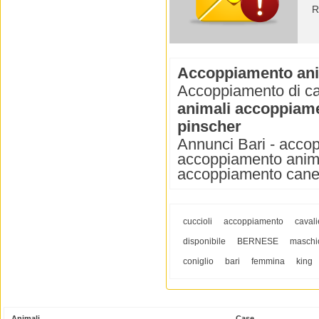
R
Accoppiamento ani
Accoppiamento di cani
animali accoppiame
pinscher
Annunci Bari - accop
accoppiamento anima
accoppiamento cane 
cuccioli
accoppiamento
cavali
disponibile
BERNESE
maschi
coniglio
bari
femmina
king
Animali
Case