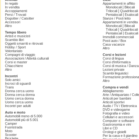
In regalo
Appartamenti in affitto
|
In vendita
Monolocali
Bilocali
|
Accoppiamenti
Trilocali
Quadrilocali
|
Persi / Trovati
Pentalocali
Esalocali
Dogsitter / Catsitter
Stanze / Posti letto
Accessori
Appartamenti in vendita
|
Altro
Monolocali
Bilocali
|
Trilocali
Quadrilocali
Tempo libero
|
Pentalocali
Esalocali
Artisti e musicisti
Immobili commerciali
Scambio libri
Posti auto / Box
Oggetti smarriti e ritrovati
Casa vacanze
Hobby / Sport
Altro
Volontariato
Compagni di viaggio
Corsi e lezioni
Associazioni / Attività culturali
Corsi di lingua
Corsi e master
Corsi d'informatica
Chiacchiere
Corsi di musica / Danza 
Altro
Lezioni private
Scambi linguistici
Incontri
Formazione professiona
Solo amici
Altro
Incroci di sguardi
Trans
Compra e vendi
Donna cerca uomo
Abbigliamento
Donna cerca donna
Arte / Antiquariato / Coll
Uomo cerca donna
Articoli per bambini
Uomo cerca uomo
Articoli sportivi
Incontri per adulti
Audio / TV / Elettronica
DVD e videogame
Auto e moto
Fotografia e video
Automobili meno di 5.000
Cellulari e accessori
Automobili più di 5.001
Computer e software
Camper
Gastronomia e vini
Fuoristrada
Libri e CD
Moto
Orologi e gioielli
Scooter
Per la casa e il giardino
Biciclette