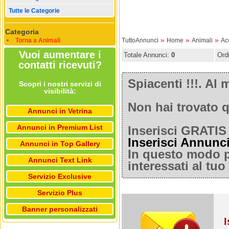
Tutte le Categorie
Categoria
»
»
»
Torna a Animali
TuttoAnnunci
Home
Animali
Ac
Vuoi aumentare i
Totale Annunci:
0
Ord
contatti ricevuti?
Spiacenti !!!. A
Scopri i nostri servizi di
visibilità:
Non hai trovato q
Annunci in Vetrina
Annunci in Premium List
Inserisci GRATIS 
Inserisci Annunc
Annunci in Top Gallery
In questo modo po
Annunci Text Link
interessati al tu
Servizio Exclusive
Servizio Plus
Banner personalizzati
I