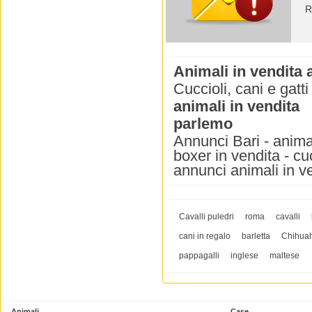
R
Animali in vendita 
Cuccioli, cani e gatti
animali in vendita
parlemo
Annunci Bari - animali
boxer in vendita - cuc
annunci animali in v
Cavalli puledri
roma
cavalli
cani in regalo
barletta
Chihua
pappagalli
inglese
maltese
Animali
Case