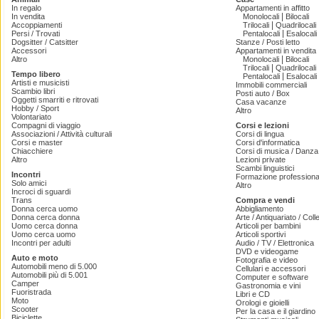
In regalo
Appartamenti in affitto
|
In vendita
Monolocali
Bilocali
|
Accoppiamenti
Trilocali
Quadrilocali
|
Persi / Trovati
Pentalocali
Esalocali
Dogsitter / Catsitter
Stanze / Posti letto
Accessori
Appartamenti in vendita
|
Altro
Monolocali
Bilocali
|
Trilocali
Quadrilocali
Tempo libero
|
Pentalocali
Esalocali
Artisti e musicisti
Immobili commerciali
Scambio libri
Posti auto / Box
Oggetti smarriti e ritrovati
Casa vacanze
Hobby / Sport
Altro
Volontariato
Compagni di viaggio
Corsi e lezioni
Associazioni / Attività culturali
Corsi di lingua
Corsi e master
Corsi d'informatica
Chiacchiere
Corsi di musica / Danza 
Altro
Lezioni private
Scambi linguistici
Incontri
Formazione professiona
Solo amici
Altro
Incroci di sguardi
Trans
Compra e vendi
Donna cerca uomo
Abbigliamento
Donna cerca donna
Arte / Antiquariato / Coll
Uomo cerca donna
Articoli per bambini
Uomo cerca uomo
Articoli sportivi
Incontri per adulti
Audio / TV / Elettronica
DVD e videogame
Auto e moto
Fotografia e video
Automobili meno di 5.000
Cellulari e accessori
Automobili più di 5.001
Computer e software
Camper
Gastronomia e vini
Fuoristrada
Libri e CD
Moto
Orologi e gioielli
Scooter
Per la casa e il giardino
Biciclette