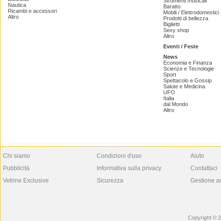
Strumenti musicali
Nautica
Baratto
Ricambi e accessori
Mobili / Elettrodomestici
Altro
Prodotti di bellezza
Biglietti
Sexy shop
Altro
Eventi / Feste
News
Economia e Finanza
Scienze e Tecnologie
Sport
Spettacolo e Gossip
Salute e Medicina
UFO
Italia
dal Mondo
Altro
Chi siamo
Condizioni d'uso
Aiuto
Pubblicità
Informativa sulla privacy
Contattaci
Vetrine Exclusive
Sicurezza
Gestione a
Copyright © 