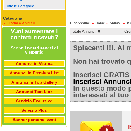
Tutte le Categorie
Categoria
»
»
»
Torna a Animali
TuttoAnnunci
Home
Animali
In 
Vuoi aumentare i
Totale Annunci:
0
Ord
contatti ricevuti?
Spiacenti !!!. A
Scopri i nostri servizi di
visibilità:
Non hai trovato q
Annunci in Vetrina
Annunci in Premium List
Inserisci GRATIS 
Inserisci Annunc
Annunci in Top Gallery
In questo modo po
Annunci Text Link
interessati al tu
Servizio Exclusive
Servizio Plus
Banner personalizzati
I