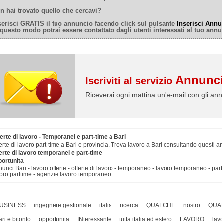
n hai trovato quello che cercavi?
serisci GRATIS il tuo annuncio facendo click sul pulsante
Inserisci Annu
 questo modo potrai essere contattato dagli utenti interessati al tuo annu
Annunci
Iscriviti al servizio
Riceverai ogni mattina un'e-mail con gli ann
erte di lavoro - Temporanei e part-time a Bari
erte di lavoro part-time a Bari e provincia. Trova lavoro a Bari consultando questi a
erte di lavoro temporanei e part-time
portunita
unci Bari - lavoro offerte - offerte di lavoro - temporaneo - lavoro temporaneo - part
oro parttime - agenzie lavoro temporaneo
USINESS
ingegnere gestionale
italia
ricerca
QUALCHE
nostro
QUA
ari e bitonto
opportunita
INteressante
tutta italia ed estero
LAVORO
lav