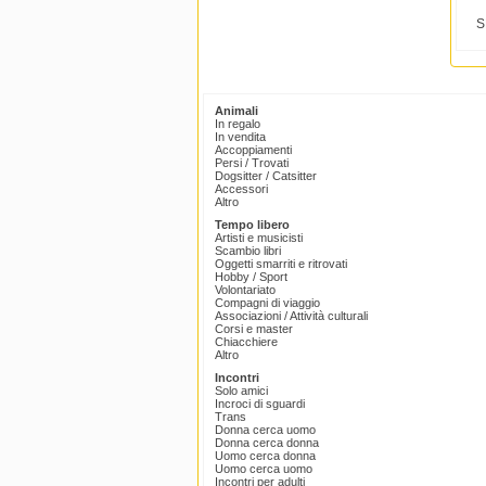
S
Animali
In regalo
In vendita
Accoppiamenti
Persi / Trovati
Dogsitter / Catsitter
Accessori
Altro
Tempo libero
Artisti e musicisti
Scambio libri
Oggetti smarriti e ritrovati
Hobby / Sport
Volontariato
Compagni di viaggio
Associazioni / Attività culturali
Corsi e master
Chiacchiere
Altro
Incontri
Solo amici
Incroci di sguardi
Trans
Donna cerca uomo
Donna cerca donna
Uomo cerca donna
Uomo cerca uomo
Incontri per adulti