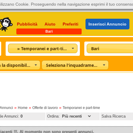
ilizzano Cookie. Proseguendo nella navigazione esprimi il tuo consens
Pubblicità
Aiuto
Preferiti
Inserisci Annuncio
Bari
» Temporanei e part-time
Bari
Seleziona la disponibilità
Seleziona l'inquadramento
»
»
»
oAnnunci
Home
Offerte di lavoro
Temporanei e part-time
ale Annunci:
0
Ordina:
Salva Ricerca
iacenti !!!. Al momento non sono presenti annunci.