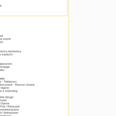
e
ute
e eventi
ini
istenza domestica
 traslochi
Riparazioni
trologia
tici
voro
a - Telelavoro
Istruzione - Risorse Umane
 Agenti
e e marketing
 Web design
omoter
 Operai
 Pub / Ristoranti
amministrazione
el / Animazione
endistato