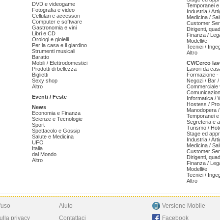
DVD e videogame
Temporanei e 
Fotografia e video
Industria / Art
Cellulari e accessori
Medicina / Sal
Computer e software
Customer Serv
Gastronomia e vini
Dirigenti, qua
Libri e CD
Finanza / Leg
Orologi e gioielli
Modelli/e
Per la casa e il giardino
Tecnici / Inge
Strumenti musicali
Altro
Baratto
Mobili / Elettrodomestici
CV/Cerco lav
Prodotti di bellezza
Lavori da cas
Biglietti
Formazione - 
Sexy shop
Negozi / Bar /
Altro
Commerciale v
Comunicazion
Eventi / Feste
Informatica /
Hostess / Pr
News
Manodopera /
Economia e Finanza
Temporanei e 
Scienze e Tecnologie
Segreteria e 
Sport
Turismo / Hot
Spettacolo e Gossip
Stage ed appr
Salute e Medicina
Industria / Art
UFO
Medicina / Sal
Italia
Customer Serv
dal Mondo
Dirigenti, qua
Altro
Finanza / Leg
Modelli/e
Tecnici / Inge
Altro
'uso
Aiuto
Versione Mobile
ulla privacy
Contattaci
Facebook