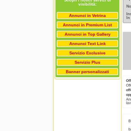
Scopri i nostri servizi di
visibilità:
No
In
Annunci in Vetrina
In
Annunci in Premium List
Annunci in Top Gallery
Annunci Text Link
Servizio Exclusive
Servizio Plus
Banner personalizzati
Off
Off
off
op
Ann
lav
B
b