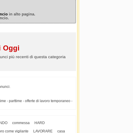
ncio
in alto pagina.
ncio.
 Oggi
unci più recenti di questa categoria
nnunci.
ime - parttime - offerte di lavoro temporaneo -
NDO
commessa
HARD
oro come vigilante
LAVORARE
casa