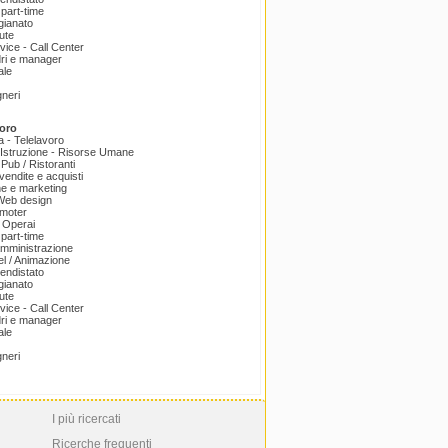
part-time
igianato
ute
ice - Call Center
dri e manager
ale
gneri
oro
a - Telelavoro
Istruzione - Risorse Umane
 Pub / Ristoranti
endite e acquisti
e e marketing
 Web design
omoter
 Operai
part-time
amministrazione
el / Animazione
endistato
igianato
ute
ice - Call Center
dri e manager
ale
gneri
I più ricercati
Ricerche frequenti