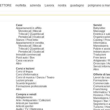
ETTORE
molfetta
azienda
Lavora
nostra
guadagno
polignano a mar
Case
Servizi
Appartamenti in affitto
Babysitter
|
Monolocali
Bilocali
Massaggi
|
Trilocali
Quadrilocali
Estetica e sal
|
Pentalocali
Esalocali
Organizzazion
Stanze / Posti letto
Casting / Prov
Appartamenti in vendita
Informatica
|
Monolocali
Bilocali
Manodopera
|
Trilocali
Quadrilocali
Pulizie e ass
|
Pentalocali
Esalocali
Imbiancature e
Immobili commerciali
Traduzioni
Posti auto / Box
Free lance
Casa vacanze
Artigianato / 
Altro
Oroscopo / As
Servizi informa
Corsi e lezioni
Altro
Corsi di lingua
Corsi d'informatica
Offerte di la
Corsi di musica / Danza / Teatro
Lavori da cas
Lezioni private
Formazione - 
Scambi linguistici
Commerciale /
Formazione professionale
Comunicazion
Altro
Franchising
Informatica /
Compra e vendi
Hostess / Pr
Abbigliamento
Manodopera /
Arte / Antiquariato / Collezioni
Negozi / Bar /
Articoli per bambini
Segreteria e 
Articoli sportivi
Turismo / Hot
Audio / TV / Elettronica
Stage ed appr