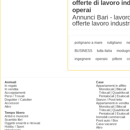
offerte di lavoro ind
operai
Annunci Bari - lavoro 
offerte lavoro industr
polignano a mare
rutigliano
ne
BUSINESS
tutta italia
modugn
ingegnere
operaio
pittore
c
Animali
Case
In regalo
Appartamenti in affitto
|
In vendita
Monolocali
Bilocali
|
Accoppiamenti
Trilocali
Quadrilocali
|
Persi / Trovati
Pentalocali
Esalocali
Dogsitter / Catsitter
Stanze / Posti letto
Accessori
Appartamenti in vendita
|
Altro
Monolocali
Bilocali
|
Trilocali
Quadrilocali
Tempo libero
|
Pentalocali
Esalocali
Artisti e musicisti
Immobili commerciali
Scambio libri
Posti auto / Box
Oggetti smarriti e ritrovati
Casa vacanze
Hobby / Sport
Altro