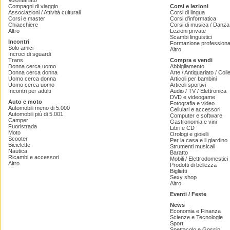
Volontariato
Compagni di viaggio
Corsi e lezioni
Associazioni / Attività culturali
Corsi di lingua
Corsi e master
Corsi d'informatica
Chiacchiere
Corsi di musica / Danza 
Altro
Lezioni private
Scambi linguistici
Incontri
Formazione professiona
Solo amici
Altro
Incroci di sguardi
Trans
Compra e vendi
Donna cerca uomo
Abbigliamento
Donna cerca donna
Arte / Antiquariato / Coll
Uomo cerca donna
Articoli per bambini
Uomo cerca uomo
Articoli sportivi
Incontri per adulti
Audio / TV / Elettronica
DVD e videogame
Auto e moto
Fotografia e video
Automobili meno di 5.000
Cellulari e accessori
Automobili più di 5.001
Computer e software
Camper
Gastronomia e vini
Fuoristrada
Libri e CD
Moto
Orologi e gioielli
Scooter
Per la casa e il giardino
Biciclette
Strumenti musicali
Nautica
Baratto
Ricambi e accessori
Mobili / Elettrodomestici
Altro
Prodotti di bellezza
Biglietti
Sexy shop
Altro
Eventi / Feste
News
Economia e Finanza
Scienze e Tecnologie
Sport
Spettacolo e Gossip