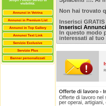
Spiacenti !!!. A
Scopri i nostri servizi di
visibilità:
Non hai trovato q
Annunci in Vetrina
Annunci in Premium List
Inserisci GRATIS 
Inserisci Annunc
Annunci in Top Gallery
In questo modo po
Annunci Text Link
interessati al tu
Servizio Exclusive
Servizio Plus
Banner personalizzati
I
R
Offerte di lavoro - 
Offerte di lavoro nel 
per operai, artigiani