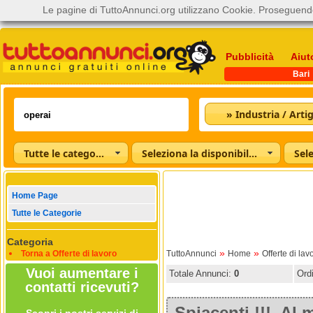
Le pagine di TuttoAnnunci.org utilizzano Cookie. Proseguendo
Pubblicità
Aiut
Bari
» Industria / Arti
Tutte le categorie
Seleziona la disponibilità
Home Page
Tutte le Categorie
Categoria
»
»
Torna a Offerte di lavoro
TuttoAnnunci
Home
Offerte di lav
Vuoi aumentare i
Totale Annunci:
0
Ord
contatti ricevuti?