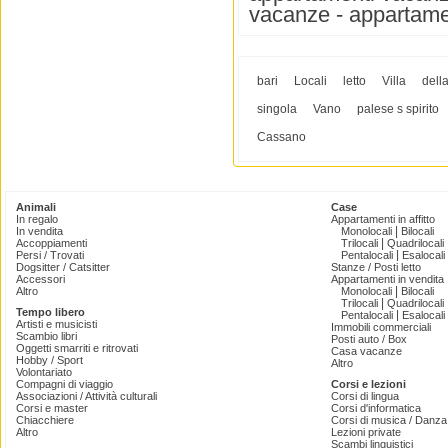
vacanze - appartam
bari
Locali
letto
Villa
dell
singola
Vano
palese s spirito
Cassano
Animali
Case
In regalo
Appartamenti in affitto
|
In vendita
Monolocali
Bilocali
|
Accoppiamenti
Trilocali
Quadrilocali
|
Persi / Trovati
Pentalocali
Esalocali
Dogsitter / Catsitter
Stanze / Posti letto
Accessori
Appartamenti in vendita
|
Altro
Monolocali
Bilocali
|
Trilocali
Quadrilocali
Tempo libero
|
Pentalocali
Esalocali
Artisti e musicisti
Immobili commerciali
Scambio libri
Posti auto / Box
Oggetti smarriti e ritrovati
Casa vacanze
Hobby / Sport
Altro
Volontariato
Compagni di viaggio
Corsi e lezioni
Associazioni / Attività culturali
Corsi di lingua
Corsi e master
Corsi d'informatica
Chiacchiere
Corsi di musica / Danza 
Altro
Lezioni private
Scambi linguistici