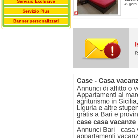
Servizio Exclusive
45 giorni
Servizio Plus
4
Banner personalizzati
I
R
Case - Casa vacanz
Annunci di affitto o
Appartamenti al mare,
agriturismo in Sicili
Liguria e altre stupe
gratis a Bari e provin
case casa vacanze
Annunci Bari - casa
appartamenti vacanza