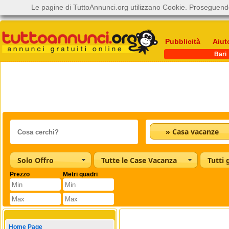
Le pagine di TuttoAnnunci.org utilizzano Cookie. Proseguendo
Pubblicità
Aiut
Bari
» Casa vacanze
Solo Offro
Tutte le Case Vacanza
Tutti 
Prezzo
Metri quadri
Home Page