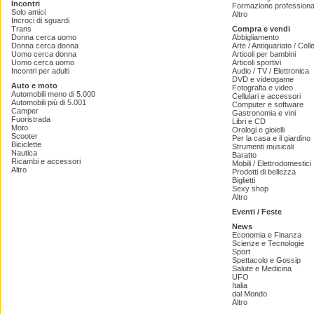
Incontri
Formazione professiona
Solo amici
Altro
Incroci di sguardi
Trans
Compra e vendi
Donna cerca uomo
Abbigliamento
Donna cerca donna
Arte / Antiquariato / Coll
Uomo cerca donna
Articoli per bambini
Uomo cerca uomo
Articoli sportivi
Incontri per adulti
Audio / TV / Elettronica
DVD e videogame
Auto e moto
Fotografia e video
Automobili meno di 5.000
Cellulari e accessori
Automobili più di 5.001
Computer e software
Camper
Gastronomia e vini
Fuoristrada
Libri e CD
Moto
Orologi e gioielli
Scooter
Per la casa e il giardino
Biciclette
Strumenti musicali
Nautica
Baratto
Ricambi e accessori
Mobili / Elettrodomestici
Altro
Prodotti di bellezza
Biglietti
Sexy shop
Altro
Eventi / Feste
News
Economia e Finanza
Scienze e Tecnologie
Sport
Spettacolo e Gossip
Salute e Medicina
UFO
Italia
dal Mondo
Altro