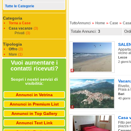
Tutte le Categorie
Categoria
»
»
»
Torna a Case
TuttoAnnunci
Home
Case
Casa
Casa vacanze
(3)
Totale Annunci:
3
Ord
Privati
(3)
Tipologia
SALENT
Offro
(3)
Apparta
vicino al
Mare
(1)
Lecce
Vuoi aumentare i
2 giorni 
contatti ricevuti?
4
Scopri i nostri servizi di
Vacanz
visibilità:
Rivello,
Praia a 
Bari
Annunci in Vetrina
40 giorn
Annunci in Premium List
4
Annunci in Top Gallery
Casa v
Annunci Text Link
Fitto pe
piazza m
Cassano