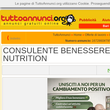
Le pagine di TuttoAnnunci.org utilizzano Cookie. Proseguendo
Pubblicità
Aiut
Bari
TuttoAnnunci
»
Home
»
Offerte di lavoro
»
⟨
Indietro
Numero annuncio:
1672860#79
CONSULENTE BENESSERE
NUTRITION