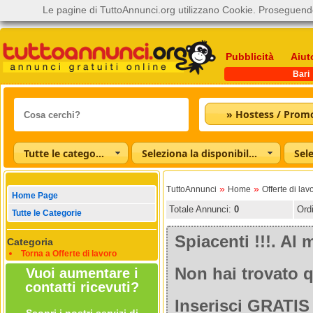
Le pagine di TuttoAnnunci.org utilizzano Cookie. Proseguendo
Pubblicità
Aiut
Bari
» Hostess / Prom
Tutte le categorie
Seleziona la disponibilità
»
»
TuttoAnnunci
Home
Offerte di lav
Home Page
Totale Annunci:
0
Ord
Tutte le Categorie
Spiacenti !!!. A
Categoria
Torna a Offerte di lavoro
Non hai trovato q
Vuoi aumentare i
contatti ricevuti?
Inserisci GRATIS 