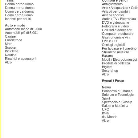
Trans
Compra e vendi
Donna cerca uomo
Abbigliamento
Donna cerca donna
Arte / Antiquariato / Coll
Uomo cerca donna
Articoli per bambini
Uomo cerca uomo
Articoli sportivi
Incontri per adulti
Audio / TV / Elettronica
DVD e videogame
Auto e moto
Fotografia e video
Automobili meno di 5.000
Cellulari e accessori
Automobili più di 5.001
Computer e software
Camper
Gastronomia e vini
Fuoristrada
Libri e CD
Moto
Orologi e gioielli
Scooter
Per la casa e il giardino
Biciclette
Strumenti musicali
Nautica
Baratto
Ricambi e accessori
Mobili / Elettrodomestici
Altro
Prodotti di bellezza
Biglietti
Sexy shop
Altro
Eventi / Feste
News
Economia e Finanza
Scienze e Tecnologie
Sport
Spettacolo e Gossip
Salute e Medicina
UFO
Italia
dal Mondo
Altro