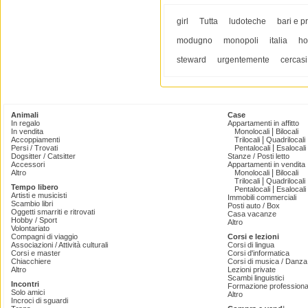
girl
Tutta
ludoteche
bari e p
modugno
monopoli
italia
ho
steward
urgentemente
cercasi
Animali
Case
In regalo
Appartamenti in affitto
|
In vendita
Monolocali
Bilocali
|
Accoppiamenti
Trilocali
Quadrilocali
|
Persi / Trovati
Pentalocali
Esalocali
Dogsitter / Catsitter
Stanze / Posti letto
Accessori
Appartamenti in vendita
|
Altro
Monolocali
Bilocali
|
Trilocali
Quadrilocali
Tempo libero
|
Pentalocali
Esalocali
Artisti e musicisti
Immobili commerciali
Scambio libri
Posti auto / Box
Oggetti smarriti e ritrovati
Casa vacanze
Hobby / Sport
Altro
Volontariato
Compagni di viaggio
Corsi e lezioni
Associazioni / Attività culturali
Corsi di lingua
Corsi e master
Corsi d'informatica
Chiacchiere
Corsi di musica / Danza 
Altro
Lezioni private
Scambi linguistici
Incontri
Formazione professiona
Solo amici
Altro
Incroci di sguardi