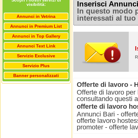
Scopri i nostri servizi di
Inserisci Annunc
visibilità:
In questo modo po
Annunci in Vetrina
interessati al tu
Annunci in Premium List
Annunci in Top Gallery
Annunci Text Link
I
Servizio Exclusive
R
Servizio Plus
Banner personalizzati
Offerte di lavoro - 
Offerte di lavoro per
consultando questi 
offerte di lavoro h
Annunci Bari - offert
offerte lavoro hostes
promoter - offerte l