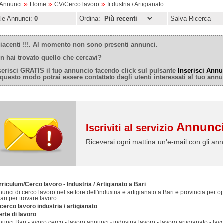
»
»
»
oAnnunci
Home
CV/Cerco lavoro
Industria / Artigianato
ale Annunci:
0
Ordina:
Salva Ricerca
iacenti !!!. Al momento non sono presenti annunci.
n hai trovato quello che cercavi?
serisci GRATIS il tuo annuncio facendo click sul pulsante
Inserisci Annu
 questo modo potrai essere contattato dagli utenti interessati al tuo annu
Annunci
Iscriviti al servizio
Riceverai ogni mattina un'e-mail con gli ann
riculum/Cerco lavoro - Industria / Artigianato a Bari
unci di cerco lavoro nel settore dell'industria e artigianato a Bari e provincia per op
ari per trovare lavoro.
cerco lavoro industria / artigianato
erte di lavoro
unci Bari - avoro cerco - lavoro annunci - industria lavoro - lavoro artigianato - lavo