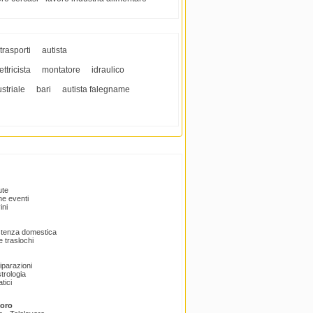
trasporti
autista
ttricista
montatore
idraulico
striale
bari
autista falegname
ute
e eventi
ini
istenza domestica
 traslochi
Riparazioni
trologia
tici
voro