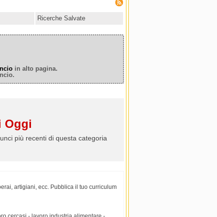
Ricerche Salvate
ncio
in alto pagina.
ncio.
 Oggi
unci più recenti di questa categoria
erai, artigiani, ecc. Pubblica il tuo curriculum
ro cercasi - lavoro industria alimentare -