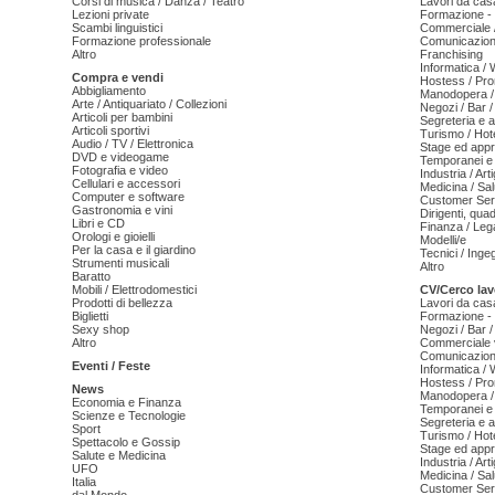
Corsi di musica / Danza / Teatro
Lavori da cas
Lezioni private
Formazione - 
Scambi linguistici
Commerciale /
Formazione professionale
Comunicazion
Altro
Franchising
Informatica /
Compra e vendi
Hostess / Pr
Abbigliamento
Manodopera /
Arte / Antiquariato / Collezioni
Negozi / Bar /
Articoli per bambini
Segreteria e 
Articoli sportivi
Turismo / Hot
Audio / TV / Elettronica
Stage ed appr
DVD e videogame
Temporanei e 
Fotografia e video
Industria / Art
Cellulari e accessori
Medicina / Sal
Computer e software
Customer Serv
Gastronomia e vini
Dirigenti, qua
Libri e CD
Finanza / Leg
Orologi e gioielli
Modelli/e
Per la casa e il giardino
Tecnici / Inge
Strumenti musicali
Altro
Baratto
Mobili / Elettrodomestici
CV/Cerco lav
Prodotti di bellezza
Lavori da cas
Biglietti
Formazione - 
Sexy shop
Negozi / Bar /
Altro
Commerciale v
Comunicazion
Eventi / Feste
Informatica /
Hostess / Pr
News
Manodopera /
Economia e Finanza
Temporanei e 
Scienze e Tecnologie
Segreteria e 
Sport
Turismo / Hot
Spettacolo e Gossip
Stage ed appr
Salute e Medicina
Industria / Art
UFO
Medicina / Sal
Italia
Customer Serv