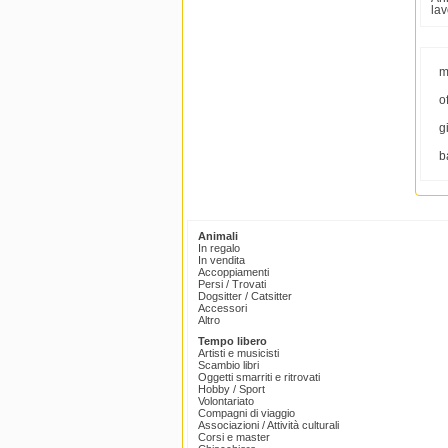
lav
m
o
g
b
Animali
In regalo
In vendita
Accoppiamenti
Persi / Trovati
Dogsitter / Catsitter
Accessori
Altro
Tempo libero
Artisti e musicisti
Scambio libri
Oggetti smarriti e ritrovati
Hobby / Sport
Volontariato
Compagni di viaggio
Associazioni / Attività culturali
Corsi e master