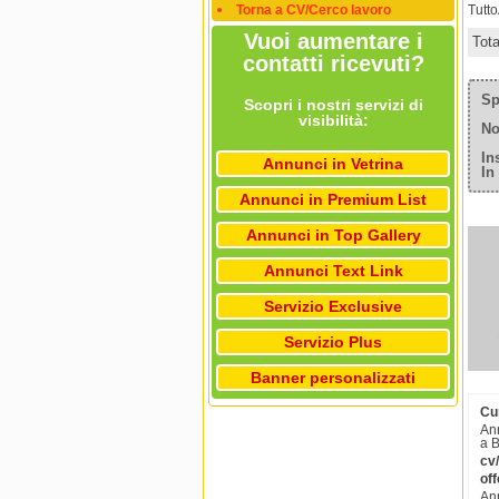
Torna a CV/Cerco lavoro
Tutt
Vuoi aumentare i
Tot
contatti ricevuti?
Sp
Scopri i nostri servizi di
visibilità:
No
In
Annunci in Vetrina
In
Annunci in Premium List
Annunci in Top Gallery
Annunci Text Link
Servizio Exclusive
Servizio Plus
Banner personalizzati
Cur
Ann
a B
cv/
off
Ann