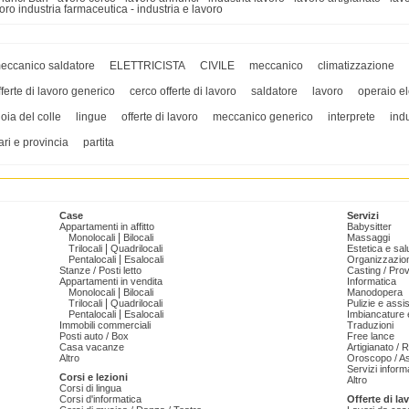
oro industria farmaceutica - industria e lavoro
eccanico saldatore
ELETTRICISTA
CIVILE
meccanico
climatizzazione
fferte di lavoro generico
cerco offerte di lavoro
saldatore
lavoro
operaio ele
ioia del colle
lingue
offerte di lavoro
meccanico generico
interprete
indu
ari e provincia
partita
Case
Servizi
Appartamenti in affitto
Babysitter
|
Monolocali
Bilocali
Massaggi
|
Trilocali
Quadrilocali
Estetica e sal
|
Pentalocali
Esalocali
Organizzazion
Stanze / Posti letto
Casting / Prov
Appartamenti in vendita
Informatica
|
Monolocali
Bilocali
Manodopera
|
Trilocali
Quadrilocali
Pulizie e ass
|
Pentalocali
Esalocali
Imbiancature e
Immobili commerciali
Traduzioni
Posti auto / Box
Free lance
Casa vacanze
Artigianato / 
Altro
Oroscopo / As
Servizi informa
Corsi e lezioni
Altro
Corsi di lingua
Corsi d'informatica
Offerte di la