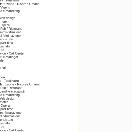
a - Telelavoro
Istruzione - Risorse Umane
 Agenti
e e marketing
 Web design
omoter
 Operai
 Pub / Ristoranti
amministrazione
el / Animazione
endistato
part-time
igianato
ute
ice - Call Center
dri e manager
ale
gneri
oro
a - Telelavoro
Istruzione - Risorse Umane
 Pub / Ristoranti
endite e acquisti
e e marketing
 Web design
omoter
 Operai
part-time
amministrazione
el / Animazione
endistato
igianato
ute
ice - Call Center