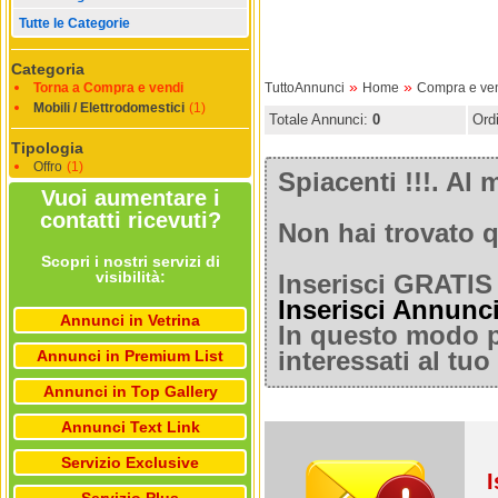
Tutte le Categorie
Categoria
»
»
Torna a Compra e vendi
TuttoAnnunci
Home
Compra e ve
Mobili / Elettrodomestici
(1)
Totale Annunci:
0
Ord
Tipologia
Offro
(1)
Spiacenti !!!. A
Vuoi aumentare i
contatti ricevuti?
Non hai trovato q
Scopri i nostri servizi di
visibilità:
Inserisci GRATIS 
Inserisci Annunc
Annunci in Vetrina
In questo modo po
Annunci in Premium List
interessati al tu
Annunci in Top Gallery
Annunci Text Link
Servizio Exclusive
I