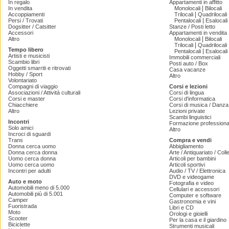
In regalo
Appartamenti in affitto
|
In vendita
Monolocali
Bilocali
|
Accoppiamenti
Trilocali
Quadrilocali
|
Persi / Trovati
Pentalocali
Esalocali
Dogsitter / Catsitter
Stanze / Posti letto
Accessori
Appartamenti in vendita
|
Altro
Monolocali
Bilocali
|
Trilocali
Quadrilocali
Tempo libero
|
Pentalocali
Esalocali
Artisti e musicisti
Immobili commerciali
Scambio libri
Posti auto / Box
Oggetti smarriti e ritrovati
Casa vacanze
Hobby / Sport
Altro
Volontariato
Compagni di viaggio
Corsi e lezioni
Associazioni / Attività culturali
Corsi di lingua
Corsi e master
Corsi d'informatica
Chiacchiere
Corsi di musica / Danza 
Altro
Lezioni private
Scambi linguistici
Incontri
Formazione professiona
Solo amici
Altro
Incroci di sguardi
Trans
Compra e vendi
Donna cerca uomo
Abbigliamento
Donna cerca donna
Arte / Antiquariato / Coll
Uomo cerca donna
Articoli per bambini
Uomo cerca uomo
Articoli sportivi
Incontri per adulti
Audio / TV / Elettronica
DVD e videogame
Auto e moto
Fotografia e video
Automobili meno di 5.000
Cellulari e accessori
Automobili più di 5.001
Computer e software
Camper
Gastronomia e vini
Fuoristrada
Libri e CD
Moto
Orologi e gioielli
Scooter
Per la casa e il giardino
Biciclette
Strumenti musicali