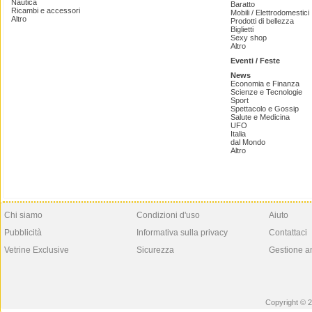
Nautica
Baratto
Ricambi e accessori
Mobili / Elettrodomestici
Altro
Prodotti di bellezza
Biglietti
Sexy shop
Altro
Eventi / Feste
News
Economia e Finanza
Scienze e Tecnologie
Sport
Spettacolo e Gossip
Salute e Medicina
UFO
Italia
dal Mondo
Altro
Chi siamo
Condizioni d'uso
Aiuto
Pubblicità
Informativa sulla privacy
Contattaci
Vetrine Exclusive
Sicurezza
Gestione a
Copyright © 