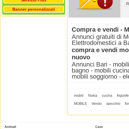
Servizio Plus
R
Banner personalizzati
Compra e vendi - Mo
Annunci gratuiti di M
Elettrodomestici a Ba
compra e vendi mobi
nuovo
Annunci Bari - mobili
bagno - mobili cucina 
mobili soggiorno - el
mobili
Nokia
cucina
frigorif
MOBILE
Vendo
specchio
fo
Animali
Case