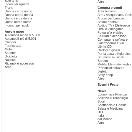
Solo amici
Altro
Incroci di sguardi
Trans
Compra e vendi
Donna cerca uomo
Abbigliamento
Donna cerca donna
Arte / Antiquariato / Coll
Uomo cerca donna
Articoli per bambini
Uomo cerca uomo
Articoli sportivi
Incontri per adulti
Audio / TV / Elettronica
DVD e videogame
Auto e moto
Fotografia e video
Automobili meno di 5.000
Cellulari e accessori
Automobili più di 5.001
Computer e software
Camper
Gastronomia e vini
Fuoristrada
Libri e CD
Moto
Orologi e gioielli
Scooter
Per la casa e il giardino
Biciclette
Strumenti musicali
Nautica
Baratto
Ricambi e accessori
Mobili / Elettrodomestici
Altro
Prodotti di bellezza
Biglietti
Sexy shop
Altro
Eventi / Feste
News
Economia e Finanza
Scienze e Tecnologie
Sport
Spettacolo e Gossip
Salute e Medicina
UFO
Italia
dal Mondo
Altro