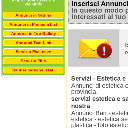
Scopri i nostri servizi di
Inserisci Annunc
visibilità:
In questo modo po
Annunci in Vetrina
interessati al tu
Annunci in Premium List
Annunci in Top Gallery
Annunci Text Link
I
Servizio Exclusive
R
Servizio Plus
Banner personalizzati
Servizi - Estetica e
Annunci di estetica e
provincia.
servizi estetica e s
nostra
Annunci Bari - estetic
estetica - estetica se
plastica - foto estetic