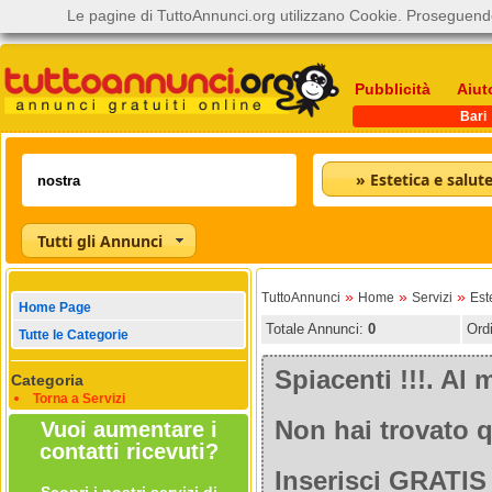
Le pagine di TuttoAnnunci.org utilizzano Cookie. Proseguendo
Pubblicità
Aiut
Bari
» Estetica e salut
Tutti gli Annunci
»
»
»
TuttoAnnunci
Home
Servizi
Est
Home Page
Totale Annunci:
0
Ord
Tutte le Categorie
Spiacenti !!!. A
Categoria
Torna a Servizi
Non hai trovato q
Vuoi aumentare i
contatti ricevuti?
Inserisci GRATIS 