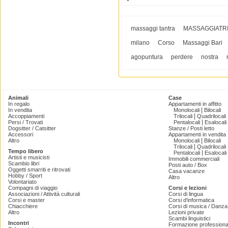
massaggi tantra
MASSAGGIATR
milano
Corso
Massaggi Bari
agopuntura
perdere
nostra
Animali
Case
In regalo
Appartamenti in affitto
|
In vendita
Monolocali
Bilocali
|
Accoppiamenti
Trilocali
Quadrilocali
|
Persi / Trovati
Pentalocali
Esalocali
Dogsitter / Catsitter
Stanze / Posti letto
Accessori
Appartamenti in vendita
|
Altro
Monolocali
Bilocali
|
Trilocali
Quadrilocali
Tempo libero
|
Pentalocali
Esalocali
Artisti e musicisti
Immobili commerciali
Scambio libri
Posti auto / Box
Oggetti smarriti e ritrovati
Casa vacanze
Hobby / Sport
Altro
Volontariato
Compagni di viaggio
Corsi e lezioni
Associazioni / Attività culturali
Corsi di lingua
Corsi e master
Corsi d'informatica
Chiacchiere
Corsi di musica / Danza 
Altro
Lezioni private
Scambi linguistici
Incontri
Formazione professiona