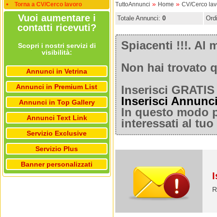
»
»
Torna a CV/Cerco lavoro
TuttoAnnunci
Home
CV/Cerco lav
Vuoi aumentare i
Totale Annunci:
0
Ord
contatti ricevuti?
Spiacenti !!!. A
Scopri i nostri servizi di
visibilità:
Non hai trovato q
Annunci in Vetrina
Annunci in Premium List
Inserisci GRATIS 
Inserisci Annunc
Annunci in Top Gallery
In questo modo po
Annunci Text Link
interessati al tu
Servizio Exclusive
Servizio Plus
Banner personalizzati
I
R