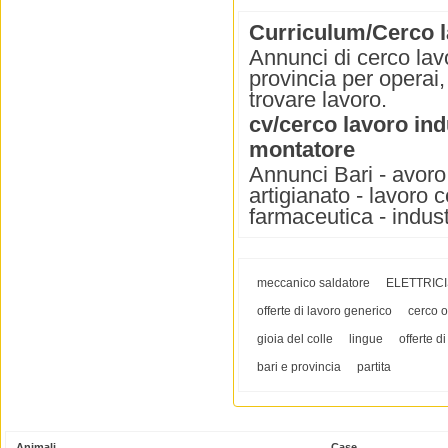
Curriculum/Cerco la
Annunci di cerco lavo
provincia per operai, 
trovare lavoro.
cv/cerco lavoro indu
montatore
Annunci Bari - avoro 
artigianato - lavoro c
farmaceutica - indust
meccanico saldatore
ELETTRIC
offerte di lavoro generico
cerco o
gioia del colle
lingue
offerte d
bari e provincia
partita
Animali
Case