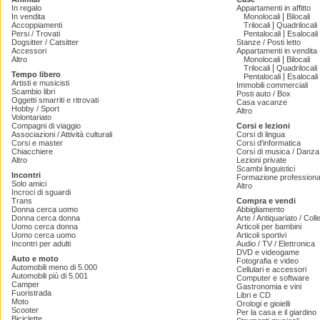
In regalo
Appartamenti in affitto
|
In vendita
Monolocali
Bilocali
|
Accoppiamenti
Trilocali
Quadrilocali
|
Persi / Trovati
Pentalocali
Esalocali
Dogsitter / Catsitter
Stanze / Posti letto
Accessori
Appartamenti in vendita
|
Altro
Monolocali
Bilocali
|
Trilocali
Quadrilocali
Tempo libero
|
Pentalocali
Esalocali
Artisti e musicisti
Immobili commerciali
Scambio libri
Posti auto / Box
Oggetti smarriti e ritrovati
Casa vacanze
Hobby / Sport
Altro
Volontariato
Compagni di viaggio
Corsi e lezioni
Associazioni / Attività culturali
Corsi di lingua
Corsi e master
Corsi d'informatica
Chiacchiere
Corsi di musica / Danza 
Altro
Lezioni private
Scambi linguistici
Incontri
Formazione professiona
Solo amici
Altro
Incroci di sguardi
Trans
Compra e vendi
Donna cerca uomo
Abbigliamento
Donna cerca donna
Arte / Antiquariato / Coll
Uomo cerca donna
Articoli per bambini
Uomo cerca uomo
Articoli sportivi
Incontri per adulti
Audio / TV / Elettronica
DVD e videogame
Auto e moto
Fotografia e video
Automobili meno di 5.000
Cellulari e accessori
Automobili più di 5.001
Computer e software
Camper
Gastronomia e vini
Fuoristrada
Libri e CD
Moto
Orologi e gioielli
Scooter
Per la casa e il giardino
Biciclette