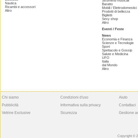
Strumenti musicali
Nautica
Baratto
Ricambi e accessori
Mobili / Elettrodomestici
Altro
Prodotti di bellezza
Biglietti
Sexy shop
Altro
Eventi / Feste
News
Economia e Finanza
Scienze e Tecnologie
Sport
Spettacolo e Gossip
Salute e Medicina
UFO
Italia
dal Mondo
Altro
Chi siamo
Condizioni d'uso
Aiuto
Pubblicità
Informativa sulla privacy
Contattaci
Vetrine Exclusive
Sicurezza
Gestione a
Copyright © 