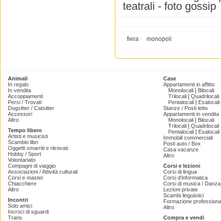
teatrali - foto gossip
fiera
monopoli
Animali
Case
In regalo
Appartamenti in affitto
|
In vendita
Monolocali
Bilocali
|
Accoppiamenti
Trilocali
Quadrilocali
|
Persi / Trovati
Pentalocali
Esalocali
Dogsitter / Catsitter
Stanze / Posti letto
Accessori
Appartamenti in vendita
|
Altro
Monolocali
Bilocali
|
Trilocali
Quadrilocali
Tempo libero
|
Pentalocali
Esalocali
Artisti e musicisti
Immobili commerciali
Scambio libri
Posti auto / Box
Oggetti smarriti e ritrovati
Casa vacanze
Hobby / Sport
Altro
Volontariato
Compagni di viaggio
Corsi e lezioni
Associazioni / Attività culturali
Corsi di lingua
Corsi e master
Corsi d'informatica
Chiacchiere
Corsi di musica / Danza 
Altro
Lezioni private
Scambi linguistici
Incontri
Formazione professiona
Solo amici
Altro
Incroci di sguardi
Trans
Compra e vendi