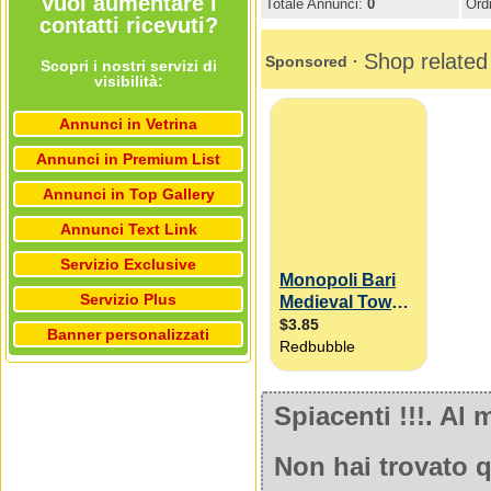
Vuoi aumentare i
Totale Annunci:
0
Ord
contatti ricevuti?
Scopri i nostri servizi di
visibilità:
Annunci in Vetrina
Annunci in Premium List
Annunci in Top Gallery
Annunci Text Link
Servizio Exclusive
Servizio Plus
Banner personalizzati
Spiacenti !!!. A
Non hai trovato q