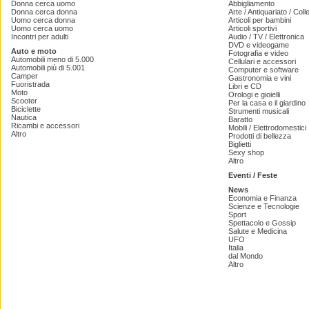
Donna cerca uomo
Abbigliamento
Donna cerca donna
Arte / Antiquariato / Coll
Uomo cerca donna
Articoli per bambini
Uomo cerca uomo
Articoli sportivi
Incontri per adulti
Audio / TV / Elettronica
DVD e videogame
Auto e moto
Fotografia e video
Automobili meno di 5.000
Cellulari e accessori
Automobili più di 5.001
Computer e software
Camper
Gastronomia e vini
Fuoristrada
Libri e CD
Moto
Orologi e gioielli
Scooter
Per la casa e il giardino
Biciclette
Strumenti musicali
Nautica
Baratto
Ricambi e accessori
Mobili / Elettrodomestici
Altro
Prodotti di bellezza
Biglietti
Sexy shop
Altro
Eventi / Feste
News
Economia e Finanza
Scienze e Tecnologie
Sport
Spettacolo e Gossip
Salute e Medicina
UFO
Italia
dal Mondo
Altro