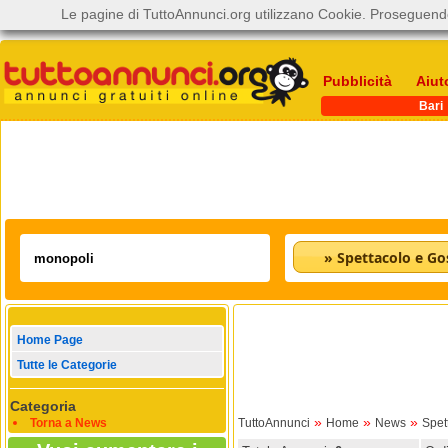
Le pagine di TuttoAnnunci.org utilizzano Cookie. Proseguendo
Pubblicità
Aiut
Bari
» Spettacolo e Go
Home Page
Tutte le Categorie
Categoria
»
»
»
Torna a News
TuttoAnnunci
Home
News
Spet