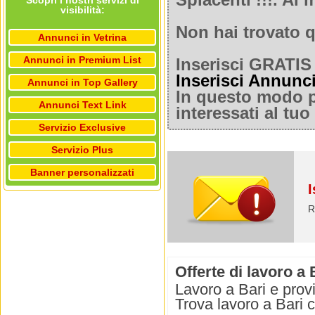
Spiacenti !!!. A
Scopri i nostri servizi di
visibilità:
Non hai trovato q
Annunci in Vetrina
Annunci in Premium List
Inserisci GRATIS 
Inserisci Annunc
Annunci in Top Gallery
In questo modo po
Annunci Text Link
interessati al tu
Servizio Exclusive
Servizio Plus
Banner personalizzati
I
R
Offerte di lavoro a 
Lavoro a Bari e provi
Trova lavoro a Bari 