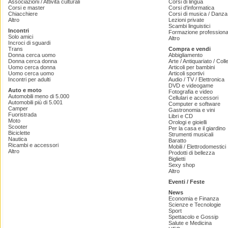
Associazioni / Attività culturali
Corsi di lingua
Corsi e master
Corsi d'informatica
Chiacchiere
Corsi di musica / Danza 
Altro
Lezioni private
Scambi linguistici
Incontri
Formazione professiona
Solo amici
Altro
Incroci di sguardi
Trans
Compra e vendi
Donna cerca uomo
Abbigliamento
Donna cerca donna
Arte / Antiquariato / Coll
Uomo cerca donna
Articoli per bambini
Uomo cerca uomo
Articoli sportivi
Incontri per adulti
Audio / TV / Elettronica
DVD e videogame
Auto e moto
Fotografia e video
Automobili meno di 5.000
Cellulari e accessori
Automobili più di 5.001
Computer e software
Camper
Gastronomia e vini
Fuoristrada
Libri e CD
Moto
Orologi e gioielli
Scooter
Per la casa e il giardino
Biciclette
Strumenti musicali
Nautica
Baratto
Ricambi e accessori
Mobili / Elettrodomestici
Altro
Prodotti di bellezza
Biglietti
Sexy shop
Altro
Eventi / Feste
News
Economia e Finanza
Scienze e Tecnologie
Sport
Spettacolo e Gossip
Salute e Medicina