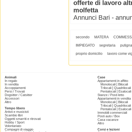
offerte di lavoro alt
molfetta
Annunci Bari - annunc
secondo
MATERA
COMMESS
IMPIEGATO
segretaria
putign
proprio domicilio
lavoro come vig
Animali
Case
In regalo
Appartamenti in affitto
|
In vendita
Monolocali
Bilocali
|
Accoppiamenti
Trilocali
Quadrilocali
|
Persi / Trovati
Pentalocali
Esalocali
Dogsitter / Catsitter
Stanze / Posti letto
Accessori
Appartamenti in vendita
|
Altro
Monolocali
Bilocali
|
Trilocali
Quadrilocali
Tempo libero
|
Pentalocali
Esalocali
Artisti e musicisti
Immobili commerciali
Scambio libri
Posti auto / Box
Oggetti smarriti e ritrovati
Casa vacanze
Hobby / Sport
Altro
Volontariato
Compagni di viaggio
Corsi e lezioni