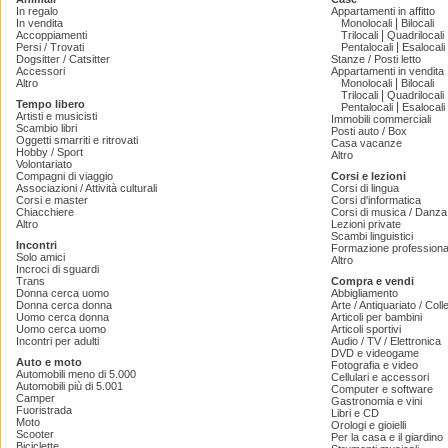
In regalo
Appartamenti in affitto
|
In vendita
Monolocali
Bilocali
|
Accoppiamenti
Trilocali
Quadrilocali
|
Persi / Trovati
Pentalocali
Esalocali
Dogsitter / Catsitter
Stanze / Posti letto
Accessori
Appartamenti in vendita
|
Altro
Monolocali
Bilocali
|
Trilocali
Quadrilocali
Tempo libero
|
Pentalocali
Esalocali
Artisti e musicisti
Immobili commerciali
Scambio libri
Posti auto / Box
Oggetti smarriti e ritrovati
Casa vacanze
Hobby / Sport
Altro
Volontariato
Compagni di viaggio
Corsi e lezioni
Associazioni / Attività culturali
Corsi di lingua
Corsi e master
Corsi d'informatica
Chiacchiere
Corsi di musica / Danza 
Altro
Lezioni private
Scambi linguistici
Incontri
Formazione professiona
Solo amici
Altro
Incroci di sguardi
Trans
Compra e vendi
Donna cerca uomo
Abbigliamento
Donna cerca donna
Arte / Antiquariato / Coll
Uomo cerca donna
Articoli per bambini
Uomo cerca uomo
Articoli sportivi
Incontri per adulti
Audio / TV / Elettronica
DVD e videogame
Auto e moto
Fotografia e video
Automobili meno di 5.000
Cellulari e accessori
Automobili più di 5.001
Computer e software
Camper
Gastronomia e vini
Fuoristrada
Libri e CD
Moto
Orologi e gioielli
Scooter
Per la casa e il giardino
Biciclette