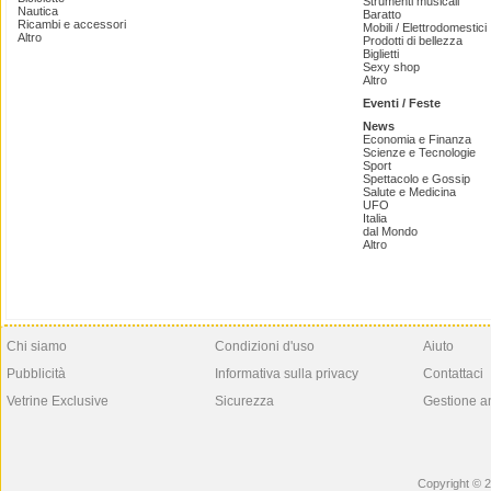
Strumenti musicali
Nautica
Baratto
Ricambi e accessori
Mobili / Elettrodomestici
Altro
Prodotti di bellezza
Biglietti
Sexy shop
Altro
Eventi / Feste
News
Economia e Finanza
Scienze e Tecnologie
Sport
Spettacolo e Gossip
Salute e Medicina
UFO
Italia
dal Mondo
Altro
Chi siamo
Condizioni d'uso
Aiuto
Pubblicità
Informativa sulla privacy
Contattaci
Vetrine Exclusive
Sicurezza
Gestione a
Copyright © 