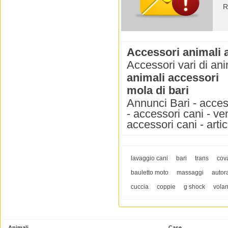
R
Accessori animali 
Accessori vari di ani
animali accessori
mola di bari
Annunci Bari - access
- accessori cani - ve
accessori cani - artic
lavaggio cani
bari
trans
cova
bauletto moto
massaggi
autor
cuccia
coppie
g shock
volan
Animali
Case