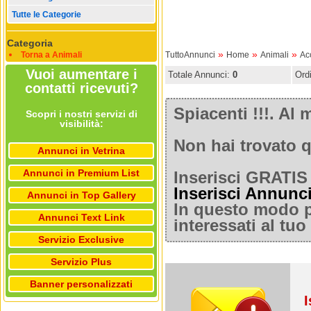
Tutte le Categorie
Categoria
»
»
»
Torna a Animali
TuttoAnnunci
Home
Animali
Ac
Vuoi aumentare i
Totale Annunci:
0
Ord
contatti ricevuti?
Spiacenti !!!. A
Scopri i nostri servizi di
visibilità:
Non hai trovato q
Annunci in Vetrina
Annunci in Premium List
Inserisci GRATIS 
Inserisci Annunc
Annunci in Top Gallery
In questo modo po
Annunci Text Link
interessati al tu
Servizio Exclusive
Servizio Plus
Banner personalizzati
I