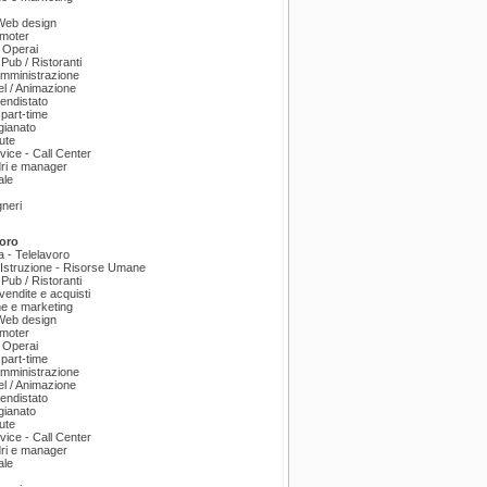
 Web design
omoter
 Operai
 Pub / Ristoranti
amministrazione
el / Animazione
endistato
part-time
igianato
ute
ice - Call Center
dri e manager
ale
gneri
oro
a - Telelavoro
Istruzione - Risorse Umane
 Pub / Ristoranti
endite e acquisti
e e marketing
 Web design
omoter
 Operai
part-time
amministrazione
el / Animazione
endistato
igianato
ute
ice - Call Center
dri e manager
ale