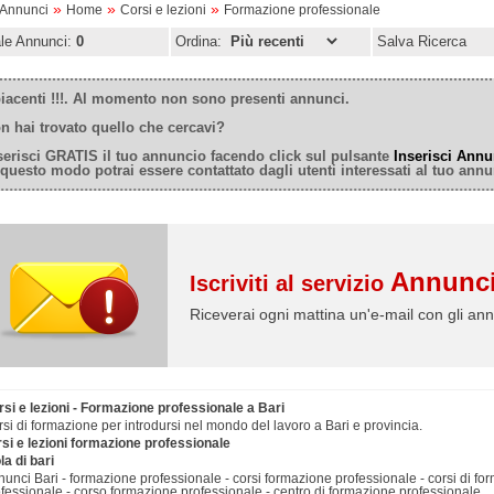
»
»
»
oAnnunci
Home
Corsi e lezioni
Formazione professionale
ale Annunci:
0
Ordina:
Salva Ricerca
iacenti !!!. Al momento non sono presenti annunci.
n hai trovato quello che cercavi?
serisci GRATIS il tuo annuncio facendo click sul pulsante
Inserisci Annu
 questo modo potrai essere contattato dagli utenti interessati al tuo annu
Annunci
Iscriviti al servizio
Riceverai ogni mattina un'e-mail con gli ann
si e lezioni - Formazione professionale a Bari
si di formazione per introdursi nel mondo del lavoro a Bari e provincia.
si e lezioni formazione professionale
a di bari
unci Bari - formazione professionale - corsi formazione professionale - corsi di f
fessionale - corso formazione professionale - centro di formazione professionale