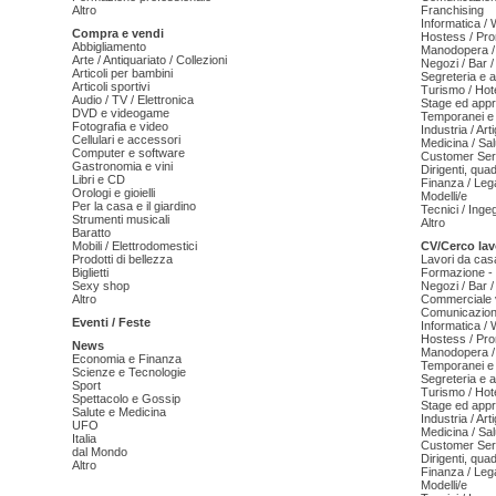
Altro
Franchising
Informatica /
Compra e vendi
Hostess / Pr
Abbigliamento
Manodopera /
Arte / Antiquariato / Collezioni
Negozi / Bar /
Articoli per bambini
Segreteria e 
Articoli sportivi
Turismo / Hot
Audio / TV / Elettronica
Stage ed appr
DVD e videogame
Temporanei e 
Fotografia e video
Industria / Art
Cellulari e accessori
Medicina / Sal
Computer e software
Customer Serv
Gastronomia e vini
Dirigenti, qua
Libri e CD
Finanza / Leg
Orologi e gioielli
Modelli/e
Per la casa e il giardino
Tecnici / Inge
Strumenti musicali
Altro
Baratto
Mobili / Elettrodomestici
CV/Cerco lav
Prodotti di bellezza
Lavori da cas
Biglietti
Formazione - 
Sexy shop
Negozi / Bar /
Altro
Commerciale v
Comunicazion
Eventi / Feste
Informatica /
Hostess / Pr
News
Manodopera /
Economia e Finanza
Temporanei e 
Scienze e Tecnologie
Segreteria e 
Sport
Turismo / Hot
Spettacolo e Gossip
Stage ed appr
Salute e Medicina
Industria / Art
UFO
Medicina / Sal
Italia
Customer Serv
dal Mondo
Dirigenti, qua
Altro
Finanza / Leg
Modelli/e