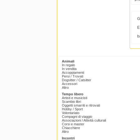
G
E
b
Animali
In regalo
In vendita
Accoppiamenti
Persi / Trovati
Dogsitter / Catsitter
Accessori
Altro
Tempo libero
Artisti e musicisti
Scambio libri
Oggetti smarriti e ritrovati
Hobby / Sport
Volontariato
Compagni di viaggio
Associazioni / Attività culturali
Corsi e master
Chiacchiere
Altro
Incontri