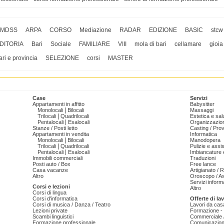
MDSS
ARPA
CORSO
Mediazione
RADAR
EDIZIONE
BASIC
stcw
DITORIA
Bari
Sociale
FAMILIARE
VIII
mola di bari
cellamare
gioia
ari e provincia
SELEZIONE
corsi
MASTER
Case
Servizi
Appartamenti in affitto
Babysitter
|
Monolocali
Bilocali
Massaggi
|
Trilocali
Quadrilocali
Estetica e sal
|
Pentalocali
Esalocali
Organizzazion
Stanze / Posti letto
Casting / Prov
Appartamenti in vendita
Informatica
|
Monolocali
Bilocali
Manodopera
|
Trilocali
Quadrilocali
Pulizie e ass
|
Pentalocali
Esalocali
Imbiancature e
Immobili commerciali
Traduzioni
Posti auto / Box
Free lance
Casa vacanze
Artigianato / 
Altro
Oroscopo / As
Servizi informa
Corsi e lezioni
Altro
Corsi di lingua
Corsi d'informatica
Offerte di la
Corsi di musica / Danza / Teatro
Lavori da cas
Lezioni private
Formazione - 
Scambi linguistici
Commerciale /
Formazione professionale
Comunicazion