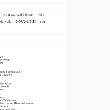
via g capruzzi 240 bari
nella
 del colle
GIORNALISMO
sugli
ute
e eventi
ini
istenza domestica
 traslochi
Riparazioni
trologia
tici
voro
a - Telelavoro
Istruzione - Risorse Umane
 Agenti
e e marketing