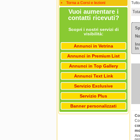
Torna a Corsi e lezioni
Tutt
Vuoi aumentare i
Tot
contatti ricevuti?
Sp
Scopri i nostri servizi di
visibilità:
No
In
Annunci in Vetrina
In
Annunci in Premium List
Annunci in Top Gallery
Annunci Text Link
Servizio Exclusive
Servizio Plus
Banner personalizzati
Cor
Cor
cor
mol
Ann
pro