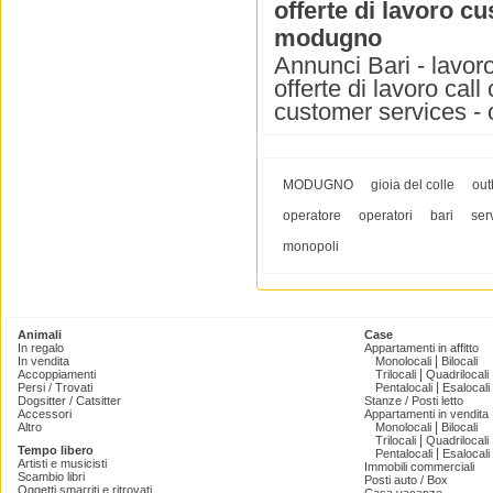
offerte di lavoro cu
modugno
Annunci Bari - lavoro 
offerte di lavoro cal
customer services - o
MODUGNO
gioia del colle
ou
operatore
operatori
bari
ser
monopoli
Animali
Case
In regalo
Appartamenti in affitto
|
In vendita
Monolocali
Bilocali
|
Accoppiamenti
Trilocali
Quadrilocali
|
Persi / Trovati
Pentalocali
Esalocali
Dogsitter / Catsitter
Stanze / Posti letto
Accessori
Appartamenti in vendita
|
Altro
Monolocali
Bilocali
|
Trilocali
Quadrilocali
Tempo libero
|
Pentalocali
Esalocali
Artisti e musicisti
Immobili commerciali
Scambio libri
Posti auto / Box
Oggetti smarriti e ritrovati