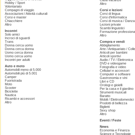
Casa vacanze
Hobby / Sport
Altro
Volontariato
Compagni di viaggio
Corsi e lezioni
Associazioni / Attività culturali
Corsi di lingua
Corsi e master
Corsi d'informatica
Chiacchiere
Corsi di musica / Danza 
Altro
Lezioni private
Scambi linguistici
Incontri
Formazione professiona
Solo amici
Altro
Incroci di sguardi
Trans
Compra e vendi
Donna cerca uomo
Abbigliamento
Donna cerca donna
Arte / Antiquariato / Coll
Uomo cerca donna
Articoli per bambini
Uomo cerca uomo
Articoli sportivi
Incontri per adulti
Audio / TV / Elettronica
DVD e videogame
Auto e moto
Fotografia e video
Automobili meno di 5.000
Cellulari e accessori
Automobili più di 5.001
Computer e software
Camper
Gastronomia e vini
Fuoristrada
Libri e CD
Moto
Orologi e gioielli
Scooter
Per la casa e il giardino
Biciclette
Strumenti musicali
Nautica
Baratto
Ricambi e accessori
Mobili / Elettrodomestici
Altro
Prodotti di bellezza
Biglietti
Sexy shop
Altro
Eventi / Feste
News
Economia e Finanza
Scienze e Tecnologie