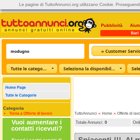
Le pagine di TuttoAnnunci.org utilizzano Cookie. Proseguendo
Pubblicità
Aiut
Bari
Tutte le categorie
Seleziona la disponibilità
Home Page
Tutte le Categorie
Categoria
»
»
Torna a Offerte di lavoro
TuttoAnnunci
Home
Offerte di lav
Vuoi aumentare i
Totale Annunci:
0
Ord
contatti ricevuti?