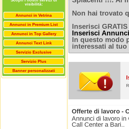
Spiacenti !!!. A
Scopri i nostri servizi di
visibilità:
Non hai trovato q
Annunci in Vetrina
Annunci in Premium List
Inserisci GRATIS 
Inserisci Annunc
Annunci in Top Gallery
In questo modo po
Annunci Text Link
interessati al tu
Servizio Exclusive
Servizio Plus
Banner personalizzati
I
R
Offerte di lavoro -
Annunci di lavoro in 
Call Center a Bari..