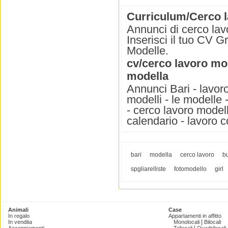
Curriculum/Cerco la
Annunci di cerco lav
Inserisci il tuo CV Gr
Modelle.
cv/cerco lavoro mo
modella
Annunci Bari - lavoro
modelli - le modelle 
- cerco lavoro modell
calendario - lavoro 
bari
modella
cerco lavoro
b
spgliarelliste
fotomodello
girl
Animali
Case
In regalo
Appartamenti in affitto
|
In vendita
Monolocali
Bilocali