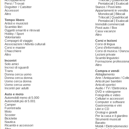
|
Accoppiamenti
Trilocali
Quadrilocali
|
Persi / Trovati
Pentalocali
Esalocali
Dogsitter / Catsitter
Stanze / Posti letto
Accessori
Appartamenti in vendita
|
Altro
Monolocali
Bilocali
|
Trilocali
Quadrilocali
Tempo libero
|
Pentalocali
Esalocali
Artisti e musicisti
Immobili commerciali
Scambio libri
Posti auto / Box
Oggetti smarriti e ritrovati
Casa vacanze
Hobby / Sport
Altro
Volontariato
Compagni di viaggio
Corsi e lezioni
Associazioni / Attività culturali
Corsi di lingua
Corsi e master
Corsi d'informatica
Chiacchiere
Corsi di musica / Danza 
Altro
Lezioni private
Scambi linguistici
Incontri
Formazione professiona
Solo amici
Altro
Incroci di sguardi
Trans
Compra e vendi
Donna cerca uomo
Abbigliamento
Donna cerca donna
Arte / Antiquariato / Coll
Uomo cerca donna
Articoli per bambini
Uomo cerca uomo
Articoli sportivi
Incontri per adulti
Audio / TV / Elettronica
DVD e videogame
Auto e moto
Fotografia e video
Automobili meno di 5.000
Cellulari e accessori
Automobili più di 5.001
Computer e software
Camper
Gastronomia e vini
Fuoristrada
Libri e CD
Moto
Orologi e gioielli
Scooter
Per la casa e il giardino
Biciclette
Strumenti musicali
Nautica
Baratto
Ricambi e accessori
Mobili / Elettrodomestici
Altro