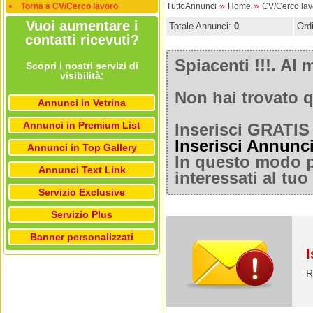
»
»
Torna a CV/Cerco lavoro
TuttoAnnunci
Home
CV/Cerco lav
Vuoi aumentare i
Totale Annunci:
0
Ord
contatti ricevuti?
Spiacenti !!!. A
Scopri i nostri servizi di
visibilità:
Non hai trovato q
Annunci in Vetrina
Annunci in Premium List
Inserisci GRATIS 
Inserisci Annunc
Annunci in Top Gallery
In questo modo po
Annunci Text Link
interessati al tu
Servizio Exclusive
Servizio Plus
Banner personalizzati
I
R