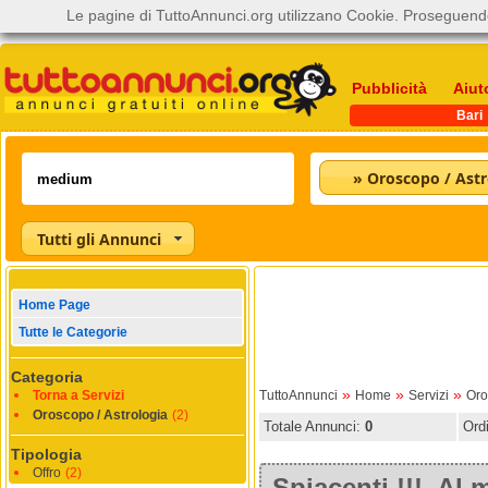
Le pagine di TuttoAnnunci.org utilizzano Cookie. Proseguendo
Pubblicità
Aiut
Bari
» Oroscopo / Astr
Tutti gli Annunci
Home Page
Tutte le Categorie
Categoria
»
»
»
Torna a Servizi
TuttoAnnunci
Home
Servizi
Oro
Oroscopo / Astrologia
(2)
Totale Annunci:
0
Ord
Tipologia
Offro
(2)