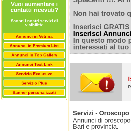
Spiacenti !!!. A
Vuoi aumentare i
contatti ricevuti?
Non hai trovato q
Scopri i nostri servizi di
visibilità:
Inserisci GRATIS 
Inserisci Annunc
Annunci in Vetrina
In questo modo po
Annunci in Premium List
interessati al tu
Annunci in Top Gallery
Annunci Text Link
Servizio Exclusive
I
Servizio Plus
R
Banner personalizzati
Servizi - Oroscopo 
Annunci di oroscopo e
Bari e provincia.