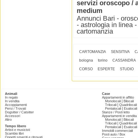
servizi oroscopo / 
medium
Annunci Bari - orosc
- astrologia in linea
cartomanzia
CARTOMANZIA
SENSITIVA
C
bologna
torino
CASSANDRA
CORSO
ESPERTE
STUDIO
Animali
Case
In regalo
Appartamenti in affitto
|
In vendita
Monolocali
Bilocali
|
Accoppiamenti
Trilocali
Quadrilocali
|
Persi / Trovati
Pentalocali
Esalocali
Dogsitter / Catsitter
Stanze / Posti letto
Accessori
Appartamenti in vendita
|
Altro
Monolocali
Bilocali
|
Trilocali
Quadrilocali
Tempo libero
|
Pentalocali
Esalocali
Artisti e musicisti
Immobili commerciali
Scambio libri
Posti auto / Box
Oggetti smarriti e ritrovati