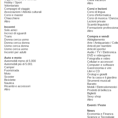
Casa vacanze
Hobby / Sport
Altro
Volontariato
Compagni di viaggio
Corsi e lezioni
Associazioni / Attività culturali
Corsi di lingua
Corsi e master
Corsi d'informatica
Chiacchiere
Corsi di musica / Danza 
Altro
Lezioni private
Scambi linguistici
Incontri
Formazione professiona
Solo amici
Altro
Incroci di sguardi
Trans
Compra e vendi
Donna cerca uomo
Abbigliamento
Donna cerca donna
Arte / Antiquariato / Coll
Uomo cerca donna
Articoli per bambini
Uomo cerca uomo
Articoli sportivi
Incontri per adulti
Audio / TV / Elettronica
DVD e videogame
Auto e moto
Fotografia e video
Automobili meno di 5.000
Cellulari e accessori
Automobili più di 5.001
Computer e software
Camper
Gastronomia e vini
Fuoristrada
Libri e CD
Moto
Orologi e gioielli
Scooter
Per la casa e il giardino
Biciclette
Strumenti musicali
Nautica
Baratto
Ricambi e accessori
Mobili / Elettrodomestici
Altro
Prodotti di bellezza
Biglietti
Sexy shop
Altro
Eventi / Feste
News
Economia e Finanza
Scienze e Tecnologie