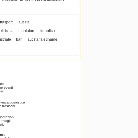
trasporti
autista
ttricista
montatore
idraulico
striale
bari
autista falegname
ute
e eventi
ini
istenza domestica
 traslochi
Riparazioni
trologia
tici
voro