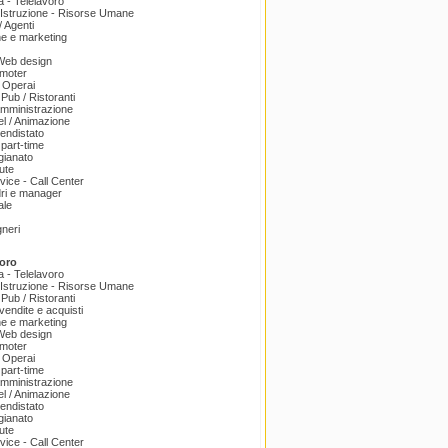
a - Telelavoro
Istruzione - Risorse Umane
 Agenti
e e marketing
 Web design
omoter
 Operai
 Pub / Ristoranti
amministrazione
el / Animazione
endistato
part-time
igianato
ute
ice - Call Center
dri e manager
ale
gneri
oro
a - Telelavoro
Istruzione - Risorse Umane
 Pub / Ristoranti
endite e acquisti
e e marketing
 Web design
omoter
 Operai
part-time
amministrazione
el / Animazione
endistato
igianato
ute
ice - Call Center