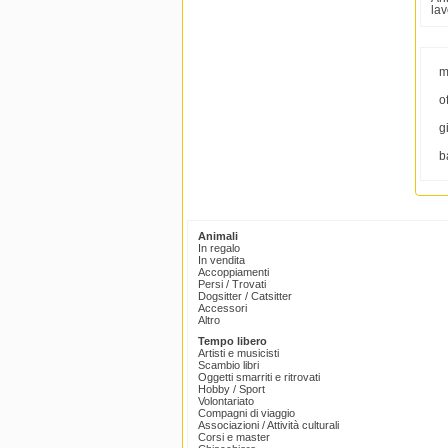
lav
m
o
g
b
Animali
In regalo
In vendita
Accoppiamenti
Persi / Trovati
Dogsitter / Catsitter
Accessori
Altro
Tempo libero
Artisti e musicisti
Scambio libri
Oggetti smarriti e ritrovati
Hobby / Sport
Volontariato
Compagni di viaggio
Associazioni / Attività culturali
Corsi e master