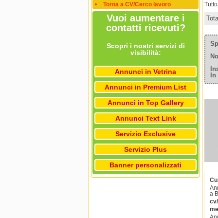
Torna a CV/Cerco lavoro
Tutt
Vuoi aumentare i
Tot
contatti ricevuti?
Sp
Scopri i nostri servizi di
visibilità:
No
In
Annunci in Vetrina
In
Annunci in Premium List
Annunci in Top Gallery
Annunci Text Link
Servizio Exclusive
Servizio Plus
Banner personalizzati
Cur
Ann
a B
cv/
me
Ann