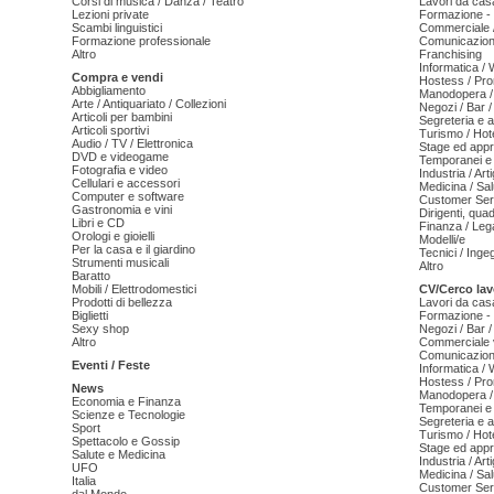
Corsi di musica / Danza / Teatro
Lavori da cas
Lezioni private
Formazione - 
Scambi linguistici
Commerciale /
Formazione professionale
Comunicazion
Altro
Franchising
Informatica /
Compra e vendi
Hostess / Pr
Abbigliamento
Manodopera /
Arte / Antiquariato / Collezioni
Negozi / Bar /
Articoli per bambini
Segreteria e 
Articoli sportivi
Turismo / Hot
Audio / TV / Elettronica
Stage ed appr
DVD e videogame
Temporanei e 
Fotografia e video
Industria / Art
Cellulari e accessori
Medicina / Sal
Computer e software
Customer Serv
Gastronomia e vini
Dirigenti, qua
Libri e CD
Finanza / Leg
Orologi e gioielli
Modelli/e
Per la casa e il giardino
Tecnici / Inge
Strumenti musicali
Altro
Baratto
Mobili / Elettrodomestici
CV/Cerco lav
Prodotti di bellezza
Lavori da cas
Biglietti
Formazione - 
Sexy shop
Negozi / Bar /
Altro
Commerciale v
Comunicazion
Eventi / Feste
Informatica /
Hostess / Pr
News
Manodopera /
Economia e Finanza
Temporanei e 
Scienze e Tecnologie
Segreteria e 
Sport
Turismo / Hot
Spettacolo e Gossip
Stage ed appr
Salute e Medicina
Industria / Art
UFO
Medicina / Sal
Italia
Customer Serv