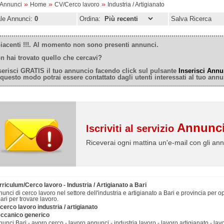
»
»
»
oAnnunci
Home
CV/Cerco lavoro
Industria / Artigianato
ale Annunci:
0
Ordina:
Salva Ricerca
iacenti !!!. Al momento non sono presenti annunci.
n hai trovato quello che cercavi?
serisci GRATIS il tuo annuncio facendo click sul pulsante
Inserisci Annu
 questo modo potrai essere contattato dagli utenti interessati al tuo annu
Annunci
Iscriviti al servizio
Riceverai ogni mattina un'e-mail con gli ann
riculum/Cerco lavoro - Industria / Artigianato a Bari
unci di cerco lavoro nel settore dell'industria e artigianato a Bari e provincia per op
ari per trovare lavoro.
cerco lavoro industria / artigianato
ccanico generico
unci Bari - avoro cerco - lavoro annunci - industria lavoro - lavoro artigianato - lavo