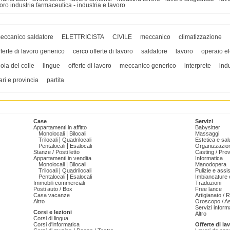
oro industria farmaceutica - industria e lavoro
eccanico saldatore
ELETTRICISTA
CIVILE
meccanico
climatizzazione
fferte di lavoro generico
cerco offerte di lavoro
saldatore
lavoro
operaio ele
ioia del colle
lingue
offerte di lavoro
meccanico generico
interprete
indu
ari e provincia
partita
Case
Servizi
Appartamenti in affitto
Babysitter
|
Monolocali
Bilocali
Massaggi
|
Trilocali
Quadrilocali
Estetica e sal
|
Pentalocali
Esalocali
Organizzazion
Stanze / Posti letto
Casting / Prov
Appartamenti in vendita
Informatica
|
Monolocali
Bilocali
Manodopera
|
Trilocali
Quadrilocali
Pulizie e ass
|
Pentalocali
Esalocali
Imbiancature e
Immobili commerciali
Traduzioni
Posti auto / Box
Free lance
Casa vacanze
Artigianato / 
Altro
Oroscopo / As
Servizi informa
Corsi e lezioni
Altro
Corsi di lingua
Corsi d'informatica
Offerte di la