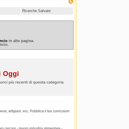
Ricerche Salvate
ncio
in alto pagina.
ncio.
 Oggi
unci più recenti di questa categoria
erai, artigiani, ecc. Pubblica il tuo curriculum
ro cercasi - lavoro industria alimentare -