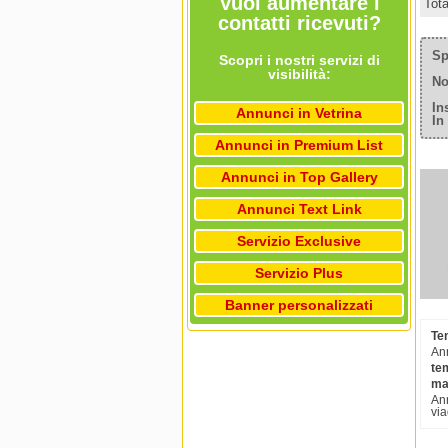
Vuoi aumentare i
Tot
contatti ricevuti?
Sp
Scopri i nostri servizi di
visibilità:
No
In
Annunci in Vetrina
In
Annunci in Premium List
Annunci in Top Gallery
Annunci Text Link
Servizio Exclusive
Servizio Plus
Banner personalizzati
Te
Ann
te
ma
Ann
via