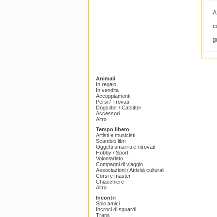
A
c
g
Animali
In regalo
In vendita
Accoppiamenti
Persi / Trovati
Dogsitter / Catsitter
Accessori
Altro
Tempo libero
Artisti e musicisti
Scambio libri
Oggetti smarriti e ritrovati
Hobby / Sport
Volontariato
Compagni di viaggio
Associazioni / Attività culturali
Corsi e master
Chiacchiere
Altro
Incontri
Solo amici
Incroci di sguardi
Trans