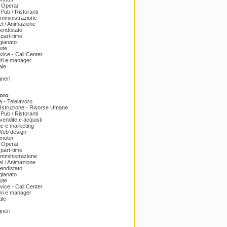
 Operai
 Pub / Ristoranti
amministrazione
el / Animazione
endistato
part-time
igianato
ute
ice - Call Center
dri e manager
ale
gneri
oro
a - Telelavoro
Istruzione - Risorse Umane
 Pub / Ristoranti
endite e acquisti
e e marketing
 Web design
omoter
 Operai
part-time
amministrazione
el / Animazione
endistato
igianato
ute
ice - Call Center
dri e manager
ale
gneri