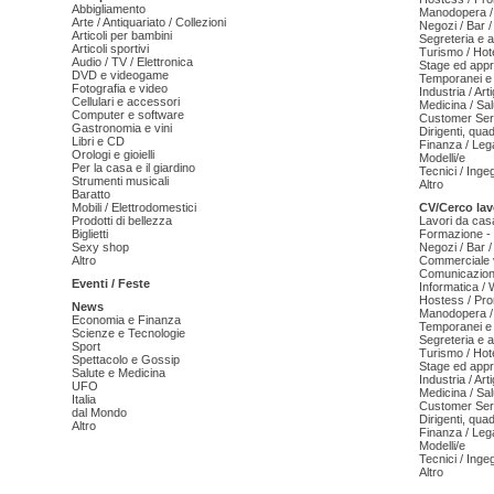
Abbigliamento
Manodopera /
Arte / Antiquariato / Collezioni
Negozi / Bar /
Articoli per bambini
Segreteria e 
Articoli sportivi
Turismo / Hot
Audio / TV / Elettronica
Stage ed appr
DVD e videogame
Temporanei e 
Fotografia e video
Industria / Art
Cellulari e accessori
Medicina / Sal
Computer e software
Customer Serv
Gastronomia e vini
Dirigenti, qua
Libri e CD
Finanza / Leg
Orologi e gioielli
Modelli/e
Per la casa e il giardino
Tecnici / Inge
Strumenti musicali
Altro
Baratto
Mobili / Elettrodomestici
CV/Cerco lav
Prodotti di bellezza
Lavori da cas
Biglietti
Formazione - 
Sexy shop
Negozi / Bar /
Altro
Commerciale v
Comunicazion
Eventi / Feste
Informatica /
Hostess / Pr
News
Manodopera /
Economia e Finanza
Temporanei e 
Scienze e Tecnologie
Segreteria e 
Sport
Turismo / Hot
Spettacolo e Gossip
Stage ed appr
Salute e Medicina
Industria / Art
UFO
Medicina / Sal
Italia
Customer Serv
dal Mondo
Dirigenti, qua
Altro
Finanza / Leg
Modelli/e
Tecnici / Inge
Altro