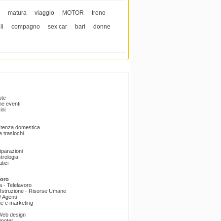
matura
viaggio
MOTOR
treno
li
compagno
sex car
bari
donne
ute
e eventi
ini
istenza domestica
 traslochi
Riparazioni
trologia
tici
voro
a - Telelavoro
Istruzione - Risorse Umane
 Agenti
e e marketing
 Web design
omoter