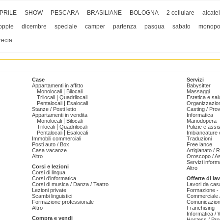
PRILE
SHOW
PESCARA
BRASILIANE
BOLOGNA
2 cellulare
alcatel
oppie
dicembre
speciale
camper
partenza
pasqua
sabato
monopo
recia
Case
Servizi
Appartamenti in affitto
Babysitter
|
Monolocali
Bilocali
Massaggi
|
Trilocali
Quadrilocali
Estetica e sal
|
Pentalocali
Esalocali
Organizzazion
Stanze / Posti letto
Casting / Prov
Appartamenti in vendita
Informatica
|
Monolocali
Bilocali
Manodopera
|
Trilocali
Quadrilocali
Pulizie e ass
|
Pentalocali
Esalocali
Imbiancature e
Immobili commerciali
Traduzioni
Posti auto / Box
Free lance
Casa vacanze
Artigianato / 
Altro
Oroscopo / As
Servizi informa
Corsi e lezioni
Altro
Corsi di lingua
Corsi d'informatica
Offerte di la
Corsi di musica / Danza / Teatro
Lavori da cas
Lezioni private
Formazione - 
Scambi linguistici
Commerciale /
Formazione professionale
Comunicazion
Altro
Franchising
Informatica /
Compra e vendi
Hostess / Pr