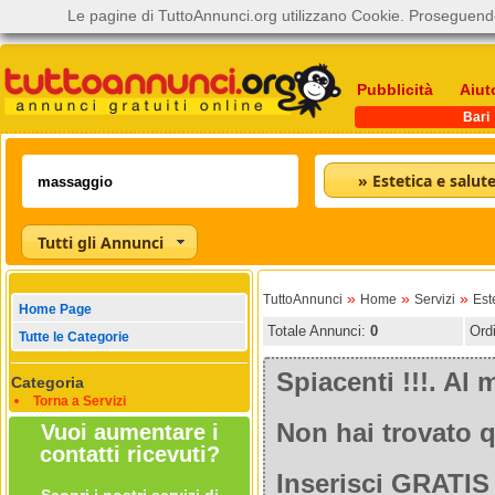
Le pagine di TuttoAnnunci.org utilizzano Cookie. Proseguendo
Pubblicità
Aiut
Bari
» Estetica e salut
Tutti gli Annunci
»
»
»
TuttoAnnunci
Home
Servizi
Est
Home Page
Totale Annunci:
0
Ord
Tutte le Categorie
Spiacenti !!!. A
Categoria
Torna a Servizi
Non hai trovato q
Vuoi aumentare i
contatti ricevuti?
Inserisci GRATIS 