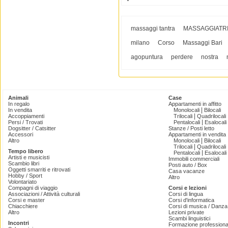
massaggi tantra
MASSAGGIATR
milano
Corso
Massaggi Bari
agopuntura
perdere
nostra
Animali
Case
In regalo
Appartamenti in affitto
|
In vendita
Monolocali
Bilocali
|
Accoppiamenti
Trilocali
Quadrilocali
|
Persi / Trovati
Pentalocali
Esalocali
Dogsitter / Catsitter
Stanze / Posti letto
Accessori
Appartamenti in vendita
|
Altro
Monolocali
Bilocali
|
Trilocali
Quadrilocali
Tempo libero
|
Pentalocali
Esalocali
Artisti e musicisti
Immobili commerciali
Scambio libri
Posti auto / Box
Oggetti smarriti e ritrovati
Casa vacanze
Hobby / Sport
Altro
Volontariato
Compagni di viaggio
Corsi e lezioni
Associazioni / Attività culturali
Corsi di lingua
Corsi e master
Corsi d'informatica
Chiacchiere
Corsi di musica / Danza 
Altro
Lezioni private
Scambi linguistici
Incontri
Formazione professiona