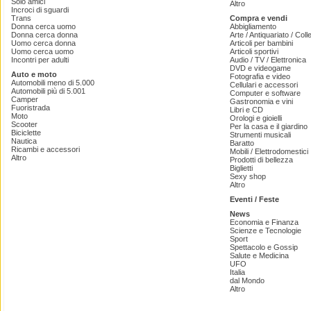
Solo amici
Altro
Incroci di sguardi
Trans
Compra e vendi
Donna cerca uomo
Abbigliamento
Donna cerca donna
Arte / Antiquariato / Coll
Uomo cerca donna
Articoli per bambini
Uomo cerca uomo
Articoli sportivi
Incontri per adulti
Audio / TV / Elettronica
DVD e videogame
Auto e moto
Fotografia e video
Automobili meno di 5.000
Cellulari e accessori
Automobili più di 5.001
Computer e software
Camper
Gastronomia e vini
Fuoristrada
Libri e CD
Moto
Orologi e gioielli
Scooter
Per la casa e il giardino
Biciclette
Strumenti musicali
Nautica
Baratto
Ricambi e accessori
Mobili / Elettrodomestici
Altro
Prodotti di bellezza
Biglietti
Sexy shop
Altro
Eventi / Feste
News
Economia e Finanza
Scienze e Tecnologie
Sport
Spettacolo e Gossip
Salute e Medicina
UFO
Italia
dal Mondo
Altro