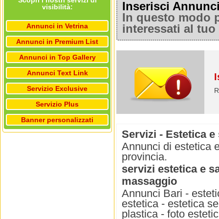
Scopri i nostri servizi di
Inserisci Annunc
visibilità:
In questo modo po
Annunci in Vetrina
interessati al tu
Annunci in Premium List
Annunci in Top Gallery
Annunci Text Link
I
Servizio Exclusive
R
Servizio Plus
Banner personalizzati
Servizi - Estetica e
Annunci di estetica e
provincia.
servizi estetica e s
massaggio
Annunci Bari - estetic
estetica - estetica se
plastica - foto estetic