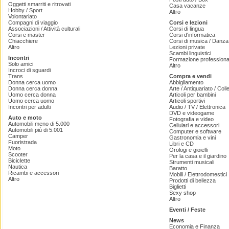
Oggetti smarriti e ritrovati
Casa vacanze
Hobby / Sport
Altro
Volontariato
Compagni di viaggio
Corsi e lezioni
Associazioni / Attività culturali
Corsi di lingua
Corsi e master
Corsi d'informatica
Chiacchiere
Corsi di musica / Danza 
Altro
Lezioni private
Scambi linguistici
Incontri
Formazione professiona
Solo amici
Altro
Incroci di sguardi
Trans
Compra e vendi
Donna cerca uomo
Abbigliamento
Donna cerca donna
Arte / Antiquariato / Coll
Uomo cerca donna
Articoli per bambini
Uomo cerca uomo
Articoli sportivi
Incontri per adulti
Audio / TV / Elettronica
DVD e videogame
Auto e moto
Fotografia e video
Automobili meno di 5.000
Cellulari e accessori
Automobili più di 5.001
Computer e software
Camper
Gastronomia e vini
Fuoristrada
Libri e CD
Moto
Orologi e gioielli
Scooter
Per la casa e il giardino
Biciclette
Strumenti musicali
Nautica
Baratto
Ricambi e accessori
Mobili / Elettrodomestici
Altro
Prodotti di bellezza
Biglietti
Sexy shop
Altro
Eventi / Feste
News
Economia e Finanza