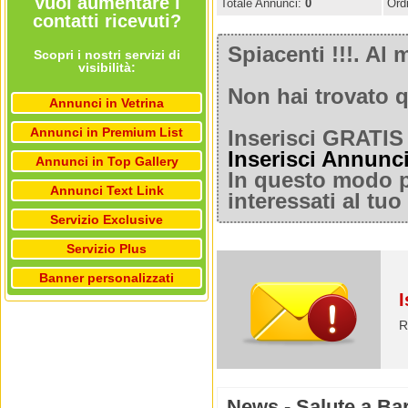
Vuoi aumentare i
Totale Annunci:
0
Ord
contatti ricevuti?
Spiacenti !!!. A
Scopri i nostri servizi di
visibilità:
Non hai trovato q
Annunci in Vetrina
Annunci in Premium List
Inserisci GRATIS 
Inserisci Annunc
Annunci in Top Gallery
In questo modo po
Annunci Text Link
interessati al tu
Servizio Exclusive
Servizio Plus
Banner personalizzati
I
R
News - Salute a Bar