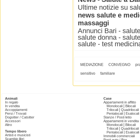
Ultime notizie su salu
news salute e medi
massaggi
Annunci Bari - salute
salute donna - salut
salute - test medicin
MEDIAZIONE
CONVEGNO
pr
sensitivo
familiare
Animali
Case
In regalo
Appartamenti in affitto
|
In vendita
Monolocali
Bilocali
|
Accoppiamenti
Trilocali
Quadrilocali
|
Persi / Trovati
Pentalocali
Esalocali
Dogsitter / Catsitter
Stanze / Posti letto
Accessori
Appartamenti in vendita
|
Altro
Monolocali
Bilocali
|
Trilocali
Quadrilocali
Tempo libero
|
Pentalocali
Esalocali
Artisti e musicisti
Immobili commerciali
Scambio libri
Posti auto / Box