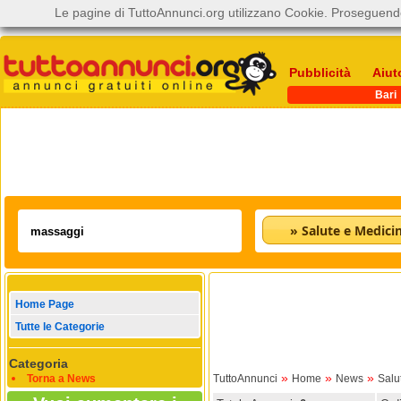
Le pagine di TuttoAnnunci.org utilizzano Cookie. Proseguendo
Pubblicità
Aiut
Bari
» Salute e Medici
Home Page
Tutte le Categorie
Categoria
»
»
»
Torna a News
TuttoAnnunci
Home
News
Salu