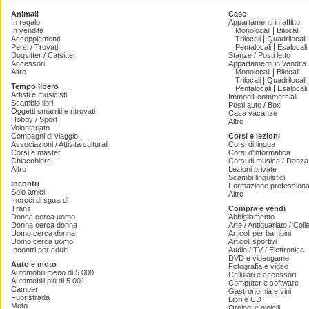
Animali
Case
In regalo
Appartamenti in affitto
|
In vendita
Monolocali
Bilocali
|
Accoppiamenti
Trilocali
Quadrilocali
|
Persi / Trovati
Pentalocali
Esalocali
Dogsitter / Catsitter
Stanze / Posti letto
Accessori
Appartamenti in vendita
|
Altro
Monolocali
Bilocali
|
Trilocali
Quadrilocali
Tempo libero
|
Pentalocali
Esalocali
Artisti e musicisti
Immobili commerciali
Scambio libri
Posti auto / Box
Oggetti smarriti e ritrovati
Casa vacanze
Hobby / Sport
Altro
Volontariato
Compagni di viaggio
Corsi e lezioni
Associazioni / Attività culturali
Corsi di lingua
Corsi e master
Corsi d'informatica
Chiacchiere
Corsi di musica / Danza 
Altro
Lezioni private
Scambi linguistici
Incontri
Formazione professiona
Solo amici
Altro
Incroci di sguardi
Trans
Compra e vendi
Donna cerca uomo
Abbigliamento
Donna cerca donna
Arte / Antiquariato / Coll
Uomo cerca donna
Articoli per bambini
Uomo cerca uomo
Articoli sportivi
Incontri per adulti
Audio / TV / Elettronica
DVD e videogame
Auto e moto
Fotografia e video
Automobili meno di 5.000
Cellulari e accessori
Automobili più di 5.001
Computer e software
Camper
Gastronomia e vini
Fuoristrada
Libri e CD
Moto
Orologi e gioielli