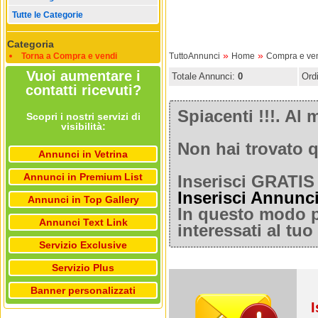
Tutte le Categorie
Categoria
»
»
Torna a Compra e vendi
TuttoAnnunci
Home
Compra e ve
Vuoi aumentare i
Totale Annunci:
0
Ord
contatti ricevuti?
Spiacenti !!!. A
Scopri i nostri servizi di
visibilità:
Non hai trovato q
Annunci in Vetrina
Annunci in Premium List
Inserisci GRATIS 
Inserisci Annunc
Annunci in Top Gallery
In questo modo po
Annunci Text Link
interessati al tu
Servizio Exclusive
Servizio Plus
Banner personalizzati
I