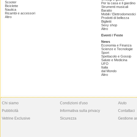
Scooter
Per la casa e il giardino
Biciclette
Strumenti musicali
Nautica
Baratto
Ricambi e accessori
Mobili / Elettrodomestici
Altro
Prodotti di bellezza
Biglietti
Sexy shop
Altro
Eventi / Feste
News
Economia e Finanza
Scienze e Tecnologie
Sport
Spettacolo e Gossip
Salute e Medicina
UFO
Italia
dal Mondo
Altro
Chi siamo
Condizioni d'uso
Aiuto
Pubblicità
Informativa sulla privacy
Contattaci
Vetrine Exclusive
Sicurezza
Gestione a