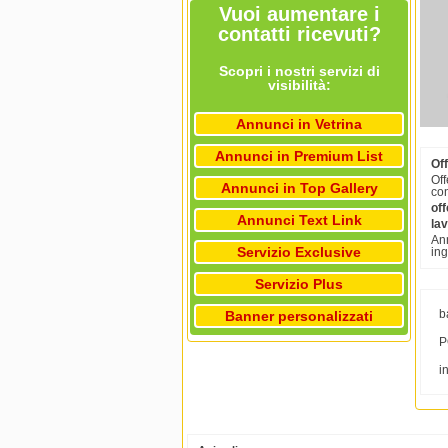
Vuoi aumentare i
contatti ricevuti?
Scopri i nostri servizi di
visibilità:
Annunci in Vetrina
Annunci in Premium List
Off
Off
Annunci in Top Gallery
con
off
Annunci Text Link
la
Ann
Servizio Exclusive
ing
Servizio Plus
b
Banner personalizzati
P
i