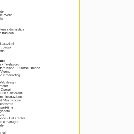
ute
e eventi
ini
istenza domestica
 traslochi
Riparazioni
trologia
tici
voro
a - Telelavoro
Istruzione - Risorse Umane
 Agenti
e e marketing
 Web design
omoter
 Operai
 Pub / Ristoranti
amministrazione
el / Animazione
endistato
part-time
igianato
ute
ice - Call Center
dri e manager
ale
gneri