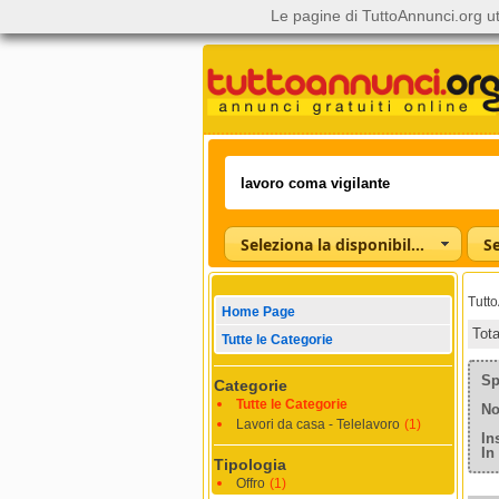
Le pagine di TuttoAnnunci.org ut
Seleziona la disponibilità
Tutt
Home Page
Tot
Tutte le Categorie
Sp
Categorie
Tutte le Categorie
No
Lavori da casa - Telelavoro
(1)
In
In
Tipologia
Offro
(1)