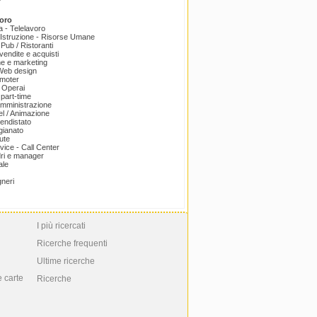
oro
a - Telelavoro
Istruzione - Risorse Umane
 Pub / Ristoranti
endite e acquisti
e e marketing
 Web design
omoter
 Operai
part-time
amministrazione
el / Animazione
endistato
igianato
ute
ice - Call Center
dri e manager
ale
gneri
I più ricercati
Ricerche frequenti
Ultime ricerche
e carte
Ricerche