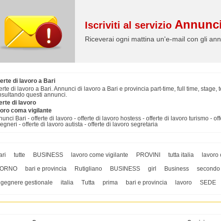
Annunci
Iscriviti al servizio
Riceverai ogni mattina un'e-mail con gli ann
erte di lavoro a Bari
erte di lavoro a Bari. Annunci di lavoro a Bari e provincia part-time, full time, stage
sultando questi annunci.
erte di lavoro
voro coma vigilante
unci Bari - offerte di lavoro - offerte di lavoro hostess - offerte di lavoro turismo - off
egneri - offerte di lavoro autista - offerte di lavoro segretaria
ari
tutte
BUSINESS
lavoro come vigilante
PROVINI
tutta italia
lavoro 
ORNO
bari e provincia
Rutigliano
BUSINESS
girl
Business
secondo
ngegnere gestionale
italia
Tutta
prima
bari e provincia
lavoro
SEDE