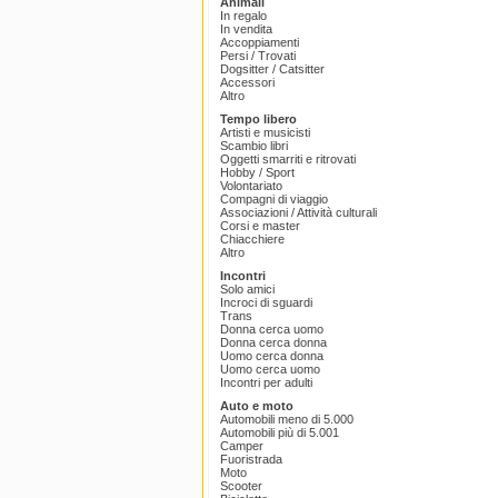
Animali
In regalo
In vendita
Accoppiamenti
Persi / Trovati
Dogsitter / Catsitter
Accessori
Altro
Tempo libero
Artisti e musicisti
Scambio libri
Oggetti smarriti e ritrovati
Hobby / Sport
Volontariato
Compagni di viaggio
Associazioni / Attività culturali
Corsi e master
Chiacchiere
Altro
Incontri
Solo amici
Incroci di sguardi
Trans
Donna cerca uomo
Donna cerca donna
Uomo cerca donna
Uomo cerca uomo
Incontri per adulti
Auto e moto
Automobili meno di 5.000
Automobili più di 5.001
Camper
Fuoristrada
Moto
Scooter