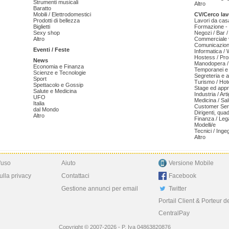
Strumenti musicali
Altro
Baratto
Mobili / Elettrodomestici
CV/Cerco lav
Prodotti di bellezza
Lavori da cas
Biglietti
Formazione - 
Sexy shop
Negozi / Bar /
Altro
Commerciale v
Comunicazion
Eventi / Feste
Informatica /
Hostess / Pr
News
Manodopera /
Economia e Finanza
Temporanei e 
Scienze e Tecnologie
Segreteria e 
Sport
Turismo / Hot
Spettacolo e Gossip
Stage ed appr
Salute e Medicina
Industria / Art
UFO
Medicina / Sal
Italia
Customer Serv
dal Mondo
Dirigenti, qua
Altro
Finanza / Leg
Modelli/e
Tecnici / Inge
Altro
'uso
Aiuto
Versione Mobile
ulla privacy
Contattaci
Facebook
Gestione annunci per email
Twitter
Portail Client & Porteur d
CentralPay
Copyright © 2007-2026 - P. Iva 04863820876