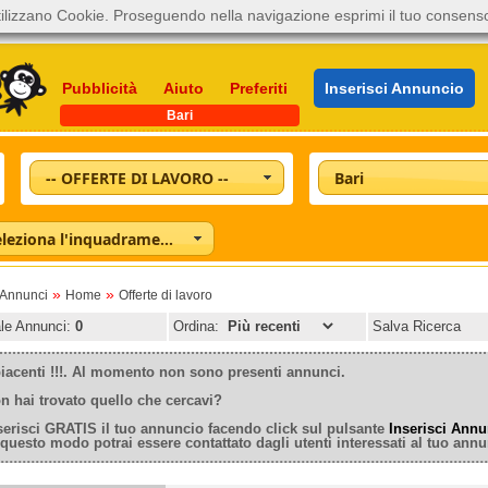
ilizzano Cookie. Proseguendo nella navigazione esprimi il tuo consens
Pubblicità
Aiuto
Preferiti
Inserisci Annuncio
Bari
-- OFFERTE DI LAVORO --
Bari
Seleziona l'inquadramento
»
»
oAnnunci
Home
Offerte di lavoro
ale Annunci:
0
Ordina:
Salva Ricerca
iacenti !!!. Al momento non sono presenti annunci.
n hai trovato quello che cercavi?
serisci GRATIS il tuo annuncio facendo click sul pulsante
Inserisci Annu
 questo modo potrai essere contattato dagli utenti interessati al tuo annu