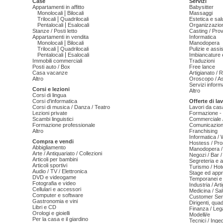
Case
Servizi
Appartamenti in affitto
Babysitter
|
Monolocali
Bilocali
Massaggi
|
Trilocali
Quadrilocali
Estetica e sal
|
Pentalocali
Esalocali
Organizzazion
Stanze / Posti letto
Casting / Prov
Appartamenti in vendita
Informatica
|
Monolocali
Bilocali
Manodopera
|
Trilocali
Quadrilocali
Pulizie e ass
|
Pentalocali
Esalocali
Imbiancature e
Immobili commerciali
Traduzioni
Posti auto / Box
Free lance
Casa vacanze
Artigianato / 
Altro
Oroscopo / As
Servizi informa
Corsi e lezioni
Altro
Corsi di lingua
Corsi d'informatica
Offerte di la
Corsi di musica / Danza / Teatro
Lavori da cas
Lezioni private
Formazione - 
Scambi linguistici
Commerciale /
Formazione professionale
Comunicazion
Altro
Franchising
Informatica /
Compra e vendi
Hostess / Pr
Abbigliamento
Manodopera /
Arte / Antiquariato / Collezioni
Negozi / Bar /
Articoli per bambini
Segreteria e 
Articoli sportivi
Turismo / Hot
Audio / TV / Elettronica
Stage ed appr
DVD e videogame
Temporanei e 
Fotografia e video
Industria / Art
Cellulari e accessori
Medicina / Sal
Computer e software
Customer Serv
Gastronomia e vini
Dirigenti, qua
Libri e CD
Finanza / Leg
Orologi e gioielli
Modelli/e
Per la casa e il giardino
Tecnici / Inge