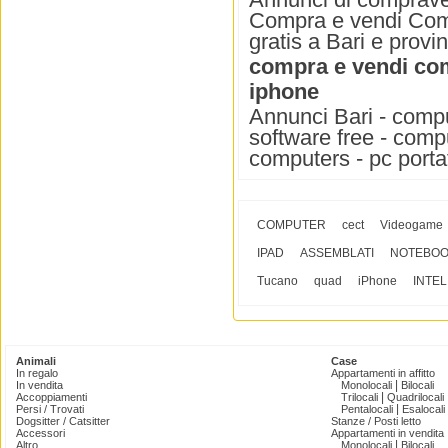
Compra e vendi Compu
gratis a Bari e provin
compra e vendi co
iphone
Annunci Bari - comput
software free - comp
computers - pc portat
COMPUTER
cect
Videogame
IPAD
ASSEMBLATI
NOTEBO
Tucano
quad
iPhone
INTEL
Animali
Case
In regalo
Appartamenti in affitto
|
In vendita
Monolocali
Bilocali
|
Accoppiamenti
Trilocali
Quadrilocali
|
Persi / Trovati
Pentalocali
Esalocali
Dogsitter / Catsitter
Stanze / Posti letto
Accessori
Appartamenti in vendita
|
Altro
Monolocali
Bilocali