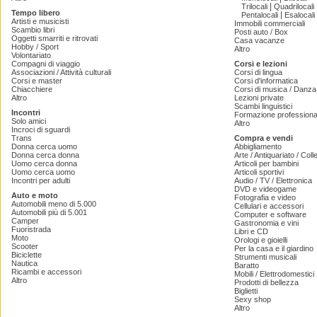
|
Trilocali
Quadrilocali
Tempo libero
|
Pentalocali
Esalocali
Artisti e musicisti
Immobili commerciali
Scambio libri
Posti auto / Box
Oggetti smarriti e ritrovati
Casa vacanze
Hobby / Sport
Altro
Volontariato
Compagni di viaggio
Corsi e lezioni
Associazioni / Attività culturali
Corsi di lingua
Corsi e master
Corsi d'informatica
Chiacchiere
Corsi di musica / Danza 
Altro
Lezioni private
Scambi linguistici
Incontri
Formazione professiona
Solo amici
Altro
Incroci di sguardi
Trans
Compra e vendi
Donna cerca uomo
Abbigliamento
Donna cerca donna
Arte / Antiquariato / Coll
Uomo cerca donna
Articoli per bambini
Uomo cerca uomo
Articoli sportivi
Incontri per adulti
Audio / TV / Elettronica
DVD e videogame
Auto e moto
Fotografia e video
Automobili meno di 5.000
Cellulari e accessori
Automobili più di 5.001
Computer e software
Camper
Gastronomia e vini
Fuoristrada
Libri e CD
Moto
Orologi e gioielli
Scooter
Per la casa e il giardino
Biciclette
Strumenti musicali
Nautica
Baratto
Ricambi e accessori
Mobili / Elettrodomestici
Altro
Prodotti di bellezza
Biglietti
Sexy shop
Altro