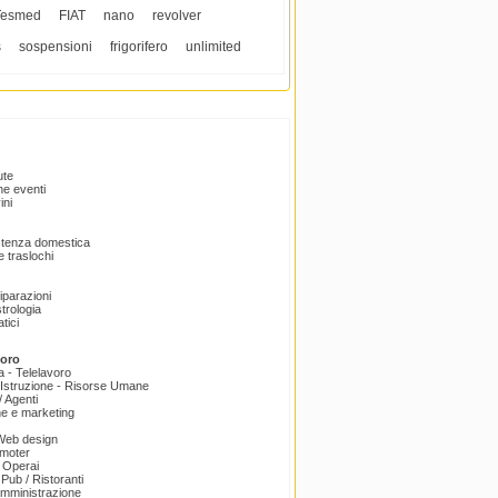
Tesmed
FIAT
nano
revolver
s
sospensioni
frigorifero
unlimited
ute
e eventi
ini
istenza domestica
 traslochi
Riparazioni
trologia
tici
voro
a - Telelavoro
Istruzione - Risorse Umane
 Agenti
e e marketing
 Web design
omoter
 Operai
 Pub / Ristoranti
amministrazione