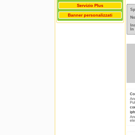
Servizio Plus
Sp
Banner personalizzati
No
In
In
Com
Ann
Pub
com
ip
Ann
ele