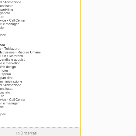
el / Animazione
endistato
part-time
igianato
ute
ice - Call Center
dri e manager
ale
gneri
oro
a - Telelavoro
Istruzione - Risorse Umane
 Pub / Ristoranti
endite e acquisti
e e marketing
 Web design
omoter
 Operai
part-time
amministrazione
el / Animazione
endistato
igianato
ute
ice - Call Center
dri e manager
ale
gneri
I più ricercati