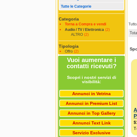
Tutte le Categorie
Categoria
Torna a Compra e vendi
Tutt
Audio / TV / Elettronica
(2)
Tot
ALTRO
(2)
Tipologia
Offro
(2)
Vuoi aumentare i
contatti ricevuti?
Scopri i nostri servizi di
visibilità:
Annunci in Vetrina
Annunci in Premium List
Annunci in Top Gallery
Annunci Text Link
Servizio Exclusive