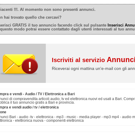
iacenti !!!. Al momento non sono presenti annunci.
n hai trovato quello che cercavi?
serisci GRATIS il tuo annuncio facendo click sul pulsante
Inserisci Annu
 questo modo potrai essere contattato dagli utenti interessati al tuo annu
Annunci
Iscriviti al servizio
Riceverai ogni mattina un'e-mail con gli ann
pra e vendi - Audio / TV / Elettronica a Bari
unci di compravendita articoli audio, tv ed elettronica nuovi ed usati a Bari. Compra
blica il tuo annuncio gratis a Bari e provincia.
pra e vendi audio / tv / elettronica
hone
unci Bari - audio -tv - elettronica - mp3 - music - media player - mp3 mp4 - audio mp3 
ttronica - elettronica nuova - componenti elettronica