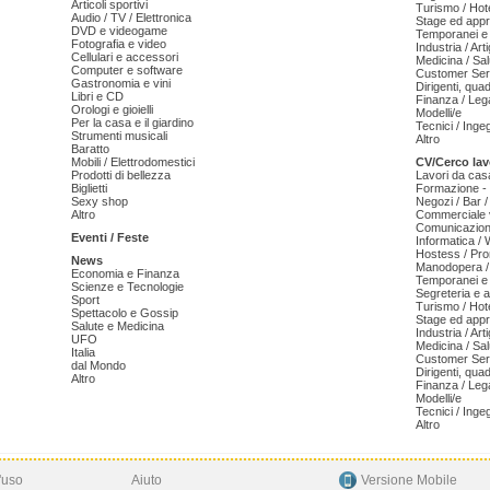
Articoli sportivi
Turismo / Hot
Audio / TV / Elettronica
Stage ed appr
DVD e videogame
Temporanei e 
Fotografia e video
Industria / Art
Cellulari e accessori
Medicina / Sal
Computer e software
Customer Serv
Gastronomia e vini
Dirigenti, qua
Libri e CD
Finanza / Leg
Orologi e gioielli
Modelli/e
Per la casa e il giardino
Tecnici / Inge
Strumenti musicali
Altro
Baratto
Mobili / Elettrodomestici
CV/Cerco lav
Prodotti di bellezza
Lavori da cas
Biglietti
Formazione - 
Sexy shop
Negozi / Bar /
Altro
Commerciale v
Comunicazion
Eventi / Feste
Informatica /
Hostess / Pr
News
Manodopera /
Economia e Finanza
Temporanei e 
Scienze e Tecnologie
Segreteria e 
Sport
Turismo / Hot
Spettacolo e Gossip
Stage ed appr
Salute e Medicina
Industria / Art
UFO
Medicina / Sal
Italia
Customer Serv
dal Mondo
Dirigenti, qua
Altro
Finanza / Leg
Modelli/e
Tecnici / Inge
Altro
'uso
Aiuto
Versione Mobile