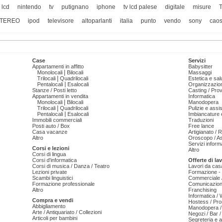
v lcd
nintendo
tv
putignano
iphone
tv lcd palese
digitale
misure
TEREO
ipod
televisore
altoparlanti
italia
punto
vendo
sony
cao
Case
Servizi
Appartamenti in affitto
Babysitter
|
Monolocali
Bilocali
Massaggi
|
Trilocali
Quadrilocali
Estetica e sal
|
Pentalocali
Esalocali
Organizzazion
Stanze / Posti letto
Casting / Prov
Appartamenti in vendita
Informatica
|
Monolocali
Bilocali
Manodopera
|
Trilocali
Quadrilocali
Pulizie e ass
|
Pentalocali
Esalocali
Imbiancature e
Immobili commerciali
Traduzioni
Posti auto / Box
Free lance
Casa vacanze
Artigianato / 
Altro
Oroscopo / As
Servizi informa
Corsi e lezioni
Altro
Corsi di lingua
Corsi d'informatica
Offerte di la
Corsi di musica / Danza / Teatro
Lavori da cas
Lezioni private
Formazione - 
Scambi linguistici
Commerciale /
Formazione professionale
Comunicazion
Altro
Franchising
Informatica /
Compra e vendi
Hostess / Pr
Abbigliamento
Manodopera /
Arte / Antiquariato / Collezioni
Negozi / Bar /
Articoli per bambini
Segreteria e 