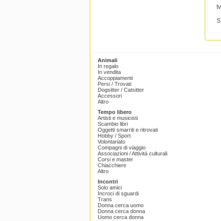
t
S
Animali
In regalo
In vendita
Accoppiamenti
Persi / Trovati
Dogsitter / Catsitter
Accessori
Altro
Tempo libero
Artisti e musicisti
Scambio libri
Oggetti smarriti e ritrovati
Hobby / Sport
Volontariato
Compagni di viaggio
Associazioni / Attività culturali
Corsi e master
Chiacchiere
Altro
Incontri
Solo amici
Incroci di sguardi
Trans
Donna cerca uomo
Donna cerca donna
Uomo cerca donna