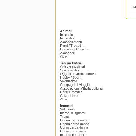
si
Animali
In regalo
In vendita
Accoppiamenti
Persi / Trovati
Dogsitter / Catsitter
Accessori
Altro
Tempo libero
Artisti e musicisti
Scambio libri
Oggetti smarriti e ritrovati
Hobby / Sport
Volontariato
Compagni di viaggio
Associazioni / Attività culturali
Corsi e master
Chiacchiere
Altro
Incontri
Solo amici
Incroci di sguardi
Trans
Donna cerca uomo
Donna cerca donna
Uomo cerca donna
Uomo cerca uomo
Incontri per adulti