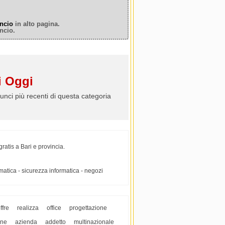
ncio
in alto pagina.
ncio.
 Oggi
unci più recenti di questa categoria
ratis a Bari e provincia.
ormatica - sicurezza informatica - negozi
ffre
realizza
office
progettazione
one
azienda
addetto
multinazionale