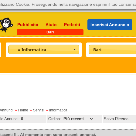
ilizzano Cookie. Proseguendo nella navigazione esprimi il tuo consens
Pubblicità
Aiuto
Preferiti
Inserisci Annuncio
Bari
» Informatica
Bari
»
»
»
oAnnunci
Home
Servizi
Informatica
ale Annunci:
0
Ordina:
Salva Ricerca
iacenti !!!. Al momento non sono presenti annunci.