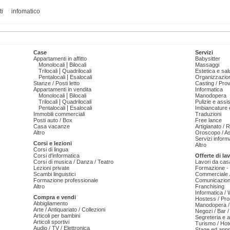
ti
infomatico
Case
Servizi
Appartamenti in affitto
Babysitter
|
Monolocali
Bilocali
Massaggi
|
Trilocali
Quadrilocali
Estetica e sal
|
Pentalocali
Esalocali
Organizzazion
Stanze / Posti letto
Casting / Prov
Appartamenti in vendita
Informatica
|
Monolocali
Bilocali
Manodopera
|
Trilocali
Quadrilocali
Pulizie e ass
|
Pentalocali
Esalocali
Imbiancature e
Immobili commerciali
Traduzioni
Posti auto / Box
Free lance
Casa vacanze
Artigianato / 
Altro
Oroscopo / As
Servizi informa
Corsi e lezioni
Altro
Corsi di lingua
Corsi d'informatica
Offerte di la
Corsi di musica / Danza / Teatro
Lavori da cas
Lezioni private
Formazione - 
Scambi linguistici
Commerciale /
Formazione professionale
Comunicazion
Altro
Franchising
Informatica /
Compra e vendi
Hostess / Pr
Abbigliamento
Manodopera /
Arte / Antiquariato / Collezioni
Negozi / Bar /
Articoli per bambini
Segreteria e 
Articoli sportivi
Turismo / Hot
Audio / TV / Elettronica
Stage ed appr