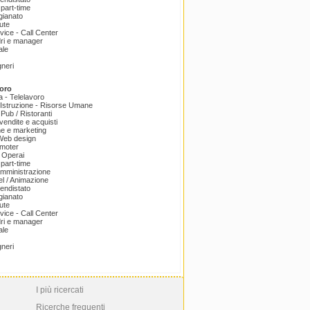
part-time
igianato
ute
ice - Call Center
dri e manager
ale
gneri
oro
a - Telelavoro
Istruzione - Risorse Umane
 Pub / Ristoranti
endite e acquisti
e e marketing
 Web design
omoter
 Operai
part-time
amministrazione
el / Animazione
endistato
igianato
ute
ice - Call Center
dri e manager
ale
gneri
I più ricercati
Ricerche frequenti