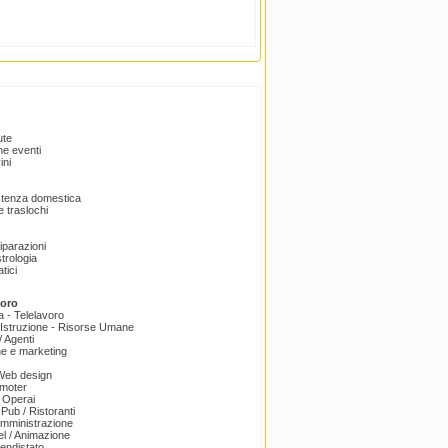
ute
e eventi
ini
istenza domestica
 traslochi
Riparazioni
trologia
tici
voro
a - Telelavoro
Istruzione - Risorse Umane
 Agenti
e e marketing
 Web design
omoter
 Operai
 Pub / Ristoranti
amministrazione
el / Animazione
endistato