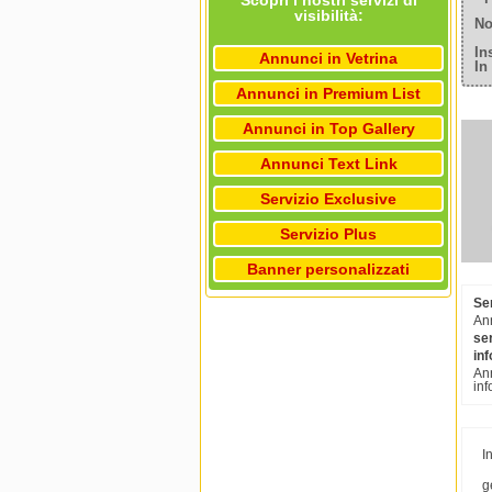
Scopri i nostri servizi di
visibilità:
No
In
Annunci in Vetrina
In
Annunci in Premium List
Annunci in Top Gallery
Annunci Text Link
Servizio Exclusive
Servizio Plus
Banner personalizzati
Ser
Ann
ser
in
Ann
inf
I
g