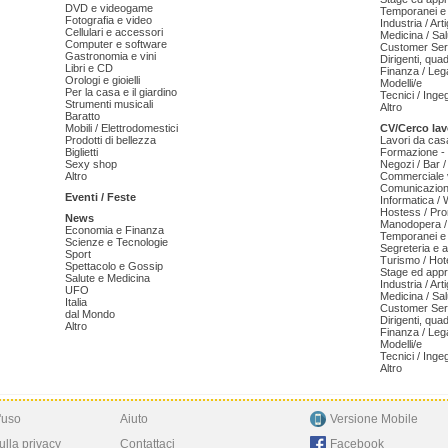
DVD e videogame
Temporanei e 
Fotografia e video
Industria / Art
Cellulari e accessori
Medicina / Sal
Computer e software
Customer Serv
Gastronomia e vini
Dirigenti, qua
Libri e CD
Finanza / Leg
Orologi e gioielli
Modelli/e
Per la casa e il giardino
Tecnici / Inge
Strumenti musicali
Altro
Baratto
Mobili / Elettrodomestici
CV/Cerco lav
Prodotti di bellezza
Lavori da cas
Biglietti
Formazione - 
Sexy shop
Negozi / Bar /
Altro
Commerciale v
Comunicazion
Eventi / Feste
Informatica /
Hostess / Pr
News
Manodopera /
Economia e Finanza
Temporanei e 
Scienze e Tecnologie
Segreteria e 
Sport
Turismo / Hot
Spettacolo e Gossip
Stage ed appr
Salute e Medicina
Industria / Art
UFO
Medicina / Sal
Italia
Customer Serv
dal Mondo
Dirigenti, qua
Altro
Finanza / Leg
Modelli/e
Tecnici / Inge
Altro
'uso
Aiuto
Versione Mobile
ulla privacy
Contattaci
Facebook