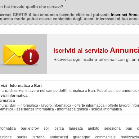
n hai trovato quello che cercavi?
serisci GRATIS il tuo annuncio facendo click sul pulsante
Inserisci Annu
 questo modo potrai essere contattato dagli utenti interessati al tuo annu
Annunci
Iscriviti al servizio
Riceverai ogni mattina un'e-mail con gli ann
vizi - Informatica a Bari
unci di servizi e lavoro nel campo dell'informatica a Bari. Pubblica il tuo annuncio g
vizi informatica
formatica
unci Bari - informatica - lavoro informatica - offerte informatica - offerte lavoro inf
ormatica - assistenza informatica - informatica grafica - scuola informatica
nformatica
bari e prov
soli
cerca
laureata
ambito
seleziona
bari
o
estione
partire
terreno
ambosessi
guadagno
commeciale
realizzazi