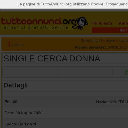
Le pagine di TuttoAnnunci.org utilizzano Cookie. Proseguendo
Pubblicità
Aiut
Bari
TuttoAnnunci
»
Home
»
Incont
⟨
Indietro
Numero annuncio:
1348361#717
SINGLE CERCA DONNA
Dettagli
Età:
60
Nazionalità:
ITAL
Data:
30 luglio 2026
Luogo:
Bari nord