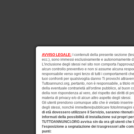
AVVISO LEGALE:
I contenuti della presente sezione (test
ecc.), sono immessi esclusivamente e autonomamente dagli
L'inclusione degli stessi nel sito non comporta l'approv
alcun controllo preventivo e non si assume alcuna respons
responsabile verso ogni terzo di tutti i comportamenti ch
tuoi confronti per qualsivoglia danno Ti provochi attraverso
Tuttoannunci.org, pertanto, non è responsabile, a titolo 
della eventuale contrarietà all'ordine pubblico, al buon 
della non rispondenza al vero, del rispetto dei diritti di pr
materia di privacy e/o di alcun altro aspetto degli stessi.
Gli utenti prendono comunque atto che è vietato inserire d
degli stessi, nonchè immettere/pubblicare foto/immagini di 
di età dovessero utilizzare il Servizio, saranno ritenuti
informati della possibilità di installazione sui propri pe
TUTTOANNUNCI.ORG avvisa sin da ora gli utenti che la
l'esposizione a segnalazione dei trasgressori alle comp
punti: