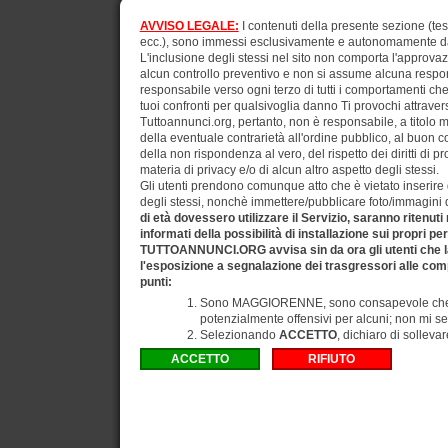
AVVISO LEGALE:
I contenuti della presente sezione (test
ecc.), sono immessi esclusivamente e autonomamente dagli
L'inclusione degli stessi nel sito non comporta l'approv
alcun controllo preventivo e non si assume alcuna respons
responsabile verso ogni terzo di tutti i comportamenti ch
tuoi confronti per qualsivoglia danno Ti provochi attraverso
Tuttoannunci.org, pertanto, non è responsabile, a titolo 
della eventuale contrarietà all'ordine pubblico, al buon 
della non rispondenza al vero, del rispetto dei diritti di pr
materia di privacy e/o di alcun altro aspetto degli stessi.
Gli utenti prendono comunque atto che è vietato inserire d
degli stessi, nonchè immettere/pubblicare foto/immagini di 
di età dovessero utilizzare il Servizio, saranno ritenuti
informati della possibilità di installazione sui propri pe
TUTTOANNUNCI.ORG avvisa sin da ora gli utenti che la
l'esposizione a segnalazione dei trasgressori alle comp
punti:
Sono MAGGIORENNE, sono consapevole che gli
potenzialmente offensivi per alcuni; non mi se
Selezionando
ACCETTO
, dichiaro di solleva