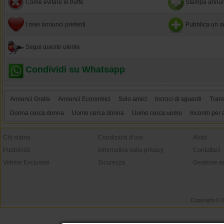
Come evitare le truffe
Stampa annun
I miei annunci preferiti
Pubblica un a
Segui questo utente
Condividi su Whatsapp
Annunci Gratis
Annunci Economici
Solo amici
Incroci di sguardi
Tran
Donna cerca donna
Uomo cerca donna
Uomo cerca uomo
Incontri per 
Chi siamo
Condizioni d'uso
Aiuto
Pubblicità
Informativa sulla privacy
Contattaci
Vetrine Exclusive
Sicurezza
Gestione a
Copyright © 