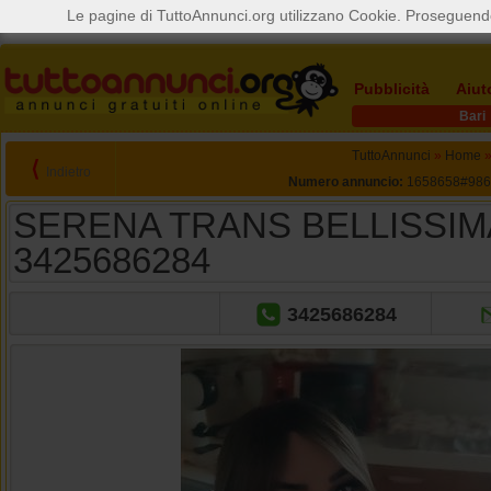
Le pagine di TuttoAnnunci.org utilizzano Cookie. Proseguendo
Pubblicità
Aiut
Bari
TuttoAnnunci
»
Home
⟨
Indietro
Numero annuncio:
1658658#986
SERENA TRANS BELLISSIMA
3425686284
3425686284